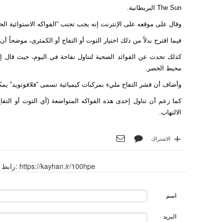
The Sun البريطانية.
وقال على موقعه على الإنترنت إنه يجب تجنب “الفواكه الاستوائية الح
فيما اقترح بدلاً من ذلك اختيار التوت أو التفاح أو الكمثرى، موضحاً أ
كذلك تحدث عن الفوائد الصحية لتناول تفاحة في اليوم، حيث قال إ
محيط الخصر.
وأضاف أن قشر التفاح مليء بمركبات كيميائية تسمى “فلافونويد” يمك
كما زعم أن تناول إحدى هذه الفواكه المتواضعة (أي التوت أو التف
الالتهاب.
الاشتراك
https://kayhan.ir/100hpe
رابط قصير:
اسم
البريد