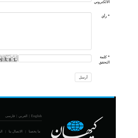
الالكتروني
* رأي
* كلمة
التحقق
English
|
العربي
|
فارسی
ما يخصنا
الاتصال بنا
ال
|
|