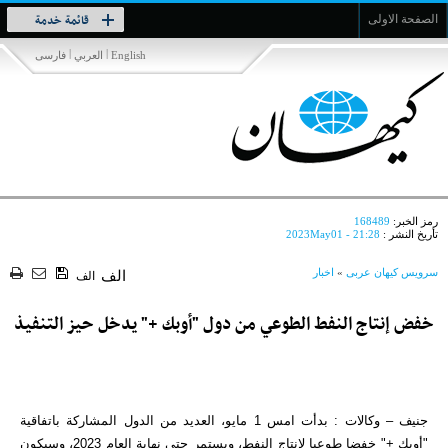
Toggle
قائمة خدمة
الصفحة الاولى
navigation
|
|
English
العربي
فارسی
رمز الخبر:
168489
تأريخ النشر :
2023May01 - 21:28
سرویس کیهان عربی
»
اخبار
الف
الف
خفض إنتاج النفط الطوعي من دول "أوبك +" يدخل حيز التنفيذ
جنيف – وكالات : بدأت امس 1 مايو، العديد من الدول المشاركة باتفاقية
"أوبك +" خفضا طوعيا لإنتاج النفط، ويستمر حتى نهاية العام 2023، وسيكون