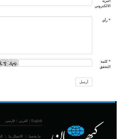
البريد
الالكتروني
* رأي
* كلمة
التحقق
English
|
العربي
|
فارسی
ما يخصنا
الاتصال بنا
ال
|
|