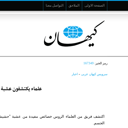
الصفحة الاولى
الملاحق
التواصل معنا
رمز الخبر:
167349
سرویس کیهان عربی
»
اخبار
علماء يكتشفون عشبة ش
اكتشف فريق من العلماء الروس خصائص مفيدة من عشبة "حشيشة
الجسم.