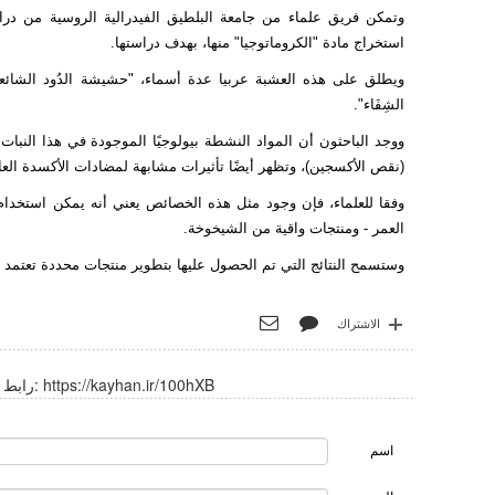
وتمكن فريق علماء من جامعة البلطيق الفيدرالية الروسية من در
استخراج مادة "الكروماتوجيا" منها، بهدف دراستها.
ويطلق على هذه العشبة عربيا عدة أسماء، "حشيشة الدُود الشائع
الشِفَاء".
ووجد الباحثون أن المواد النشطة بيولوجيًا الموجودة في هذا النبا
(نقص الأكسجين)، وتظهر أيضًا تأثيرات مشابهة لمضادات الأكسدة ال
وفقا للعلماء، فإن وجود مثل هذه الخصائص يعني أنه يمكن استخد
العمر - ومنتجات واقية من الشيخوخة.
وستسمح النتائج التي تم الحصول عليها بتطوير منتجات محددة تعتمد 
الاشتراك
https://kayhan.ir/100hXB
رابط قصير:
اسم