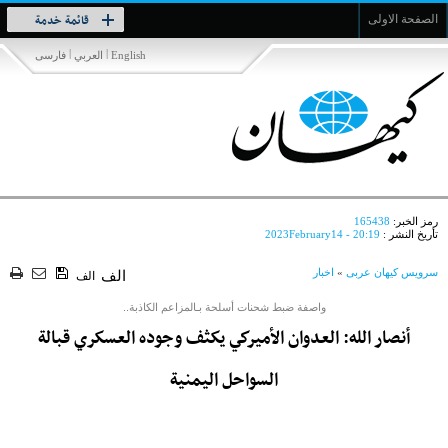
Toggle
قائمة خدمة
الصفحة الاولى
navigation
|
|
English
العربي
فارسی
رمز الخبر:
165438
تأريخ النشر :
2023February14 - 20:19
سرویس کیهان عربی
»
اخبار
الف
الف
واصفة ضبط شحنات أسلحة بـالمزاعم الكاذبة..
أنصار الله: العدوان الأميركي يكثف وجوده العسكري قبالة
السواحل اليمنية