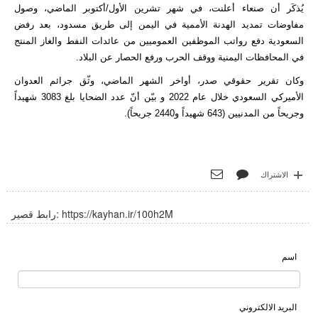
يُذكَر أن صنعاء أعلنت، في شهر تشرين الأول/أكتوبر الماضي، وصول
مفاوضات تمديد الهدنة الأممية في اليمن إلى طريق مسدود، بعد رفض
السعودية دفع رواتب الموظفين العموميين من عائدات النفط والغاز المنتج
في المحافظات اليمنية ووقف الحرب ورفع الحصار عن البلاد.
وكان تقرير حقوقي صدر، أواخر الشهر الماضي، وثّق جرائم العدوان
الأميركي السعودي خلال عام 2022 و بيّن أنّ عدد الضحايا بلغ 3083 شهيداً
وجريحاً من المدنيين (643 شهيداً و2440 جريحاً).
الاشتراك
https://kayhan.ir/100h2M
رابط قصير:
اسم
البريد الالكتروني