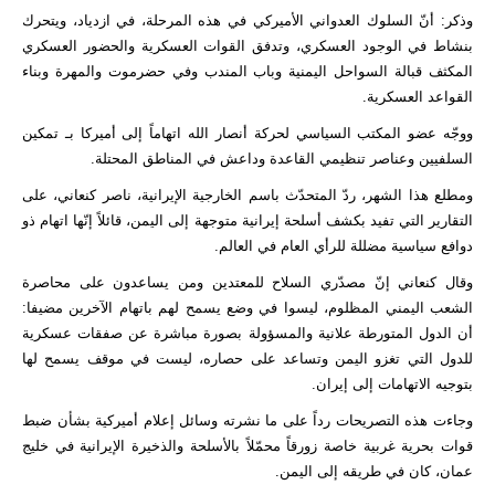
وذكر: أنّ السلوك العدواني الأميركي في هذه المرحلة، في ازدياد، ويتحرك
بنشاط في الوجود العسكري، وتدفق القوات العسكرية والحضور العسكري
المكثف قبالة السواحل اليمنية وباب المندب وفي حضرموت والمهرة وبناء
القواعد العسكرية.
ووجّه عضو المكتب السياسي لحركة أنصار الله اتهاماً إلى أميركا بـ تمكين
السلفيين وعناصر تنظيمي القاعدة وداعش في المناطق المحتلة.
ومطلع هذا الشهر، ردّ المتحدّث باسم الخارجية الإيرانية، ناصر كنعاني، على
التقارير التي تفيد بكشف أسلحة إيرانية متوجهة إلى اليمن، قائلاً إنّها اتهام ذو
دوافع سياسية مضللة للرأي العام في العالم.
وقال كنعاني إنّ مصدّري السلاح للمعتدين ومن يساعدون على محاصرة
الشعب اليمني المظلوم، ليسوا في وضع يسمح لهم باتهام الآخرين مضیفا:
أن الدول المتورطة علانية والمسؤولة بصورة مباشرة عن صفقات عسكرية
للدول التي تغزو اليمن وتساعد على حصاره، ليست في موقف يسمح لها
بتوجيه الاتهامات إلى إيران.
وجاءت هذه التصريحات رداً على ما نشرته وسائل إعلام أميركية بشأن ضبط
قوات بحرية غربية خاصة زورقاً محمّلاً بالأسلحة والذخيرة الإيرانية في خليج
عمان، كان في طريقه إلى اليمن.