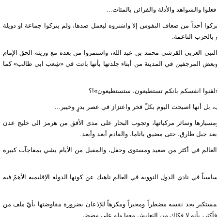
د فعلوا والشواهد والأدلة والقرائن بالمئات…
لم يتركوا أحداً من ضعاف النفوس إلا واشتروه ليعمل ضدها، ولم يتركوا جماعة او دويلة
و بالحرب الناعمة.
 النبي العربي القرشي محمد بن عبد الله، واستمروا من بعده مع وريثه الحق الإمام
بعض المرجفين في المدينة من أبناء جلدتها بأنها باتت في «شِعب ابي طالب» كما
 «لقنوا انفسكم بانكم تستطيعون، ستستطيعون»!؟
بل أنها اصبحت اليوم بكلّ فخر واعتزاز في عصر بدرٍ وخيبر…
ا ومسبارها وسائر مركباتها، وتجوب البحار على مدى الأفق من هرمز الى خليج عدن
 جبل طارق، حتى مضيق باناما، والقادم أبعد وأبعد.
 العالم في أكثر من صعيد ومستوى وحقل، والمقبل من الأيام يشي بمفاجآت كبيرة
اً في نادي الدول النووية في العالم ناهيك عن كونها الدولة الإقليمية الأهمّ فيه
مستكبر يجد نفسه مضطراً ومجبراً ومكرهاً للإذعان بضرورة مفاوضتها بأيّ ملف من
ر فأكثر، بأنه لا فكاك من التعايش معها ولو على مضض…