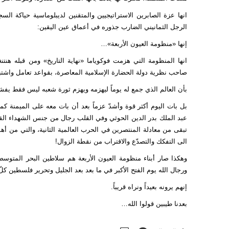
انها عزة الصابرين الاستراتيجيين والمتقنين لديبلوماسية حياكة 
الرجل الثمانيني الضارب جذوره في أعماق عين اليقين:
إنها «منظومة العيون الأربعة»…
انها المنظومة التي هزمت فوكوياما «نهاية التاريخ» ومن قبله هن
صاحب نظرية دولة الحضارة الإسلامية المعاصرة، بقواعد تعامل واش
بأن العالم الذي جمع له يوماً ليهزمه ويهزم ثورة شعبه ليس فقط ي
بل بات اليوم أكثر قوة وأشدّ عزماً بعد أن بات معه على الميمنة كم
عبد الملك بدر الدين الحوثي وفي القلب رجال من جنس الشهداء الق
تبقى من معادلة المنتصرين في الحرب العالمية الثانية، والتي من أه
الى التفكك والتصدّع والاقتراب من نقطة الزوال!
وهكذا صار أبناء منظومة العيون الأربعة هم سلاطين البحر المتوس
ورجال الله يوم الفتح الأكبر في ما بعد بعد الجليل وتحرير فلسطين كل
إنهم يرونه بعيداً ونراه قريباً.
بعدنا طيبين قولوا الله…