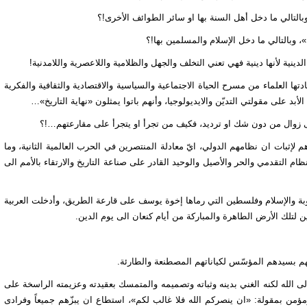
 وبالتالي ما دخل أهل السنة بها او سائر الطوائف الأخرى!؟
»، وبالتالي ما دخل الإسلام والمسلمين بها!؟
دينية لأنها دينية فهي تعني التخلف والجهل والظلامية واللاعصرية واللامدنية!
ها العلماء من مسرح الحياة الاجتماعية والسياسية والاقتصادية والثقافية والفكرية
د على مقولتي التديّن والايديولوجيا، وأنهم باتوا يمثلون «نهاية التاريخ»…
ى زوال من دون شك او ترديد، فكيف من تجرأ او يتجرأ على مقارعتهم…!؟
 لإثبات ان نظامهم الدولي، ايّ معادلة المنتصرين في الحرب العالمية الثانية، وما
ام التقدمي والحر والأصيل والوحيد القادر على صناعة التاريخ والارتقاء بالأمم الى
وبة والإسلام وفلسطين التي رماها إخوة يوسف على قارعة الطريق، وأدخلت العربية
ن لتلك الأرض الطاهرة والمباركة من أيام كنعان الى يوم الدين.
تهم بسيدهم المؤسّس لكياناتهم المصطنعة والطارئة.
الى الله لكنه الغني بدينه وثباته وتصميمه والمتمسك بعقيدته وعزيمته الراسخة على
ن ومؤمن بمقولة: «ان ينصركم الله فلا غالب لكم»، استطاع ان يبزّهم جميعاً وفرادى