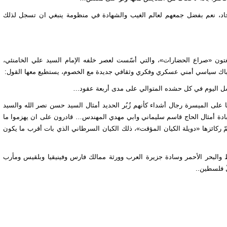
السجاد، نعم بفضل جمعهم لعالم الغيب والشهادة في منظومة ينبغي ان تسجل لذلك
تنغتون «صراع الحضارات»، والتي أسّست لعصر خلفه الإمام السيد علي الخامنئي،
تباك سياسي أمني عسكري وفكري وثقافي جديدة مع الخصوم، يستطيع معها القول:
فشل اليوم في كل حشده المتوالي على مدى أربعة عقود…
ا على الميسرة رجال أشداء كأنهم زُبُر الحديد أمثال السيد حسن نصر الله والسيد
ادة أمثال الحاج قاسم سليماني وابي مهدي المهندس… قادرون على ان يهزموا ما
مّ ركائزها «دويلة الكيان المؤقت»، ذلك الكيان السرطاني الذي بات أقرب ما يكون
ط والبحر الأحمر وسادة جزيرة العرب وورثة ممالك فارس وفينيقيا وبلقيس ومأرب
ّ فلسطين..