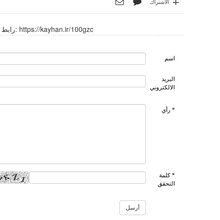
الاشتراك
https://kayhan.ir/100gzc
رابط قصير:
اسم
البريد
الالكتروني
* رأي
* كلمة
التحقق