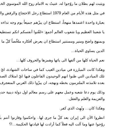
ويثبت لهم بطلان ما روّجوا له، عنيتُ به الامام روح الله الموسوي الخم
في مثل هذه الأيام من العام 1979 استطاع رجل الاحتجاج والرفض والثورة والحكم ان يضع حداً لكلّ محاولاتهم اليائسة والبائسة…
بعبارة واحدة اعتمدها منهجاً، استطاع ان يبزّهم جميعاً يوم وجه نداءه 
يا شعبنا العظيم ويا شعوب العالم أجمع: «لقّنوا أنفسكم انكم تست
وبمنهج واضح ومنير ومستنير استطاع ان يعرض أفكاره ملخِّصاً كلّ ما أراد
الدين يساوي الحياة…
نعم الحياة كلها من ألفها الى يائها وهمزها والحروف كلها…
وهكذا كانت المبارزة في ميادين الغيب كما في ساحات الشهادة، ايّ 
تلك الميادين التي ظنوا انهم الوحيدون الفاعلون فيها ايّ امتلاك الص
بعده تلامذته الملتزمون بخطه ونهجه، ان يبزّوا ذلك الغربي المتعجرف و
وذلك يوم دعا شعبه وعمل معهم على رسم معالم اول دولة دينية حديث
والعزيمة والعلم والعقل.
وهكذا كان… وبُهِتَ الذي كفر.
انظروا الآن الى إيران بعد كلّ ما جرى لها.. واحكموا وقارنوا أنتم 
روّجوا عنها وما آلت اليه فعلاً كما أرادت لها قيادتها الحكيمة…!؟