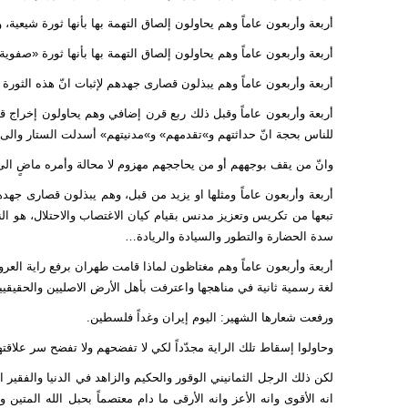
أربعة وأربعون عاماً وهم يحاولون إلصاق التهمة بها بأنها ثورة شيعية،
أربعة وأربعون عاماً وهم يحاولون إلصاق التهمة بها بأنها ثورة «صفوية
أربعة وأربعون عاماً وهم يبذلون قصارى جهدهم لإثبات انّ هذه الثورة ال
أربعة وأربعون عاماً وقبل ذلك ربع قرن إضافي وهم يحاولون إخراج قادت
للناس بحجة انّ حداثتهم و»تقدمهم» و»مدنيتهم» أسدلت الستار والى الأب
وانّ من يقف بوجههم أو من يحاججهم مهزوم لا محالة وأمره ماضٍ ال
أربعة وأربعون عاماً ومثلها او يزيد من قبل، وهم يبذلون قصارى جهدهم
تبعها من تكريس وتعزيز مدنس بقيام كيان الاغتصاب والاحتلال، هو النظ
سدة الحضارة والتطور والسيادة والريادة…
أربعة وأربعون عاماً وهم مغتاظون لماذا قامت طهران برفع راية العر
لغة رسمية ثانية في مناهجها واعترفت بأهل الأرض الاصليين والحقيقيي
ورفعت شعارها الشهير: اليوم إيران وغداً فلسطين.
وحاولوا إسقاط تلك الراية مجدّداً لكي لا تفضحهم ولا تفضح سر علاق
لكن ذلك الرجل الثمانيني الوقور والحكيم والزاهد في الدنيا والفقير 
انه الأقوى وانه الأعز وانه الأرقى ما دام معتصماً بحبل الله المتي