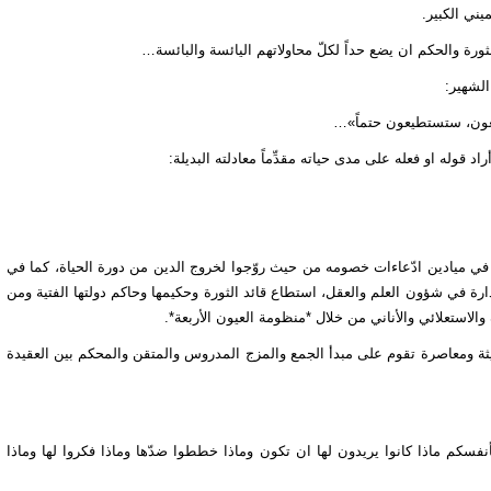
يني الكبير.
الشهير:
طيعون، ستستطيعون حتماً»…
 قوله او فعله على مدى حياته مقدِّماً معادلته البديلة:
في ميادين ادّعاءات خصومه من حيث روّجوا لخروج الدين من دورة الحياة، كما في
دارة في شؤون العلم والعقل، استطاع قائد الثورة وحكيمها وحاكم دولتها الفتية ومن
الاستعلائي والأناني من خلال *منظومة العيون الأربعة*.
ة ومعاصرة تقوم على مبدأ الجمع والمزج المدروس والمتقن والمحكم بين العقيدة
بأنفسكم ماذا كانوا يريدون لها ان تكون وماذا خططوا ضدّها وماذا فكروا لها وماذا