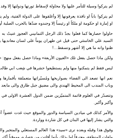
لم يتركوا وسيلة للتآمر عليها ولا محاولة لإسقاط ثورتها ودولتها إلا وق
لم يتركوا باباً او نافذة يعرفونها إلا وأغلقوها على الدولة الفتية، و
او إمارة او حكومة او ملكاً او رئيساً إلا وجندوه ضدّها بالحرب الصلبة أ
حاولوا حصارها كما فعلوا بجدّ ذلك الرجل الثمانيني العجوز عنيتُ به
السيد علي الخامنئي حتى قيل عن طهران يوماً على لسان معانديها و
ظنوا وانه ما هي إلا أشهر وتسقط…!
ولكن ماذا حصل بفعل تلك «العيون الأربعة» وماذا حصل بفعل منهج:
ليس فقط لم يتمكنوا منها ولم يستطيعوا حشرها في شِعب ابي طالب، 
نعم انها تصعد الى الفضاء بصواريخها ومُسيّراتها متعملقة بأقماره
وباب المندب الى المحيط الهندي والى مضيق جبل طارق والى مابعد بعد
وتتصدّر في العلوم قائمة المتميّزين ضمن الدول العشرة الاولى في
وأكبر وأكبر.
والأمر كذلك في ميادين السياسة والدور والموقع حيث غدت عضواً أساسي
والتي يشار إليها في البنان في كل شاردة وواردة.
وفوق هذا وقبله وبعده ترى «سيد» هذا العالم المستعلي والمتجبر وال
ملفات المنطقة، معترفاً لها بذلك بأنها أفلتت من حصاره، وموقناً أكث