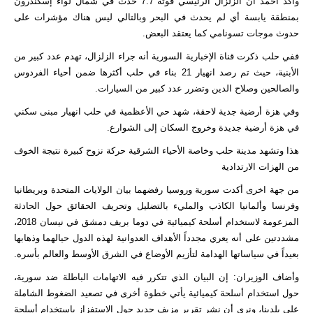
وأكد أحمد أن الزلزال الرئيسي قوته 7.7 حدث في شمال لواء إسكندرون
بمنطقة يابسة أي لم يحدث في البحر وبالتالي ليس هناك مؤشرات على
حدوث موجات تسونامي كما يعتقد البعض.
ففي حلب ذكرت قناة الإخبارية السورية أنه جراء الزلزال، تهدم عدد كبير من
الأبنية، حيث تم رصد انهيار 21 بناء في حلب أكثرها ضمن أحياء الفردوس
والصالحين وصلاح الدين وتضرر عدد كبير من السيارات.
وفي هزة أرضية جدية لاحقة، شهد حي الأعظمية في حلب انهيار مبنى سكني
في هزة أرضية جديدة وخروج السكان إلى الشوارع.
هذا وتشهد مدينة حلب وخاصة الأحياء الشرقية حركة نزوح كبيرة نتيجة الخوف
من الهزات الارتدادية
من جهة اخرى أكدت سورية وروسيا رفضهما بيان الولايات المتحدة وبريطانيا
وفرنسا وألمانيا الكاذب والمليء بالتضليل وتحريف الحقائق حول الحادثة
المزعومة لاستخدام أسلحة كيميائية في دوما بريف دمشق في نيسان 2018،
مشددتين على أنه يعري مجدداً الأهداف العدوانية لهذه الدول حيالهما وذهابها
بعيداً في سياساتها الهدامة لتأزيم الأوضاع في الشرق الأوسط والعالم بأسره.
وأضاف الوزيران: إن البيان الذي تتكرر فيه الاتهامات الباطلة ضد سورية،
حول استخدام أسلحة كيميائية يأتي خطوة أخرى في تصعيد الضغوط الشاملة
على بلدينا، ونرى أن نشر تقرير مزيف جديد حول الاستفزاز باستخدام أسلحة