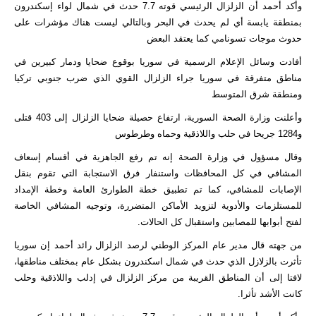
وأكد أحمد أن الزلزال الرئيسي قوته 7.7 حدث في شمال لواء إسكندرون
بمنطقة يابسة أي لم يحدث في البحر وبالتالي ليست هناك مؤشرات على
حدوث موجات تسونامي كما يعتقد البعض
أفادت وسائل الإعلام الرسمية في سوريا بوقوع ضحايا ودمار كبيرين في
مناطق متفرقة في سوريا جراء الزلزال القوي الذي ضرب جنوبي تركيا
ومنطقة شرق المتوسط
وأعلنت وزارة الصحة السورية، ارتفاع حصيلة ضحايا الزلزال إلى 403 قتلى
و1284 جريحا في حلب واللاذقية وحماه وطرطوس
وقال مسؤول في وزارة الصحة إنه تم رفع الجاهزية في أقسام إسعاف
المشافي في كل المحافظات واستنفار فرق الاستجابة التي تقوم بنقل
الإصابات للمشافي، كما تم تطبيق خطة الطوارئ العامة وخطة الإمداد
للمستلزمات والأدوية لتزويد الأماكن المتضررة، وتوجيه المشافي الخاصة
لفتح أبوابها للمصابين واستقبال كل الحالات.
من جهته قال مدير عام المركز الوطني لرصد الزلزال رائد أحمد إن سوريا
تأثرت بالزلازل الذي حدث في شمال اسكندرون بشكل عام بمختلف مناطقها،
لافتا إلى أن المناطق القريبة من مركز الزلزال في إدلب واللاذقية وحلب
كانت الأشد تأثرا.