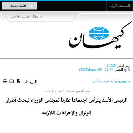
Toggle
قائمة خدمة
الصفحة الاولى
navigation
|
|
English
العربي
فارسی
رمز الخبر:
164985
تأريخ النشر :
2023February06 - 21:44
سرویس کیهان عربی
»
اخبار
الف
الف
فيما الجيش يستنفر كافة تشكيلاته ..
الرئيس الأسد يترأس اجتماعاً طارئاً لمجلس الوزراء لبحث أضرار
الزلزال والإجراءات اللازمة