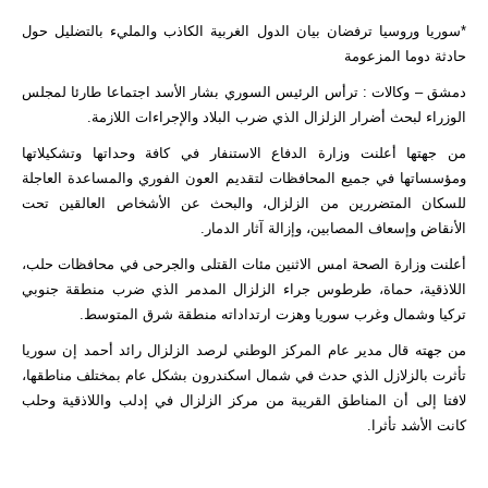
*سوريا وروسيا ترفضان بيان الدول الغربية الكاذب والمليء بالتضليل حول
حادثة دوما المزعومة
دمشق – وكالات : ترأس الرئيس السوري بشار الأسد اجتماعا طارئا لمجلس
الوزراء لبحث أضرار الزلزال الذي ضرب البلاد والإجراءات اللازمة.
من جهتها أعلنت وزارة الدفاع الاستنفار في كافة وحداتها وتشكيلاتها
ومؤسساتها في جميع المحافظات لتقديم العون الفوري والمساعدة العاجلة
للسكان المتضررين من الزلزال، والبحث عن الأشخاص العالقين تحت
الأنقاض وإسعاف المصابين، وإزالة آثار الدمار.
أعلنت وزارة الصحة امس الاثنين مئات القتلى والجرحى في محافظات حلب،
اللاذقية، حماة، طرطوس جراء الزلزال المدمر الذي ضرب منطقة جنوبي
تركيا وشمال وغرب سوريا وهزت ارتداداته منطقة شرق المتوسط.
من جهته قال مدير عام المركز الوطني لرصد الزلزال رائد أحمد إن سوريا
تأثرت بالزلازل الذي حدث في شمال اسكندرون بشكل عام بمختلف مناطقها،
لافتا إلى أن المناطق القريبة من مركز الزلزال في إدلب واللاذقية وحلب
كانت الأشد تأثرا.