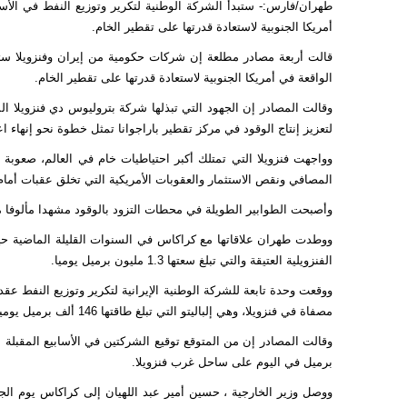
أمريكا الجنوبية لاستعادة قدرتها على تقطير الخام.
الواقعة في أمريكا الجنوبية لاستعادة قدرتها على تقطير الخام.
وقالت المصادر إن الجهود التي تبذلها شركة بتروليوس دي فنزويلا المم
لتعزيز إنتاج الوقود في مركز تقطير باراجوانا تمثل خطوة نحو إنهاء اع
وواجهت فنزويلا التي تمتلك أكبر احتياطيات خام في العالم، صعوبة
المصافي ونقص الاستثمار والعقوبات الأمريكية التي تخلق عقبات أمام
وأصبحت الطوابير الطويلة في محطات التزود بالوقود مشهدا مألوفا منذ عا
ووطدت طهران علاقاتها مع كراكاس في السنوات القليلة الماضية حيث
الفنزويلية العتيقة والتي تبلغ سعتها 1.3 مليون برميل يوميا.
مصفاة في فنزويلا، وهي إلباليتو التي تبلغ طاقتها 146 ألف برميل يوميا في وسط البلاد، وهو مشروع يجري العمل فيه حاليا.
برميل في اليوم على ساحل غرب فنزويلا.
ووصل وزير الخارجية ، حسين أمير عبد اللهيان إلى كراكاس يوم ال