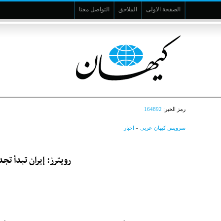
الصفحة الاولى
الملاحق
التواصل معنا
رمز الخبر:
164892
سرویس کیهان عربی
»
اخبار
رويترز: إيران تبدأ ت