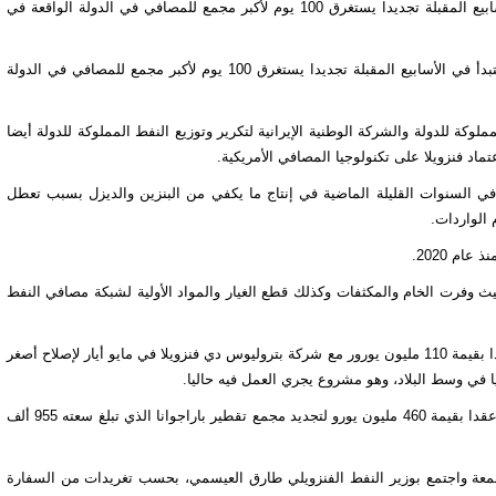
طهران/فارس:- ستبدأ الشركة الوطنية لتكرير وتوزيع النفط في الأسابيع المقبلة تجديدا يستغرق 100 يوم لأكبر مجمع للمصافي في الدولة الواقعة في
قالت أربعة مصادر مطلعة إن شركات حكومية من إيران وفنزويلا ستبدأ في الأسابيع المقبلة تجديدا يستغرق 100 يوم لأكبر مجمع للمصافي في الدولة
لوكة للدولة والشركة الوطنية الإيرانية لتكرير وتوزيع النفط المملوكة للدولة أيضا
تماد فنزويلا على تكنولوجيا المصافي الأمريكية.
 في السنوات القليلة الماضية في إنتاج ما يكفي من البنزين والديزل بسبب تعطل
 الواردات.
م 2020.
 وفرت الخام والمكثفات وكذلك قطع الغيار والمواد الأولية لشبكة مصافي النفط
ووقعت وحدة تابعة للشركة الوطنية الإيرانية لتكرير وتوزيع النفط عقدا بقيمة 110 مليون يورور مع شركة بتروليوس دي فنزويلا في مايو أيار لإصلاح أصغر
وقالت المصادر إن من المتوقع توقيع الشركتين في الأسابيع المقبلة عقدا بقيمة 460 مليون يورو لتجديد مجمع تقطير باراجوانا الذي تبلغ سعته 955 ألف
جمعة واجتمع بوزير النفط الفنزويلي طارق العيسمي، بحسب تغريدات من السفارة