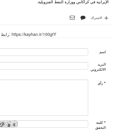
الإيرانية في كراكاس ووزارة النفط الفنزويلية.
الاشتراك
https://kayhan.ir/100gtY
رابط قصير:
اسم
البريد
الالكتروني
* رأي
* كلمة
التحقق