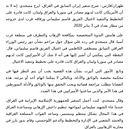
طهران/فارس:- صرح سفير إيران السابق في العراق، ايرج مسجدي، إنه لا بد
أن الأمريكان كانت لديهم مصادر في سوريا والعراق ولبنان، كانت قادرة على
التخطيط والتنفيذ لاغتيال الفريق قاسم سليماني ورفاقه قرب لدى خروجه
من مطار بغداد في 3 يناير 2020.
على هامش الندوة المتخصصة بمكافحة الإرهاب والتطرف في منطقة غرب
آسيا، قال مسجدي في رده على سؤال حول مزاعم بشأن دور رئيس الوزراء
العراقي السابق مصطفى الكاظمي في اغتيال الفريق قاسم سليماني، قال:
النقطة التي يمكنني أن أشير إليها هي أنه لا شك أن الأميركيين كانت لديهم
مصادر في سوريا ولبنان والعراق كانت قادرة على تخطيط وتنفيذ الاغتيال.
وتابع: الأمور التي أثيرت بشأن هذه القضية يجب أن يتم النظر فيها في
محكمة مختصة بالوثائق والأدلة، وبالتالي لا يمكننا اتهام أحد أو تبرئته، هذه
القضايا تتطلب مراجعة قضائية ويجب التحقق منها بالوثائق والأدلة المتورطين
في هذا الأمر والذين ساعدوا الأميركيين في هذا الصدد.
وقال مسجدي: كنت أعمل كسفير للجمهورية الإسلامية الإيرانية في العراق،
عندما جاء الشهيد سليماني لمواجهة تنظيم داعش الإرهابي ومساعدة العراق
في هذا المجال بشكل منتظم ومستمر، وساعد القوات المسلحة العراقية
والحشد الشعبي في الإدارة والتخطيط والدعم اللوجستي، وقام بدور بارز في
محاربة الإرهابيين بالعراق.