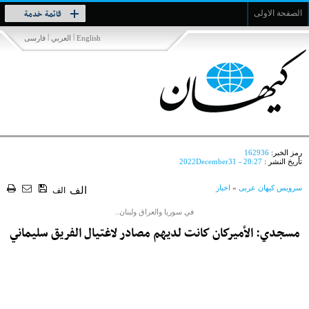
Toggle
قائمة خدمة
الصفحة الاولى
navigation
|
|
English
العربي
فارسی
رمز الخبر:
162936
تأريخ النشر :
2022December31 - 20:27
سرویس کیهان عربی
»
اخبار
الف
الف
في سوريا والعراق ولبنان..
مسجدي: الأميركان كانت لديهم مصادر لاغتيال الفريق سليماني