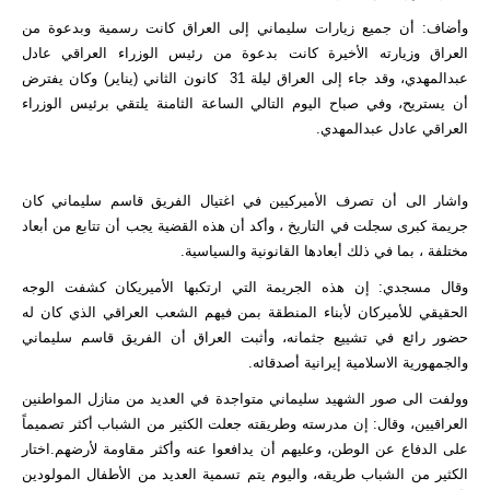
وأضاف: أن جميع زيارات سليماني إلى العراق كانت رسمية وبدعوة من
العراق وزيارته الأخيرة كانت بدعوة من رئيس الوزراء العراقي عادل
عبدالمهدي، وقد جاء إلى العراق ليلة 31 كانون الثاني (يناير) وكان يفترض
أن يستريح، وفي صباح اليوم التالي الساعة الثامنة يلتقي برئيس الوزراء
العراقي عادل عبدالمهدي.
واشار الى أن تصرف الأميركيين في اغتيال الفريق قاسم سليماني كان
جريمة كبرى سجلت في التاريخ ، وأكد أن هذه القضية يجب أن تتابع من أبعاد
مختلفة ، بما في ذلك أبعادها القانونية والسياسية.
وقال مسجدي: إن هذه الجريمة التي ارتكبها الأميريكان كشفت الوجه
الحقيقي للأميركان لأبناء المنطقة بمن فيهم الشعب العراقي الذي كان له
حضور رائع في تشييع جثمانه، وأثبت العراق أن الفريق قاسم سليماني
والجمهورية الاسلامية إيرانية أصدقائه.
وولفت الى صور الشهيد سليماني متواجدة في العديد من منازل المواطنين
العراقيين، وقال: إن مدرسته وطريقته جعلت الكثير من الشباب أكثر تصميماً
على الدفاع عن الوطن، وعليهم أن يدافعوا عنه وأكثر مقاومة لأرضهم.اختار
الكثير من الشباب طريقه، واليوم يتم تسمية العديد من الأطفال المولودين