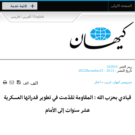
Toggle
قائمة خدمة
الصفحة الاولى
navigation
|
|
English
العربي
فارسی
رمز الخبر:
162610
تأريخ النشر :
2022December25 - 20:21
سرویس کیهان عربی
»
اخبار
الف
الف
قيادي بحزب الله : المقاومة تقدّمت في تطوير قدراتها العسكرية
عشر سنوات إلى الأمام