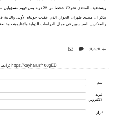
ويستضيف المنتدى نحو 70 شخصا من 36 دولة بمن فيهم مسؤولين سياسيين ومدراء مؤسسات فكرية ومعاهد أبحاث ومفكرين وباحثين.
والمفكرين السياسيين في مجال الدراسات الدولية والإقليمية ، وخاص
الاشتراك
https://kayhan.ir/100gED
رابط قصير:
اسم
البريد
الالكتروني
* رأي