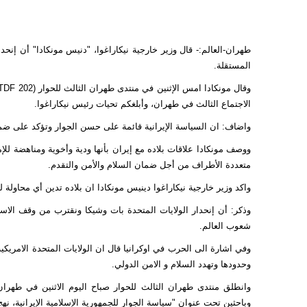
طهران-العالم:- قال وزير خارجية نيكاراغوا، "دنيس مونكادا" أن إنحدا
المستقلة.
وقال
مونكادا
الاجتماع الثالث في طهران، وأبلغكم تحيات رئيس
نيكاراغوا
.
واضاف: ان السياسة الإيرانية قائمة على حسن الجوار وتؤكد على ضمان
ووصف مونكادا علاقات بلاده مع إيران بأنها ودية وأخوية ومناهضة للإ
متعددة الأطراف من أجل ضمان السلام والأمن والتقدم.
واكد وزير خارجية نيكاراغوا دينيس مونكادا ان بلاده تدين أي محاولة ل
وذكر: أن إنحدار الولايات المتحدة بات وشيكا ونقترب من وقف الاست
شعوب العالم.
وفي اشارة الى الحرب في اوكرانيا قال ان الولايات المتحدة الامريكية
وحدودها وتهدد السلام و الامن الدولي.
وانطلق منتدى طهران الثالث للحوار صباح اليوم الاثنين في طه
وباحثين تحت عنوان "سياسة الجوار للجمهورية الإسلامية الإيرانية، نهج 