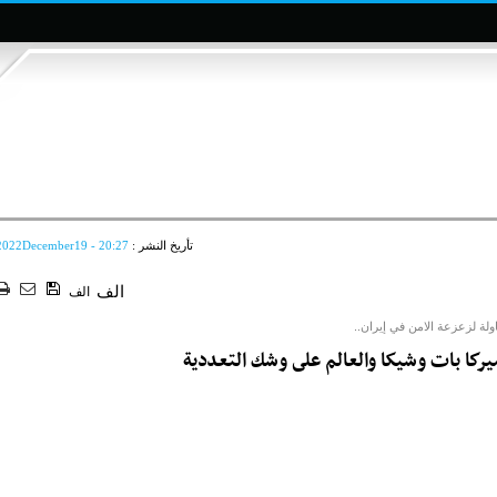
تأريخ النشر :
2022December19 - 20:27
الف
الف
ولة لزعزعة الامن في إيران..
ميركا بات وشيكا والعالم على وشك التعددية