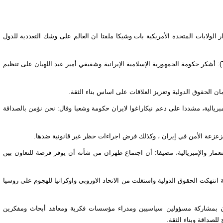
ر الولايات المتحدة الأمريكية بات وشيكا ملفتا ان العالم على وشك التعددية للدول
امس الإثنين في منتدى طهران الثالث للحوار (TDF 202): أشكر حكومة الجمهورية الإسلامية الإيرانية وشقيقي أمير عبد اللهيان على تنظيم
 الحقوق الدولية وتعزيز العلاقات على اساس بناء الثقة.
مبريالية، مشددا على دعم نيكاراغوا لايران حكومة وشعبا وقال: نحن نؤمن بالصداقة
زعزعة الأمن
في إيران ، وكذلك فرض اجراءات
حظر
غير قانونية ضدها.
عمار والإمبريالية، مضيفا: أن اجتماع طهران من شأنه أن يوفر فرصة للتعاون بين
 انتهكت الحقوق الدولية واستغلت من الاتحاد الاوروبي واوكرانيا للهجوم على روسيا
ران بمشاركة مسؤولين سياسيين ومدراء مؤسسات فكرية ومعاهد أبحاث ومفكرين
للصداقة وبناء الثقة.