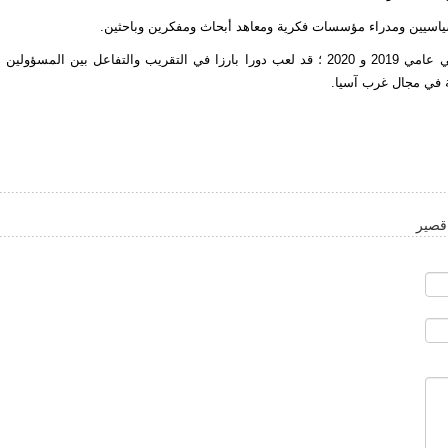
يذكر ان منتدى طهران للحوار، الذي عقدت جولتاه الأولى والثانية في عامي 2019 و 2020 ؛ قد لعب دورا بارزا في التقريب والتفاعل بين المسؤولين
ة في مجال غرب آسيا.