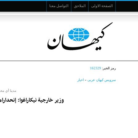
الصفحة الاولى
الملاحق
التواصل معنا
رمز الخبر:
162329
سرویس کیهان عربی
»
اخبار
مدينا أي محا
وزير خارجية نيكاراغوا: إنحدارا