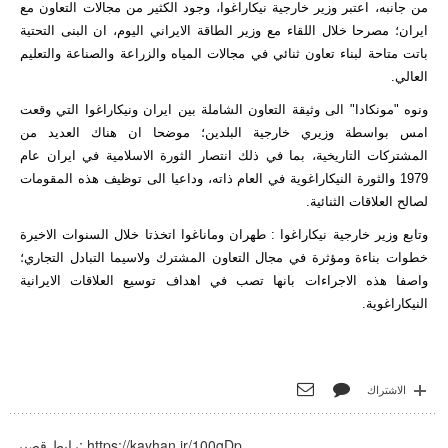
من جانبه، اعتبر وزير خارجية نيكاراغوا، وجود الكثير من مجالات التعاون مع
ايران؛ مصرحا خلال اللقاء مع وزير الطاقة الايراني اليوم، ان البنى التحتية
باتت متاحة لبناء تعاون ثنائي في مجالات المياه والزراعة والصناعة والتعليم
العالي.
ونوه "مونكادا" الى وثيقة التعاون الشاملة بين ايران ونيكاراغوا التي وقعت
امس بواسطة وزيري خارجية البلدين؛ موضحا ان هناك العديد من
المشتركات التاريخية، بما في ذلك انتصار الثورة الاسلامية في ايران عام
1979 والثورة النيكاراغوية في العام ذاته، وداعيا الى توظيف هذه المقومات
لصالح العلاقات الثنائية.
وتابع وزير خارجية نيكاراغوا : طهران وماناغوا اتخذتا خلال السنوات الاخيرة
خطوات بناءة ومؤثرة في مجال التعاون المشترك ولاسيما التبادل التجاري؛
واصفا هذه الاجراءات بانها تصب في اهداف توسيع العلاقات الايرانية
النيكاراغوية.
الاشتراك
https://kayhan.ir/100gDp
رابط قصير: