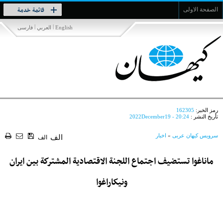
Toggle
قائمة خدمة
الصفحة الاولى
navigation
|
|
English
العربي
فارسی
رمز الخبر:
162305
تأريخ النشر :
2022December19 - 20:24
سرویس کیهان عربی
»
اخبار
الف
الف
ماناغوا تستضيف اجتماع اللجنة الاقتصادية المشتركة بين ايران
ونيكاراغوا