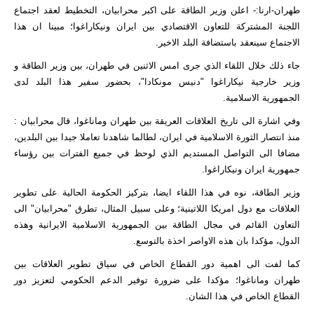
طهران-ارنا:- اعلن وزير الطاقة على اكبر محرابيان، التخطيط لعقد اجتماع
اللجنة المشتركة للتعاون الاقتصادي بين ايران ونيكاراغوا؛ مبينا ان هذا
الاجتماع سينعقد باستضافة البلد الاخير.
جاء ذلك خلال اللقاء الذي جرى امس الاثنين في طهران، بين وزير الطاقة و
وزير خارجية نيكاراغوا "دنيس مونكادا"، بحضور سفير هذا البلد لدى
الجمهورية الاسلامية.
وفي اشارة الى تاريخ العلاقات العريقة بين طهران وماناغوا، قال محرابيان :
منذ انتصار الثورة الاسلامية في ايران، لطالما شاهدنا تعاملا جيدا بين البلدين،
مضافا الى التواصل المستديم الذي لوحظ في جميع الفترات بين رؤساء
جمهورية ايران ونيكاراغوا.
وزير الطاقة، نوه في هذا اللقاء ايضا، بتركيز الحكومة الحالية على تطوير
العلاقات مع دول امريكا اللاتينية؛ وعلى سبيل المثال، تطرق "محرابيان" الى
التعاون القائم في مجال الطاقة بين الجمهورية الاسلامية الايرانية وهذه
الدول، مؤكدا بان هذه الاواصر اخذة بالتوسع.
كما لفت الى اهمية دور القطاع الخاص في سياق تطوير العلاقات بين
طهران وماناغوا؛ مؤكدا على ضرورة توفير الدعم الحكومي لتعزيز دور
القطاع الخاص في هذا الشان.