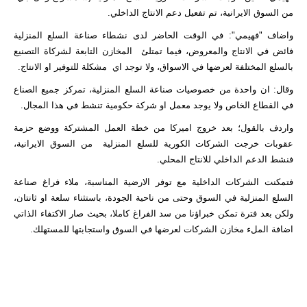
من السوق الايرانية، تم تفعيل دعم الانتاج الداخلي.
واضاف "فهيمي": في الوقت الحاضر لدى نشطاء صناعة السلع المنزلية
فائض في الانتاج والمعروض، فيما تمتلئ المخازن التابعة لشركاة التصنيع
بالسلع المختلفة لعرضها في الاسواق، ولا توجد اي مشكلة للتوفير او الانتاج.
وقال: ان واحدة من خصوصيات صناعة السلع المنزلية، تمركز جميع الصناع
في القطاع الخاص ولا يوجد معمل او شركة حكومية تنشط في هذا المجال.
واردف بالقول؛ بعد خروج اميركا من خطة العمل المشتركة ووضع حزمة
عقوبات خرجت الشركات الكورية للسلع المنزلية من السوق الايرانية،
فنشط الدعم الداخلي للانتاج المحلي.
فتمكنت الشركات الداخلية مع توفر الارضية المناسبة، ملاء فراغ صناعة
السلع المنزلية في السوق وحتى من ناحية الجودة، باستثناء سلعة او ثانتان،
ولكن بعد فترة تمكن خبراؤنا من سد الفراغ كاملا، بحيث صار الاكتفاء الذاتي
اضافة الملء مخازن الشركات لعرضها في السوق واستجابتها للمستهلك.