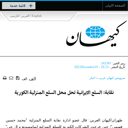
Toggle
قائمة خدمة
الصفحة الاولى
navigation
|
|
English
العربي
فارسی
رمز الخبر:
162301
تأريخ النشر :
2022December19 - 20:23
سرویس کیهان عربی
»
اخبار
الف
الف
نقابة: السلع الايرانية تحل محل السلع المنزلية الكورية
طهران/كيهان العربي: قال عضو ادارة نقابة السلع المنزلية "محمد حسين
فهيمي"؛ حين خرجت الشركات الكورية للسلع المنزلية (سامسونغ و ال جي"