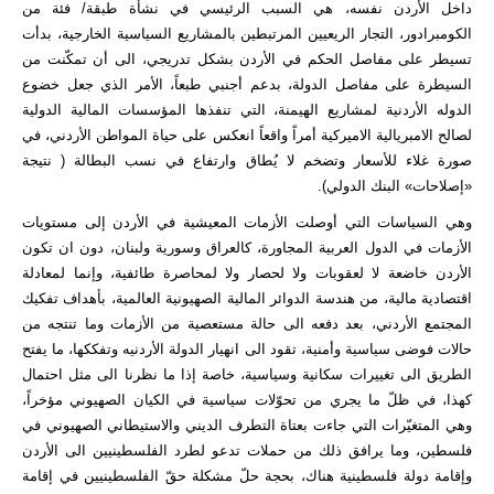
داخل الأردن نفسه، هي السبب الرئيسي في نشأة طبقة/ فئة من
الكومبرادور، التجار الريعيين المرتبطين بالمشاريع السياسية الخارجية، بدأت
تسيطر على مفاصل الحكم في الأردن بشكل تدريجي، الى أن تمكّنت من
السيطرة على مفاصل الدولة، بدعم أجنبي طبعاً، الأمر الذي جعل خضوع
الدوله الأردنية لمشاريع الهيمنة، التي تنفذها المؤسسات المالية الدولية
لصالح الامبريالية الاميركية أمراً واقعاً انعكس على حياة المواطن الأردني، في
صورة غلاء للأسعار وتضخم لا يُطاق وارتفاع في نسب البطالة ( نتيجة
«إصلاحات» البنك الدولي).
وهي السياسات التي أوصلت الأزمات المعيشية في الأردن إلى مستويات
الأزمات في الدول العربية المجاورة، كالعراق وسورية ولبنان، دون ان تكون
الأردن خاضعة لا لعقوبات ولا لحصار ولا لمحاصرة طائفية، وإنما لمعادلة
اقتصادية مالية، من هندسة الدوائر المالية الصهيونية العالمية، بأهداف تفكيك
المجتمع الأردني، بعد دفعه الى حالة مستعصية من الأزمات وما تنتجه من
حالات فوضى سياسية وأمنية، تقود الى انهيار الدولة الأردنيه وتفككها، ما يفتح
الطريق الى تغييرات سكانية وسياسية، خاصة إذا ما نظرنا الى مثل احتمال
كهذا، في ظلّ ما يجري من تحوّلات سياسية في الكيان الصهيوني مؤخراً،
وهي المتغيّرات التي جاءت بعتاة التطرف الديني والاستيطاني الصهيوني في
فلسطين، وما يرافق ذلك من حملات تدعو لطرد الفلسطينيين الى الأردن
وإقامة دولة فلسطينية هناك، بحجة حلّ مشكلة حقّ الفلسطينيين في إقامة