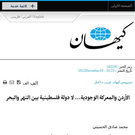
Toggle
قائمة خدمة
الصفحة الاولى
navigation
|
|
English
العربي
فارسی
رمز الخبر:
162295
تأريخ النشر :
2022December19 - 20:23
سرویس کیهان عربی
»
اخبار
الف
الف
الأردن والمعركة الوجودية… لا دولة فلسطينية بين النهر والبحر
محمد صادق الحسيني