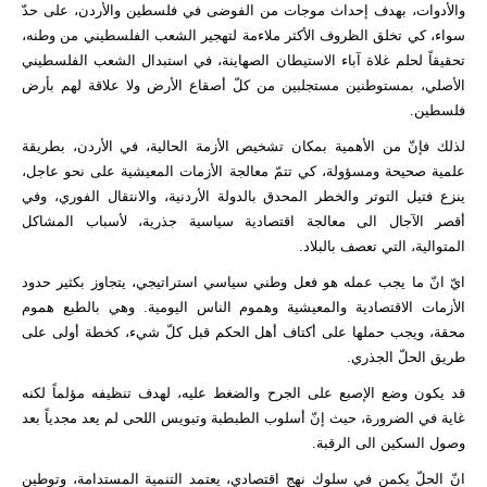
والأدوات، بهدف إحداث موجات من الفوضى في فلسطين والأردن، على حدّ
سواء، كي تخلق الظروف الأكثر ملاءمة لتهجير الشعب الفلسطيني من وطنه،
تحقيقاً لحلم غلاة آباء الاستيطان الصهاينة، في استبدال الشعب الفلسطيني
الأصلي، بمستوطنين مستجلبين من كلّ أصقاع الأرض ولا علاقة لهم بأرض
فلسطين.
لذلك فإنّ من الأهمية بمكان تشخيص الأزمة الحالية، في الأردن، بطريقة
علمية صحيحة ومسؤولة، كي تتمّ معالجة الأزمات المعيشية على نحو عاجل،
ينزع فتيل التوتر والخطر المحدق بالدولة الأردنية، والانتقال الفوري، وفي
أقصر الآجال الى معالجة اقتصادية سياسية جذرية، لأسباب المشاكل
المتوالية، التي تعصف بالبلاد.
ايّ انّ ما يجب عمله هو فعل وطني سياسي استراتيجي، يتجاوز بكثير حدود
الأزمات الاقتصادية والمعيشية وهموم الناس اليومية. وهي بالطبع هموم
محقة، ويجب حملها على أكتاف أهل الحكم قبل كلّ شيء، كخطة أولى على
طريق الحلّ الجذري.
قد يكون وضع الإصبع على الجرح والضغط عليه، لهدف تنظيفه مؤلماً لكنه
غاية في الضرورة، حيث إنّ أسلوب الطبطبة وتبويس اللحى لم يعد مجدياً بعد
وصول السكين الى الرقبة.
انّ الحلّ يكمن في سلوك نهج اقتصادي، يعتمد التنمية المستدامة، وتوطين