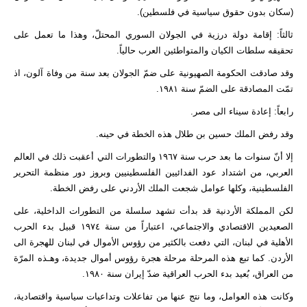
(سكان بدون حقوق سياسية في فلسطين).
ثالثاً: إقامة دولة درزية في الجولان السوري المحتلّ، وهذا ما تعمل على
تحقيقه سلطات الكيان والمتواطئين العرب حالياً.
وقد صادقت الحكومة الصهيونية على ضمّ الجولان بعد سنة من وفاة آلون، اذ
تمّت المصادقة على الضمّ سنة ١٩٨١.
رابعاً: إعادة سيناء الى مصر.
وقد رفض الملك حسين بن طلال هذه الخطة في حينه.
إلا أنّ سنوات ما بعد حرب سنة ١٩٦٧ والتطورات التي أعقبت ذلك في العالم
العربي، من اشتداد عود الفدائيين الفلسطينيين وبروز دور منظمة التحرير
الفلسطينية، وكلها عوامل شجعت الملك الأردني على رفض الخطة.
لكن المملكة الأردنية قد بدأت تشهد سلسلة من التطورات الداخلية، على
الصعيدين الاقتصادي والاجتماعي، اعتباراً من سنة ١٩٧٤ قبيل بدء الحرب
الأهلية في لبنان، التي دفعت بالكثير من رؤوس الأموال في لبنان للهجرة الى
الأردن. كما تبع هذه المرحلة مرحلة هجرة رؤوس أموال جديدة، وهـذه المرّة
من العراق، بُعيد بدء الحرب العراقية ضدّ إيران سنة ١٩٨٠.
وكانت هذه العوامل، وما نتج عنها من تفاعلات وتداعيات سياسية واقتصادية،