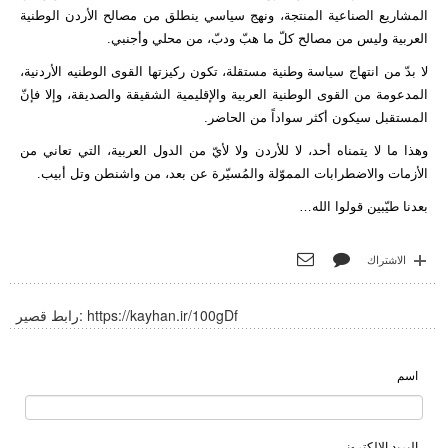
المشاريع الصناعية المنتجة، ونهج سياسي ينطلق من مصالح الأردن الوطنية
العربية وليس من مصالح كلّ ما هبّ ودبّ، من محلي وأجنبي.
لا بدّ من انتهاج سياسة وطنية مستقلة، تكون ركيزتها القوى الوطنيه الأردنية،
المدعومة من القوى الوطنية العربية والإقليمية الشقيقة والصديقة، وإلا فإنّ
المستقبل سيكون أكثر سواداً من الحاضر.
وهذا ما لا يتمناه أحد، لا للأردن ولا لأيّ من الدول العربية، التي تعاني من
الأزمات والاضطرابات المموّلة والمُسيّرة عن بعد، من واشنطن وتل أبيب.
بعدنا طيّبين قولوا الله…
الاشتراك
https://kayhan.ir/100gDf
رابط قصير:
اسم
البريد الالكتروني