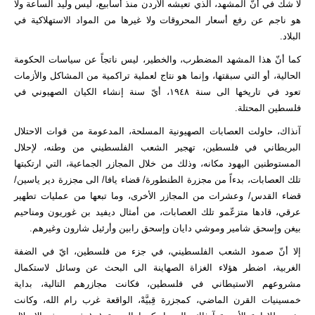
لا شك في أنّ المشهد، الذي تعيشه الأردن منذ أسابيع، ليس وليد الساعة ولا
هو ناجم عن رفع أسعار المحروقات ولا غيرها من المواد الاستهلاكية في
البلاد.
كما أنّ هذا المشهد المضطرب، والخطير، ليس ناتجاً عن سياسات الحكومة
الحالية، أو التي سبقتها، وإنما هو نتاج لعملية تراكمية من المشاكل والأزمات
تعود في تاريخها الى سنة ١٩٤٨، أيّ سنة إنشاء الكيان الصهيوني في
فلسطين المحتلة.
آنذاك، حاولت العصابات الصهيونية المسلحة، المدعومة من قوات الاحتلال
البريطاني في فلسطين، تهجير الشعب الفلسطيني من وطنه، لإحلال
المستوطنين اليهود مكانه، وذلك من خلال المجازر الجماعية، التي ارتكبتها
تلك العصابات، بدءاً من مجزرة الطنطورة/ قضاء يافا/ الى مجزرة دير ياسين/
قضاء القدس/ وعشرات من المجازر الأخرى، وما تبعها من عمليات تطهير
عرقي، قادها متزعّمو تلك العصابات، من أمثال ديفيد بن غوريون ومناحيم
بيغن وإسحق شامير وموشي دايان وإسحق رابين وأرئيل شارون وغيرهم.
إلا أنّ صمود الشعب الفلسطيني، في جزء من فلسطين، ايّ في الضفة
الغربية، اضطر هؤلاء الغزاة الصهاينة الى البحث عن وسائل لاستكمال
مشروعهم الاستيطاني في فلسطين، فكانت مجازرهم التالية، بداية
خمسينيات القرن الماضي، كمجزرة قِبيَّهْ، الواقعة غرب رام الله، وكانت