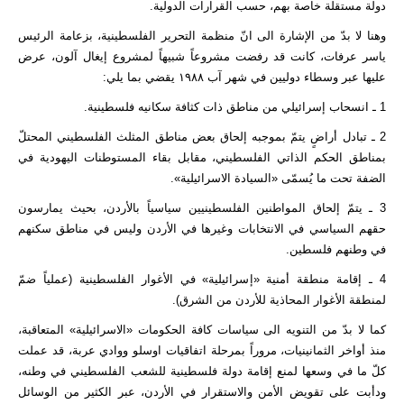
دولة مستقلة خاصة بهم، حسب القرارات الدولية.
وهنا لا بدّ من الإشارة الى انّ منظمة التحرير الفلسطينية، بزعامة الرئيس
ياسر عرفات، كانت قد رفضت مشروعاً شبيهاً لمشروع إيغال آلون، عرض
عليها عبر وسطاء دوليين في شهر آب ١٩٨٨ يقضي بما يلي:
1 ـ انسحاب إسرائيلي من مناطق ذات كثافة سكانيه فلسطينية.
2 ـ تبادل أراضٍ يتمّ بموجبه إلحاق بعض مناطق المثلث الفلسطيني المحتلّ
بمناطق الحكم الذاتي الفلسطيني، مقابل بقاء المستوطنات اليهودية في
الضفة تحت ما يُسمّى «السيادة الاسرائيلية».
3 ـ يتمّ إلحاق المواطنين الفلسطينيين سياسياً بالأردن، بحيث يمارسون
حقهم السياسي في الانتخابات وغيرها في الأردن وليس في مناطق سكنهم
في وطنهم فلسطين.
4 ـ إقامة منطقة أمنية «إسرائيلية» في الأغوار الفلسطينية (عملياً ضمّ
لمنطقة الأغوار المحاذية للأردن من الشرق).
كما لا بدّ من التنويه الى سياسات كافة الحكومات «الاسرائيلية» المتعاقبة،
منذ أواخر الثمانينيات، مروراً بمرحلة اتفاقيات اوسلو ووادي عربة، قد عملت
كلّ ما في وسعها لمنع إقامة دولة فلسطينية للشعب الفلسطيني في وطنه،
ودأبت على تقويض الأمن والاستقرار في الأردن، عبر الكثير من الوسائل