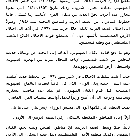
تخضع للإدارة الأردنية آنذاك، التي ارتكبتها الوحدة ١٠١ في جيش الاحتلال
الصهيوني، بقيادة الجنرال شارون، وذلك بتاريخ ١٤/١٠/١٩٥٣، التي تبعتها
مجازر عدة أخرى، بحقّ العديد من سكان القرى الأمامية (ما يُسمّى حالياً
خطوط التماس… بين الضفة الغربية والمناطق المحتلة سنة ١٩٤٨)، وصولاً
الى احتلال الضفة الغربية كاملة، خلال حرب سنة ١٩٦٧، التي أدّت الى احتلال
الأرض الفلسطينية بأكملها، دون أن تستطيع قوات الاحتلال اقتلاع الشعب
الفلسطيني من وطنه فلسطين.
وهو ما دفع قيادة الكيان الصهيوني، آنذاك، إلى البحث عن وسائل جديدة
للتخلص من شعب فلسطين، لإتاحة المجال لمزيد من الهجرة الصهيونية
واستيطان أرض فلسطين وتهويدها.
حيث أعلنت سلطات الاحتلال، في شهر تموز ١٩٦٧ عن مخطط جديد أطلقت
عليه اسم: «خطة يِغال آلون»، الذي كان قائداً لعصابة البالماخ الصهيونية
المسلحة، قبل قيام الكيان الصهيوني، ثم تقلد عدة مناصب عسكرية
وسياسية وحزبية، الى أن أصبح وزيراً للعمل أواسط ستينيات القرن الماضي.
نصت الخطة، التي قدّمها آلون الى مجلس الوزراء الإسرائيلي، على ما يلي:
أولاً: إعادة المناطق «المكتظة بالسكان» (في الضفة الغربية) الى الأردن.
ثانياً: ضمّ وسط الضفة الغربية، ايّ مناطق القدس وبيت لحم، للكيان
الصهيوني وكذلك منطقة الأغوار الفلسطينية، ونقل تبعية السكان، الى الأردن