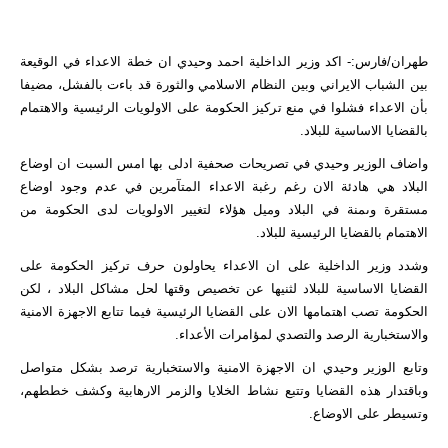
طهران/فارس:- اكد وزير الداخلية احمد وحيدي ان خطة الاعداء في الوقيعة
بين الشباب الايراني وبين النظام الاسلامي والثورة قد باءت بالفشل، مضيفا
بأن الاعداء فشلوا في منع تركيز الحكومة على الاولويات الرئيسية والاهتمام
بالقضايا الاساسية للبلاد.
واضاف الوزير وحيدي في تصريحات صحفية ادلى بها امس السبت ان اوضاع
البلاد هي هادئة الان رغم رغبة الاعداء المتآمرين في عدم وجود اوضاع
مستقرة وىمنة في البلاد وميل هؤلاء لتغيير الاولويات لدى الحكومة من
الاهتمام بالقضايا الرئيسية للبلاد.
وشدد وزير الداخلية على ان الاعداء يحاولون حرف تركيز الحكومة على
القضايا الاساسية للبلاد لثنيها عن تخصيص وقتها لحل مشاكل البلاد ، لكن
الحكومة تصب اهتمامها الان على القضايا الرئيسية فيما تتابع الاجهزة الامنية
والاستخبارية الرصد والتصدي لمؤامرات الأعداء.
وتابع الوزير وحيدي ان الاجهزة الامنية والاستخبارية ترصد بشكل متواصل
وباقتدار هذه القضايا وتتبع نشاط الخلايا والزمر الارهابية وكشف خططهم،
وتسيطر على الاوضاع.