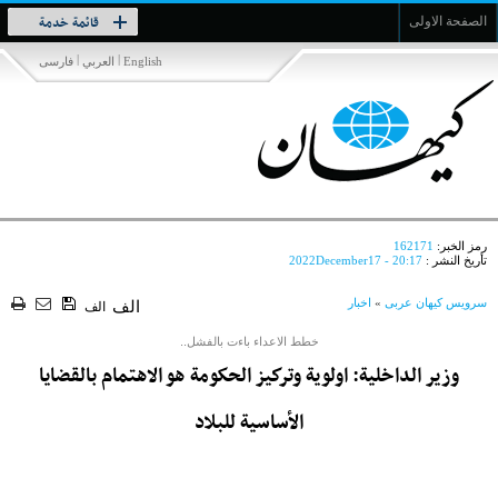
Toggle
قائمة خدمة
الصفحة الاولى
navigation
|
|
English
العربي
فارسی
رمز الخبر:
162171
تأريخ النشر :
2022December17 - 20:17
سرویس کیهان عربی
»
اخبار
الف
الف
خطط الاعداء باءت بالفشل..
وزير الداخلية: اولوية وتركيز الحكومة هو الاهتمام بالقضايا
الأساسية للبلاد