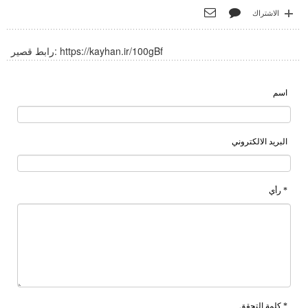
الاشتراك
https://kayhan.ir/100gBf
رابط قصير:
اسم
البريد الالكتروني
* رأي
* كلمة التحقق