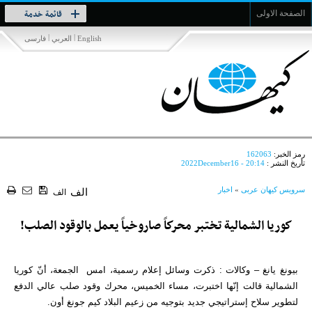
Toggle
قائمة خدمة
الصفحة الاولى
navigation
|
|
English
العربي
فارسی
رمز الخبر:
162063
تأريخ النشر :
2022December16 - 20:14
سرویس کیهان عربی
»
اخبار
الف
الف
كوريا الشمالية تختبر محركاً صاروخياً يعمل بالوقود الصلب!
بيونغ يانغ – وكالات : ذكرت وسائل إعلام رسمية، امس الجمعة، أنّ كوريا
الشمالية قالت إنّها اختبرت، مساء الخميس، محرك وقود صلب عالي الدفع
لتطوير سلاح إستراتيجي جديد بتوجيه من زعيم البلاد كيم جونغ أون.