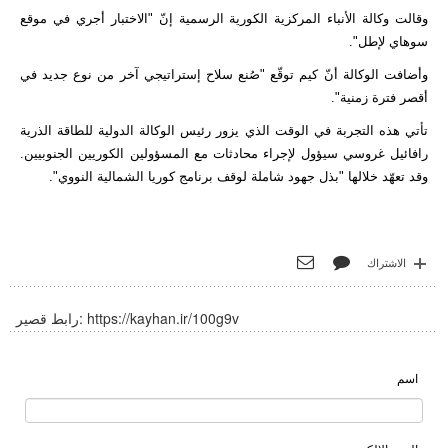
وقالت وكالة الأنباء المركزية الكورية الرسمية إنّ "الاختبار أجري في موقع
سوهاي لإطل".
وأضافت الوكالة أنّ كيم توقّع "صُنع سلاح إستراتيجي آخر من نوع جديد في
أقصر فترة زمنية".
تأتي هذه التجربة في الوقت الذي يزور رئيس الوكالة الدولية للطاقة الذرية
رافائيل غروسي سيؤول لإجراء محادثات مع المسؤولين الكوريين الجنوبيين.
وقد تعهّد خلالها "بذل جهود شاملة لوقف برنامج كوريا الشمالية النووي".
الاشتراك
https://kayhan.ir/100g9v
رابط قصير:
اسم