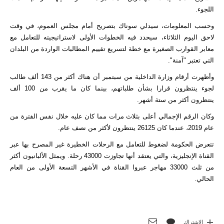
اللجوء.
وحسب المعلومات، سيدلي سوناك بتصريح أمام مجلس العموم، في وقت
لاحق اليوم الثلاثاء، سيحدد فيه الخطوات الأولى لاستراتيجيته للتعامل مع
معابر القوارب الصغيرة مع خطة لتسريع تقييم المطالبات الواردة من البلدان
التي تعتبر "آمنة".
وأظهرت أرقام وزارة الداخلية من سبتمبر أن هناك أكثر من 143 ألف طالب
لجوء ينتظرون قرارا بشأن طلباتهم، بينما كان ما يقرب من 100 ألف
ينتظرون أكثر من ستة أشهر.
وكان الرقم الإجمالي أعلى بثلاث مرات مما كان عليه خلال نفس الفترة من
عام 2019، عندما كان 26125 ينتظرون لأكثر من نصف عام.
تتعرض الحكومة لضغوط للتعامل مع الرحلات الخطيرة غير المصرح بها عبر
القناة الإنجليزية، والتي يعتقد أنها تجاوزت 43000 رحلة. ويمثل الألبانيون أكثر
من ثلث 33000 مهاجر عبروا القناة في الأشهر التسعة الأولى من العام
الحالي.
الاشتراك