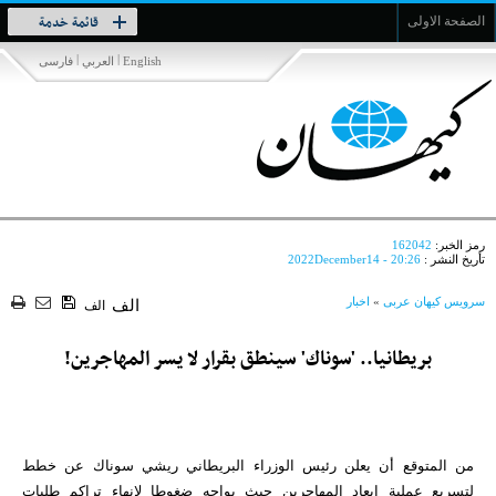
Toggle
قائمة خدمة
الصفحة الاولى
navigation
|
|
English
العربي
فارسی
رمز الخبر:
162042
تأريخ النشر :
2022December14 - 20:26
سرویس کیهان عربی
»
اخبار
الف
الف
بريطانيا.. 'سوناك' سينطق بقرار لا يسر المهاجرين!
من المتوقع أن يعلن رئيس الوزراء البريطاني ريشي سوناك عن خطط
لتسريع عملية إبعاد المهاجرين حيث يواجه ضغوطا لإنهاء تراكم طلبات