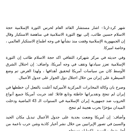
شهر كرد-ارنا:- اشار مستشار القائد العام لحرس الثورة الإسلامية حجة
الاسلام حسين طائب، إلى نهج الثورة الاسلامية في مناهضة الاستكبار وقال
إن الجمهورية الإسلامية وقفت منذ نشأتها في وجه اطماع الاستكبار العالمي ،
وخاصة اميركا.
وفي حديثه في مركز شهركرد الثقافي اكد حجة الاسلام طائب إن الثورة
الإسلامية تعزز سيادتها وتقف في وجه أمريكا، واضاف: إن احتلال الشرق
الأوسط كان من سياسات أمريكا لتحقيق أهدافها ، ولهذا الغرض تم وضع
السيطرة على إيران من خلال احتلال دول الجوار على جدول الأعمال.
وصرح بان وكالة المخابرات المركزية الأميركية أعلنت بالفعل أن خططها في
إيران لم تنجح وتقديراتها خاطئة وتابع قائلا: لقد جربت أمريكا جميع أنواع
الحروب ضد جمهورية إيران الإسلامية في السنوات الـ 43 الماضية ودخلت
الميدان مؤخرًا بحرب هجينة لم تنجح.
وأضاف: إن أمريكا وضعت بجدية على جدول الأعمال تبديل مكان الجيد
والسيئ في تصور الإيرانيين من خلال نشر أخبار كاذبة وشن حرب ناعمة من
أجل شطب الهوية ، لكنها لم تستطع.