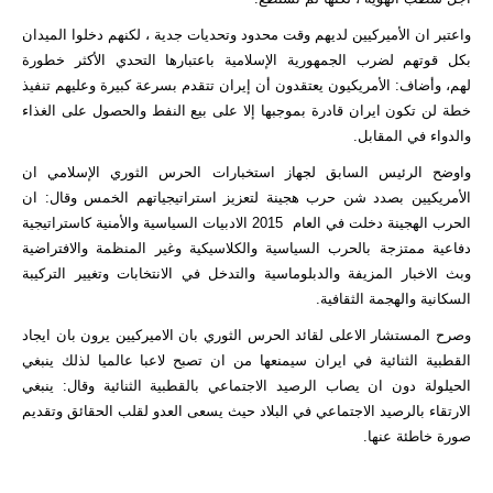
واعتبر ان الأميركيين لديهم وقت محدود وتحديات جدية ، لكنهم دخلوا الميدان
بكل قوتهم لضرب الجمهورية الإسلامية باعتبارها التحدي الأكثر خطورة
لهم، وأضاف: الأمريكيون يعتقدون أن إيران تتقدم بسرعة كبيرة وعليهم تنفيذ
خطة لن تكون ايران قادرة بموجبها إلا على بيع النفط والحصول على الغذاء
والدواء في المقابل.
واوضح الرئيس السابق لجهاز استخبارات الحرس الثوري الإسلامي ان
الأمريكيين بصدد شن حرب هجينة لتعزيز استراتيجياتهم الخمس وقال: ان
الحرب الهجينة دخلت في العام 2015 الادبيات السياسية والأمنية كاستراتيجية
دفاعية ممتزجة بالحرب السياسية والكلاسيكية وغير المنظمة والافتراضية
وبث الاخبار المزيفة والدبلوماسية والتدخل في الانتخابات وتغيير التركيبة
السكانية والهجمة الثقافية.
وصرح المستشار الاعلى لقائد الحرس الثوري بان الاميركيين يرون بان ايجاد
القطبية الثنائية في ايران سيمنعها من ان تصبح لاعبا عالميا لذلك ينبغي
الحيلولة دون ان يصاب الرصيد الاجتماعي بالقطبية الثنائية وقال: ينبغي
الارتقاء بالرصيد الاجتماعي في البلاد حيث يسعى العدو لقلب الحقائق وتقديم
صورة خاطئة عنها.