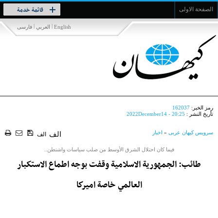
Toggle
قائمة خدمة
الصفحة الاولى
navigation
|
|
English
العربي
فارسی
رمز الخبر:
162037
تأريخ النشر :
2022December14 - 20:25
سرویس کیهان عربی
»
اخبار
الف
الف
فيما كان احتلال الشرق الأوسط من صلب سياسات واشنطن..
طائب: الجمهورية الاسلامية وقفت بوجه اطماع الاستكبار
العالمي خاصة اميركا