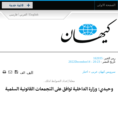
Toggle
قائمة خدمة
الصفحة الاولى
navigation
|
|
English
العربي
فارسی
رمز الخبر:
162035
تأريخ النشر :
2022December14 - 20:23
سرویس کیهان عربی
»
اخبار
الف
الف
معلنا إعداد الضوابط لذلك..
وحيدي: وزارة الداخلية توافق على التجمعات القانونية السلمية