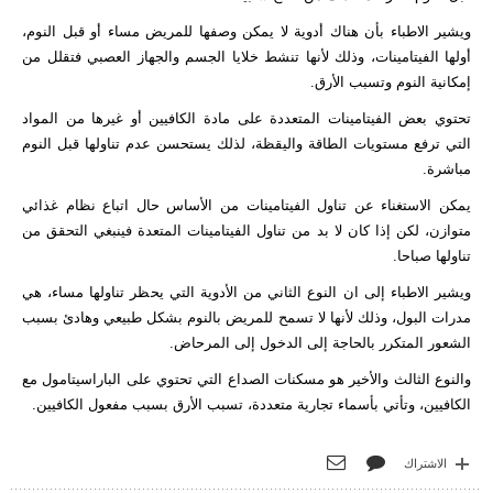
ويشير الاطباء بأن هناك أدوية لا يمكن وصفها للمريض مساء أو قبل النوم،
أولها الفيتامينات، وذلك لأنها تنشط خلايا الجسم والجهاز العصبي فتقلل من
إمكانية النوم وتسبب الأرق.
تحتوي بعض الفيتامينات المتعددة على مادة الكافيين أو ​​غيرها من المواد
التي ترفع مستويات الطاقة واليقظة، لذلك يستحسن عدم تناولها قبل النوم
مباشرة.
يمكن الاستغناء عن تناول الفيتامينات من الأساس حال اتباع نظام غذائي
متوازن، لكن إذا كان لا بد من تناول الفيتامينات المتعدة فينبغي التحقق من
تناولها صباحا.
ويشير الاطباء إلى ان النوع الثاني من الأدوية التي يحظر تناولها مساء، هي
مدرات البول، وذلك لأنها لا تسمح للمريض بالنوم بشكل طبيعي وهادئ بسبب
الشعور المتكرر بالحاجة إلى الدخول إلى المرحاض.
والنوع الثالث والأخير هو مسكنات الصداع التي تحتوي على الباراسيتامول مع
الكافيين، وتأتي بأسماء تجارية متعددة، تسبب الأرق بسبب مفعول الكافيين.
الاشتراك