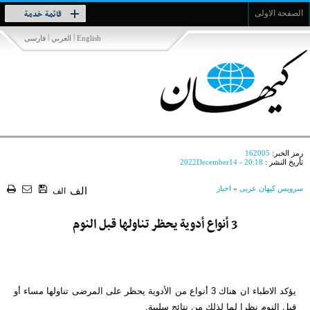
Toggle
قائمة خدمة
الصفحة الاولى
navigation
|
|
English
العربي
فارسی
رمز الخبر:
162005
تأريخ النشر :
2022December14 - 20:18
سرویس کیهان عربی
»
اخبار
الف
الف
3 أنواع أدوية يحظر تناولها قبل النوم
يؤكد الاطباء ان هناك 3 أنواع من الأدوية يحظر على المرضى تناولها مساء أو
قبل النوم نظرا لما لذلك من نتائج سلبية.