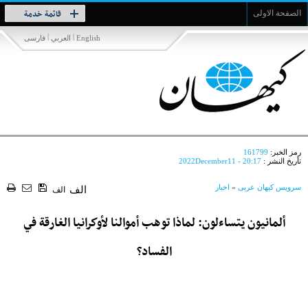
Toggle
قائمة خدمة
الصفحة الاولى
navigation
|
|
English
العربي
فارسی
رمز الخبر:
161799
تأريخ النشر :
2022December11 - 20:17
سرویس کیهان عربی
»
اخبار
الف
الف
ألمانيون يتساءلون: لماذا توهب أموالنا لأوكرانيا الغارقة في
الفساد؟