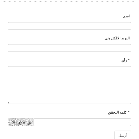
اسم
البريد الالكتروني
* رأي
* كلمة التحقق