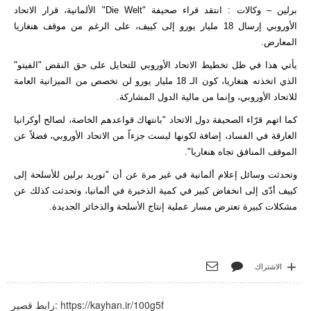
برلين – وكالات : انتقد قراء صحيفة "Die Welt" الألمانية، قرار الاتحاد
الأوروبي إرسال 18 مليار يورو إلى كييف، على الرغم من موقف هنغاريا
المعارض.
يأتي هذا في ظل تخطيط الاتحاد الأوروبي للتحايل على حق النقض "الفيتو"
الذي اتخذته هنغاريا، كون الـ 18 مليار يورو لن تخصص من الميزانية العامة
للاتحاد الأوروبي، وإنما من مالية الدول المشاركة.
كما اتهم قرّاء الصحيفة دول الاتحاد "بانتهاك قواعدهم الخاصة، لصالح أوكرانيا
الغارقة في الفساد، إضافة لكونها ليست جزءاً من الاتحاد الأوروبي، فضلاً عن
الموقف المنافق تجاه هنغاريا".
وتحدثت وسائل إعلام ألمانية في غير مرة عن أن "توريد برلين للأسلحة إلى
كييف أدّى إلى انخفاض كبير في كمية الذخيرة في ألمانيا، وتحدثت كذلك عن
مشكلات كبيرة تعترض مسار عملية إنتاج الأسلحة والذخائر الجديدة.
الاشتراك
https://kayhan.ir/100g5f
رابط قصير: