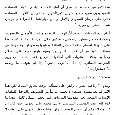
هذا الأمر غير مستبعد، إذ سبق أن أعلن المتحدث باسم القوات المسلحة
العميد يحيى سريع مطلع تشرين الأول/أكتوبر الماضي أن "القوات المسلحة
قادرة على حرمان السعودي والإماراتي من مواردهما إذا أصرا على حرمان
شعبنا اليمني من موارده".
أمام هذه المعطيات، نعتقد أنَّ الولايات المتحدة والاتحاد الأوروبي والسعودية
والإمارات - من منظور براغماتي - ستكون خلال المرحلة المقبلة أكثر حرصاً
على التهدئة لضمان سلامة مصادر الطاقة ومنابعها وخطوطها، وخصوصاً في
منطقتنا، خوفاً من أي عمليات استراتيجية يمنية، وليس حرصاً على السلام
وحباً به، بخلاف العنتريات التي أطلقها ليندركينغ عقب لقائه نائب وزير
الخارجية العماني، إذ هدّد بـ"حرب مدمرة" إذا لم يتوقف ما وصفه
بـ"الاستفزازات".
صنعاء: "التتويه" لا يجدي
ويبدو أنَّ رباعية العدوان تراهن على مسألة الوقت لتجاوز الشتاء، لكن هذا
الأمر لم يعد مقبولاً، فصنعاء لا تحتمل مزيداً من التسويف والترحيل للملفات
الإنسانية الملحة، وفي مقدمتها المرتبات وفك الحصار بشكل كامل، وهذا ما
لمح إليه عضو المجلس السياسي الأعلى محمد علي الحوثي، حين قال إن
"التتويه لا يمكن أن يحصن المعتدين، وإن رهانات دول العدوان على الوقت لا