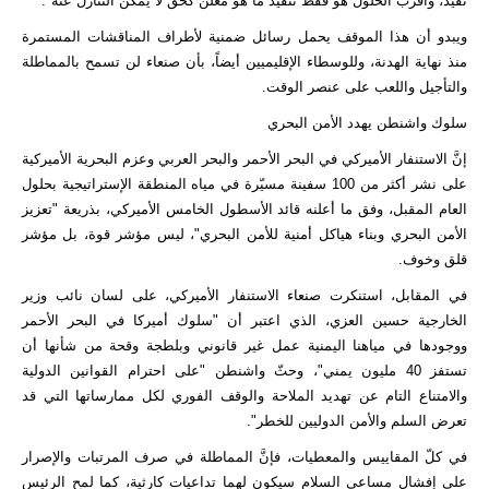
تفيد، وأقرب الحلول هو فقط تنفيذ ما هو معلن كحق لا يمكن التنازل عنه".
ويبدو أن هذا الموقف يحمل رسائل ضمنية لأطراف المناقشات المستمرة
منذ نهاية الهدنة، وللوسطاء الإقليميين أيضاً، بأن صنعاء لن تسمح بالمماطلة
والتأجيل واللعب على عنصر الوقت.
سلوك واشنطن يهدد الأمن البحري
إنَّ الاستنفار الأميركي في البحر الأحمر والبحر العربي وعزم البحرية الأميركية
على نشر أكثر من 100 سفينة مسيّرة في مياه المنطقة الإستراتيجية بحلول
العام المقبل، وفق ما أعلنه قائد الأسطول الخامس الأميركي، بذريعة "تعزيز
الأمن البحري وبناء هياكل أمنية للأمن البحري"، ليس مؤشر قوة، بل مؤشر
قلق وخوف.
في المقابل، استنكرت صنعاء الاستنفار الأميركي، على لسان نائب وزير
الخارجية حسين العزي، الذي اعتبر أن "سلوك أميركا في البحر الأحمر
ووجودها في مياهنا اليمنية عمل غير قانوني وبلطجة وقحة من شأنها أن
تستفز 40 مليون يمني"، وحثّ واشنطن "على احترام القوانين الدولية
والامتناع التام عن تهديد الملاحة والوقف الفوري لكل ممارساتها التي قد
تعرض السلم والأمن الدوليين للخطر".
في كلّ المقاييس والمعطيات، فإنَّ المماطلة في صرف المرتبات والإصرار
على إفشال مساعي السلام سيكون لهما تداعيات كارثية، كما لمح الرئيس