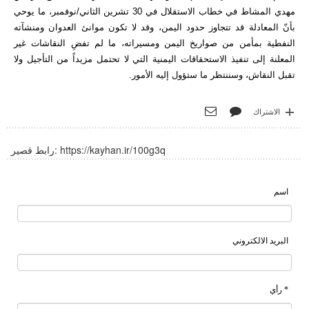
مهدي المشاط في خطاب الاستقلال في 30 تشرين الثاني/نوفمبر، ما يوحي
بأنّ المعادلة قد تتجاوز حدود اليمن، وقد لا تكون موانئ العدوان ومنشآته
النفطية بمأمن من صواريخ اليمن ومسيراته، ما لم تفضِ النقاشات غير
المعلنة إلى تنفيذ الاستحقاقات اليمنية التي لا تحتمل مزيداً من التأجيل ولا
تقبل النقاش، وسننتظر ما ستؤول إليه الأمور.
الاشتراك
https://kayhan.ir/100g3q
رابط قصير:
اسم
البريد الالكتروني
* رأي