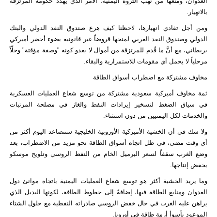
العدوان، ومنعها من نهب الثروة اليمنية، الأمر الذي يهدد حكومة المرتزقة
بالانهيار.
ومن أجل تفادي انهيارها، لاحظنا كيف هرع صندوق النقد الدولي والبنك
الدولي وصندوق النقد العربي لمنحها قروضاً غير قانونية بضوء أخضر أميركي
بريطاني، مع أنَّ ما قُدم للمرتزقة من أموال لا يعدو كونه "وصفة مؤقتة" وحلّاً
مرحلياً لا يحمل أي مقومات للاستمرارية والبقاء.
مخاوف مشتركة مع اضطراب أسواق الطاقة
ثمة مخاوف أميركية سعودية مشتركة من توسع شعاع العمليات العسكرية
في سياق الضغط لتسخير إيرادات النفط والغاز في مصلحة المرتبات
والخدمات لكل اليمنيين من دون استثناء.
ولا شك في أن الخشية الأميركية الأوروبية الخليجية ستتصاعد اليوم أكثر من
أي وقت مضى، في ظل اتجاه أسواق الطاقة نحو مزيد من الاضطراب، بعد
وضع الغرب سقفاً لسعر البرميل الخام من النفط الروسي وتلويح موسكو
بخفض إنتاجها.
وما يزيد الخشية أكثر هو توسع شعاع العمليات اليمنية باتجاه موانئ دول
العدوان ومنابع الطاقة فيها، إضافةً إلى خطوط الطاقة، لكونها البديل الذي
يراهن عليه الغرب في حال خفض الروسي صادراته النفطية مع حلول الشتاء
الموعود بأسوأ أزمة طاقة في أوروبا.