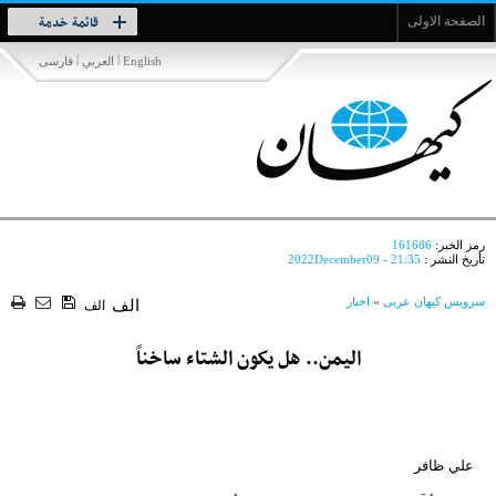
Toggle
قائمة خدمة
الصفحة الاولى
navigation
|
|
English
العربي
فارسی
رمز الخبر:
161686
تأريخ النشر :
2022December09 - 21:35
سرویس کیهان عربی
»
اخبار
الف
الف
اليمن.. هل يكون الشتاء ساخناً
علي ظافر