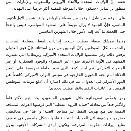
نعتقد أنَّ الولايات المتحدة والاتحاد الأوروبي والسعودية والإمارات - من
منظور براغماتي - ستكون خلال المرحلة المقبلة أكثر حرصاً على التهدئة.
على الرغم من تبادل الوفود بين صنعاء والرياض نهاية تشرين الأول/أكتوبر
الماضي، فإنَّ الجمود لا يزال مهيمناً على المشهد السياسي، فليس واضحاً
حتى اللحظة ما آلت إليه الأمور خلال الشهرين الماضيين.
وفيما تتمسَّك صنعاء بمطلب تسخير إيرادات النفط لمصلحة المرتبات
والخدمات لكلّ الموظفين وكلّ اليمنيين من دون استثناء، فإنَّ قوى العدوان
ترفض ذلك، وفي مقدمتها الولايات المتحدة الأميركية وبريطانيا التي تصدرت
المشهد في الآونة الأخيرة، سواء عبر السفراء والوفود العسكرية أو عبر
المبعوث الأميركي تيم ليندر كينغ، الذي قدم إحاطة تحريضية على اليمن
الثلاثاء أمام لجنة الشؤون الخارجية في مجلس النواب الأميركي، كاشفاً عن
الدور الأميركي في العدوان، بما في ذلك اعتباره أن "دفع مرتبات الموظفين
اليمنيين من عائدات النفط والغاز مطلب تعجيزي".
ومن يتفحَّص تصريحاتهم خلال الشهرين الماضيين، يجد أنهم الأكثر قلقاً
والأكثر حنقاً من معادلة "حماية الثروة النفطية" التي فرضتها القوات المسلحة
اليمنية بعد منع تهريب النفط عبر ميناءي "الضبة" و" قنا" في محافظتي
حضرموت وشبوة، لأن العمليات أثبتت فاعليتها بشكل ملموس في تجفيف
منابع إيرادات حكومة المرتزقة، وتكبيل أيادي الشركات الأجنبية ودول