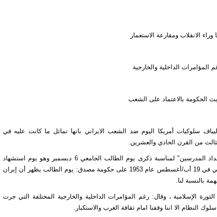
راء الانقلاب ومقارعة الاستعمار
م المؤامرات الداخلية والخارجية
يث الحكومة بالاعتماد على الشعب
باف سلوكيات أمريكا اليوم ضد الشعب الايراني بانها تماثل ما كانت عليه في
ثالث من القرن الحادي والعشرين.
وقال قاليباف ، في حديثه امس الثلاثاء ، في تجمع لطلبة جامعة "اعداد المدرسين" لمناسبة ذكرى يوم الطالب الجامعي 6 ديسمبر وهو يوم استشهاد
طلبة جامعيين من جامعة طهران، بعد أشهر قليلة من الانقلاب الأمريكي في 19 أب/أغسطس عام 1953 على حكومة مصدق: يوم الطالب يظهر أن إيران
مة بالنسبة لنا.
ثورة الإسلامية ، وقال: رغم المؤامرات الداخلية والخارجية المختلفة التي جرت
وك النظام الا اننا وقفنا امام ثقافة الغرب والاستكبار.