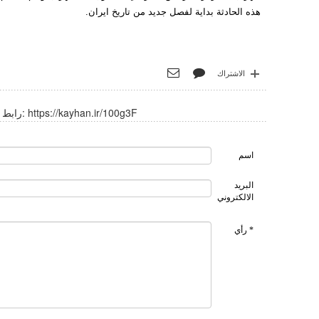
هذه الحادثة بداية لفصل جديد من تاريخ ايران.
الاشتراك
https://kayhan.ir/100g3F
رابط قصير:
اسم
البريد
الالكتروني
* رأي