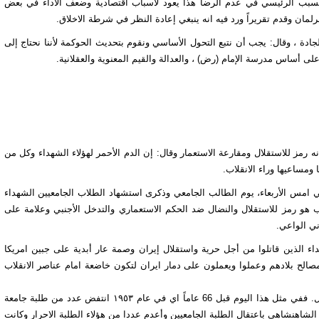
ن السبب الرئيسي في عدم الرضا هذا يعود لأسباب اقتصادية وضعف الاداء في بعض
لمان وقدم تقريراً ورد فيه انه ينبغي إعادة النظر في شرطة الاخلاق.
ة ، وقال: يجب أن نتبع التحول الأساسي ونقوم بتحديث الحوكمة لأننا نحتاج إلى
لى أساس مدرسة الإمام (رض) ، والعدالة والقيم المعنوية والعقلانية.
ز للاستقلال ومقارعة الاستعمار وقال: إن الدم الأحمر لهؤلاء الشهداء وكل من
ومساعيها وراء الانقلاب.
ي امس الأربعاء، يوم الطالب الجامعي وذكرى استشهاد الطلاب الجامعيين الشهداء
و رمز للاستقلال والنضال ضد الحكم الاستعماري والتدخل الأجنبي وعلامة على
ني الواعي.
ء الذين قاتلوا من أجل حرية واستقلال إيران وصمة عار أبدية على جبين امريكا
صالح بلادهم وعملوا ويعملون على دمار ايران لتكون خاضعة امام عناصر الانقلاب
يذكر ان يوم الطالب الجامعي هو في السابع من ديسمبر كانون الاول. ففي مثل هذا اليوم قبل 66 عاماً اي في عام ۱۹٥۳ انتفض عدد من طلبة جامعة
شاهنشاهي باعتقال الطلبة الجامعيين وأعدم عددا من هؤلاء الطلبة الاحرار وكانت