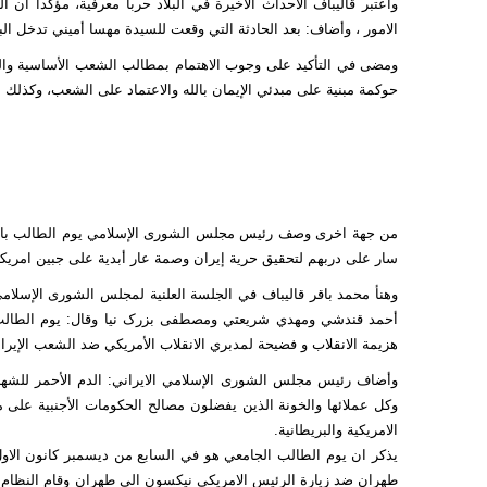
واعتبر قاليباف الأحداث الأخيرة في البلاد حربا معرفية، مؤكدا أ
الامور ، وأضاف: بعد الحادثة التي وقعت للسيدة مهسا أميني تدخل البر
ومضى في التأكيد على وجوب الاهتمام بمطالب الشعب الأساسية والجاد
حوكمة مبنية على مبدئي الإيمان بالله والاعتماد على الشعب، وكذلك ع
من جهة اخرى وصف رئيس مجلس الشورى الإسلامي يوم الطالب بانه رم
سار على دربهم لتحقيق حرية إيران وصمة عار أبدية على جبين امريكا 
وهنأ محمد باقر قاليباف في الجلسة العلنية لمجلس الشورى الإسلام
أحمد قندشي ومهدي شريعتي ومصطفى بزرک نيا وقال: يوم الطالب ه
هزيمة الانقلاب و فضيحة لمدبري الانقلاب الأمريكي ضد الشعب الإيرا
وأضاف رئيس مجلس الشورى الإسلامي الايراني: الدم الأحمر للشهدا
وكل عملائها والخونة الذين يفضلون مصالح الحكومات الأجنبية على م
الامريكية والبريطانية.
طهران ضد زيارة الرئيس الامريكي نيكسون الى طهران وقام النظام ال