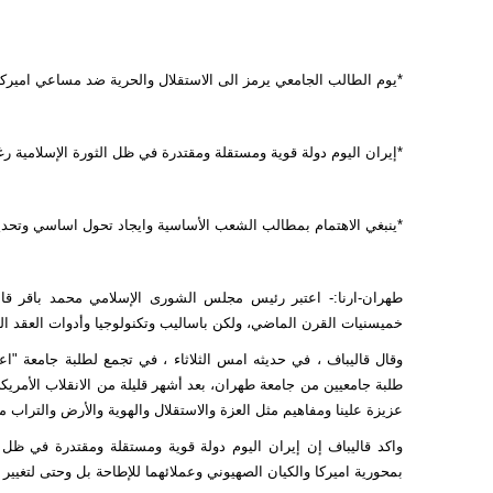
*يوم الطالب الجامعي يرمز الى الاستقلال والحرية ضد مساعي اميركا و
*إيران اليوم دولة قوية ومستقلة ومقتدرة في ظل الثورة الإسلامية رغ
*ينبغي الاهتمام بمطالب الشعب الأساسية وايجاد تحول اساسي وتحد
طهران-ارنا:- اعتبر رئيس مجلس الشورى الإسلامي محمد باقر قالي
خميسنيات القرن الماضي، ولكن باساليب وتكنولوجيا وأدوات العقد ال
عزيزة علينا ومفاهيم مثل العزة والاستقلال والهوية والأرض والتراب مه
واكد قاليباف إن إيران اليوم دولة قوية ومستقلة ومقتدرة في ظل ال
بمحورية اميركا والكيان الصهيوني وعملائهما للإطاحة بل وحتى لتغيير سل