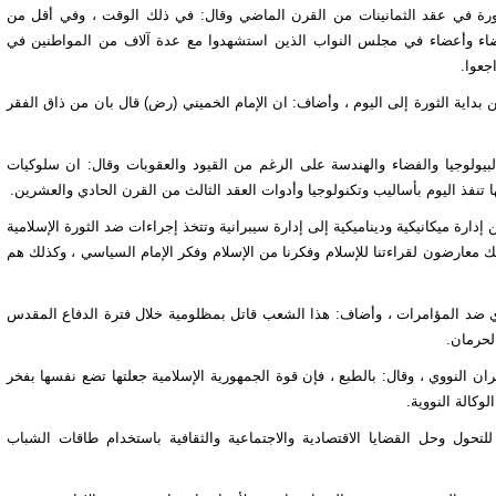
ورة في عقد الثمانينات من القرن الماضي وقال: في ذلك الوقت ، وفي أقل من
ضاء وأعضاء في مجلس النواب الذين استشهدوا مع عدة آلاف من المواطنين في
جعوا.
 بداية الثورة إلى اليوم ، وأضاف: ان الإمام الخميني (رض) قال بان من ذاق الفقر
البيولوجيا والفضاء والهندسة على الرغم من القيود والعقوبات وقال: ان سلوكيات
 تنفذ اليوم بأساليب وتكنولوجيا وأدوات العقد الثالث من القرن الحادي والعشرين.
ارة ميكانيكية وديناميكية إلى إدارة سيبرانية وتتخذ إجراءات ضد الثورة الإسلامية
ذلك معارضون لقراءتنا للإسلام وفكرنا من الإسلام وفكر الإمام السياسي ، وكذلك هم
وي ضد المؤامرات ، وأضاف: هذا الشعب قاتل بمظلومية خلال فترة الدفاع المقدس
ران النووي ، وقال: بالطبع ، فإن قوة الجمهورية الإسلامية جعلتها تضع نفسها بفخر
وكالة النووية.
حول وحل القضايا الاقتصادية والاجتماعية والثقافية باستخدام طاقات الشباب