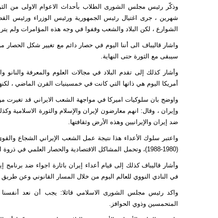
وذكّر رئيس مجلس الشورى الطلاب بأحداث الاعوام الاولى من الث
شهرين ، جرى اغتيال رئيس الجمهورية ورئيس الوزراء ورئيس الق
الشوارع ، لكن البلاد والشعب وقفوا في وجه هذه المؤامرات ولم يترا
واشار قاليباف الى أننا اليوم في حصار دائم مع تغيير شكل الحصار من
سيبقى مع الثورة حتى النهاية.
وأشار كذلك إلى تقدم البلاد في مجالات العلوم والمعرفة والنانو و
أمريكا اليوم هي ذاتها التي كانت في خمسينيات القرن الماضي ، لكنها
واوضح بان سلوكيات اميركا في مواجهة الشعب الايراني قد تغيرت من إد
وإيران ، وقال: انهم معارضون لإيران والإسلام والثورة الاسلامية وك
ضد إيران والإيرانيين وهذه الأرض وثقافتها.
واعتبر سلوك الأعداء هذا نتيجة عمل الشعب الإيراني الشجاع والق
(1980-1988)، وتحمل المشاكل الاقتصادية والحصار العلمي في ذروة الحرمان.
وأشار قاليباف كذلك إلى قيام أعداء إيران باثارة اجواء ضد برنامج إي
في النادي النووي للعالم اليوم من خلال المسار القانوني وعن طريق ال
واكد رئيس مجلس الشورى الاسلامي قائلا: يجب أن نعد أنفسنا للت
المتحمسين وذوي الحوافز.