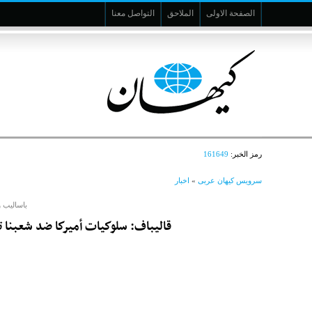
الصفحة الاولى
الملاحق
التواصل معنا
رمز الخبر:
161649
سرویس کیهان عربی
»
اخبار
باساليب و
قاليباف: سلوكيات أميركا ضد شعبنا 