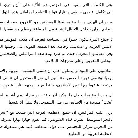
وفي الكلمات التي القيت في المؤتمر، تم التأكيد على "أن يقترن ا
إلى تكامل إقليمي حقيقي وإظهار فوائد التطبيع لمواطني هذه الدول".
ويبدو ان الهدف من المؤتمر وفقا للمتحدثين هو "الخروج بتوصيات سيا
التعليم.. وان تتفاعل الأجيال الشابة في المنطقة، وتتعلم من بعضها ا
لا يحتاج المرء ليكون خبيرا في السياسة ليعرف ان هدف المؤتمر هو
الامتين العربية والاسلامية، وخاصة بعد الصفعة القوية التي وجهتها
وفي مقدمتها المغرب، حيث تم طرد ومقاطعة المراسلين والصحفيين ا
الوطني المغربي، وعلى مدرجات الملاعب.
القائمون على المؤتمر يعملون على ان تنسى الشعوب العربيه والا
يوميا، وتنسى تهويد القدس، متناسين ان من المستحيل ان تنسى ال
مرتبطة عضويا مع الدين الاسلامي، والتطبيع من وجهة نظر الشعوب ه
ان هذه المؤتمرات جل ما يمكن ان تحققه هو شراء ذمم أشباه النخب
"نخب" منبوذة من الاساس من قبل الشعوب، ولا تمثل الا نفسها.
يرى اغلب المراقبين، ان جميع الانظمة العربية التي طبعت مع "اسرا
بالبحر المتوسط، لضرب قناة السويس، كما تقوم جهارا نهارا بسرقة مي
من البحرين مركزا للتجسس على دول المنطقة، فيما هي مشغولة في ن
الانظمة العربية من التطبيع.