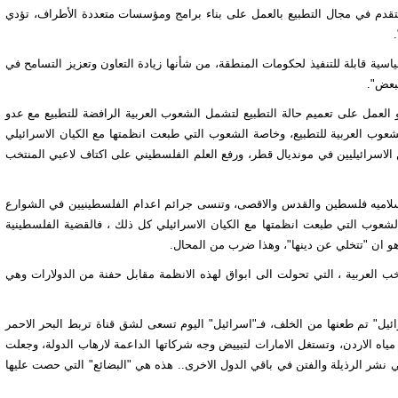
لتقدم في مجال التطبيع بالعمل على بناء برامج ومؤسسات متعددة الأطراف، تؤدي
سية قابلة للتنفيذ لحكومات المنطقة، من شأنها زيادة التعاون وتعزيز التسامح في
لبعض".
 العمل على تعميم حالة التطبيع لتشمل الشعوب العربية الرافضة للتطبيع مع عدو
 الشعوب العربية للتطبيع، وخاصة الشعوب التي طبعت انظمتها مع الكيان الاسرائيلي
لاسرائيليين في مونديال قطر، ورفع العلم الفلسطيني على اكتاف لاعبي المنتخب
سلاميه فلسطين والقدس والاقصى، وتنسى جرائم اعدام الفلسطينيين في الشوارع
شعوب التي طبعت انظمتها مع الكيان الاسرائيلي كل ذلك ، فالقضية الفلسطينية
و ان "تتخلي عن دينها"، وهذا ضرب من المحال.
 العربية ، التي تحولت الى ابواق لهذه الانظمة مقابل حفنة من الدولارات وهي
ئيل" تم طعنها من الخلف، فـ"اسرائيل" اليوم تسعى لشق قناة تربط البحر الاحمر
اه الاردن، وتستغل الامارات لتبييض وجه شركاتها الداعمة لارهاب الدولة، وجعلت
شر الرذيلة والفتن في باقي الدول الاخرى.. هذه هي "البضائع" التي حصت عليها