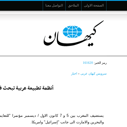
الصفحة الاولى
الملاحق
التواصل معنا
رمز الخبر:
161620
سرویس کیهان عربی
»
اخبار
أنظمة تطبيعة عربية تبحث ف
يستضيف المغرب بين 5 و 7 كانون الاول / ديسمب
والبحرين والامارت الى جانب "إسرائيل" وامريكا.