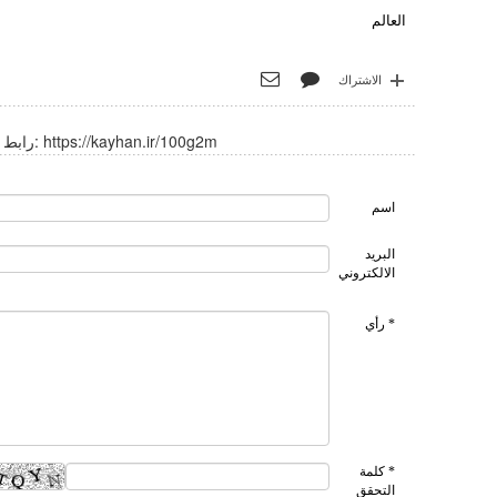
العالم
الاشتراك
https://kayhan.ir/100g2m
رابط قصير:
اسم
البريد
الالكتروني
* رأي
* كلمة
التحقق