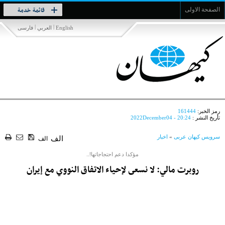
Toggle
قائمة خدمة
الصفحة الاولى
navigation
|
|
English
العربي
فارسی
رمز الخبر:
161444
تأريخ النشر :
2022December04 - 20:24
سرویس کیهان عربی
»
اخبار
الف
الف
مؤكدا دعم احتجاجاتها!..
روبرت مالي: لا نسعى لإحياء الاتفاق النووي مع إيران