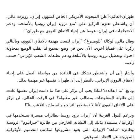
طهران-العالم:-أعلن المبعوث الأمريكي الخاص لشؤون إيران، روبرت مالي،
أن واشنطن تعتزم التركيز على "منع تزويد إيران روسيا بالأسلحة، ودعم
الاحتجاجات في إيران، عوضا عن إحياء الاتفاق النووي مع طهران"!
وقال مالي، لوكالة "بلومبيرغ": "إيران ليست مهتمة بالاتفاق النووي، وبالتالي
ركزنا على قضايا أخرى. الآن نحن في وضع يسمح لنا بقلب الوضع بمحاولة
احتواء وتعطيل تزويد روسيا بالأسلحة ودعم تطلعات الشعب الإيراني" حسب
زعمه.
وأشار إلى أن واشنطن تشكك في الفائدة من مواصلة العمل على
إحياء
الاتفاق النووي
الإيراني، بالنظر إلى أن طهران نفسها غير مهتمة بذلك.
وتابع: "ما الفائدة؟ لماذا يجب أن نركز على هذا ما دامت إيران نفسها عادت
إلى طاولة المفاوضات بمطالب غير مقبولة؟ في الوقت الحالي، لن نركز
على الاتفاق النووي لأننا لا نستطيع التراجع والسماح بالتلاعب بنا"!
وتزعم الدول الغربية أن "إيران تزود روسيا بطائرات مسيرة تستخدمها في
أوكرانيا"، مستندة بذلك إلى التشابه الخارجي بين طائرة "جيرانيوم" الروسية
وطائرة "شاهد" الإيرانية التي يعود مشروعها لمكاتب التصميم الأوكرانية
الموروثة عن الاتحاد السوفيتي.