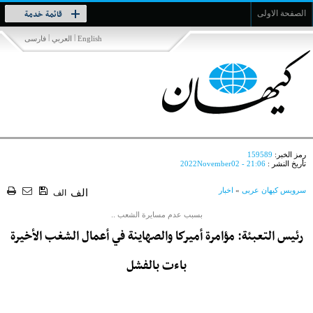
Toggle
قائمة خدمة
الصفحة الاولى
navigation
|
|
English
العربي
فارسی
رمز الخبر:
159589
تأريخ النشر :
2022November02 - 21:06
سرویس کیهان عربی
»
اخبار
الف
الف
بسبب عدم مسايرة الشعب ..
رئيس التعبئة: مؤامرة أميركا والصهاينة في أعمال الشغب الأخيرة
باءت بالفشل