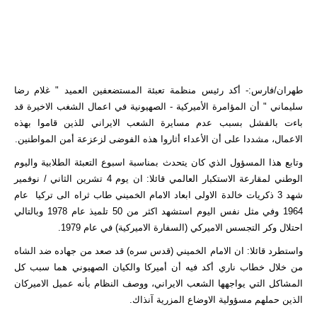
طهران/فارس:- أكد رئيس منظمة تعبئة المستضعفين العميد " غلام رضا
سليماني " أن المؤامرة الأميركية - الصهيونية في اعمال الشغب الاخيرة قد
باءت بالفشل بسبب عدم مسايرة الشعب الايراني للذين قاموا بهذه
الاعمال، مشددا على أن الأعداء أثاروا هذه الفوضى لزعزعة أمن المواطنين.
وتابع هذا المسؤول الذي كان يتحدث بمناسبة اسبوع التعبئة الطلابية واليوم
الوطني لمقارعة الاستكبار العالمي قائلا: ان يوم 4 تشرين الثاني / نوفمير
شهد 3 ذكريات خالدة الاولى ابعاد الامام الخميني طاب ثراه الى تركيا عام
1964 وفي مثل نفس اليوم استشهد اكثر من 50 تلميذ عام 1978 وبالتالي
احتلال وكر التجسس الاميركي (السفارة الاميركية) في عام 1979.
واستطرد قائلا: ان الامام الخميني (قدس سره) قد صعد من جهاده ضد الشاه
من خلال خطاب ناري أكد فيه أن أميركا والكيان الصهيوني هما سبب كل
المشاكل التي يواجهها الشعب الايراني، ووصف النظام بأنه عميل الاميركان
الذين حملهم مسؤولية الاوضاع المزرية آنذاك.