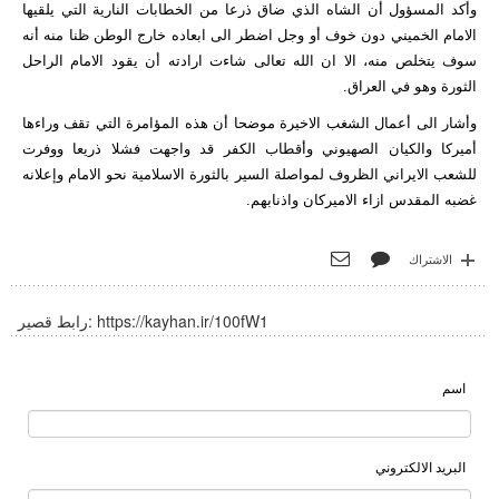
وأكد المسؤول أن الشاه الذي ضاق ذرعا من الخطابات النارية التي يلقيها
الامام الخميني دون خوف أو وجل اضطر الى ابعاده خارج الوطن ظنا منه أنه
سوف يتخلص منه، الا ان الله تعالى شاءت ارادته أن يقود الامام الراحل
الثورة وهو في العراق.
وأشار الى أعمال الشغب الاخيرة موضحا أن هذه المؤامرة التي تقف وراءها
أميركا والكيان الصهيوني وأقطاب الكفر قد واجهت فشلا ذريعا ووفرت
للشعب الايراني الظروف لمواصلة السير بالثورة الاسلامية نحو الامام وإعلانه
غضبه المقدس ازاء الاميركان واذنابهم.
الاشتراك
https://kayhan.ir/100fW1
رابط قصير:
اسم
البريد الالكتروني