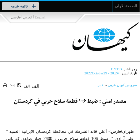
Toggle
قائمة خدمة
الصفحة الاولى
navigation
|
|
English
العربي
فارسی
رمز الخبر:
159313
تأريخ النشر :
2022October29 - 20:24
سرویس کیهان عربی
»
اخبار
الف
الف
مصدر امني : ضبط ۱۰۶ قطعة سلاح حربي في کردستان
طهران/فارس:- أعلن قائد الشرطة في محافظة كردستان الايرانية العميد "
علي آزادي "، ضبط 106 قطعة سلاح حربي و 2400 جهاز صاعق كهربائي