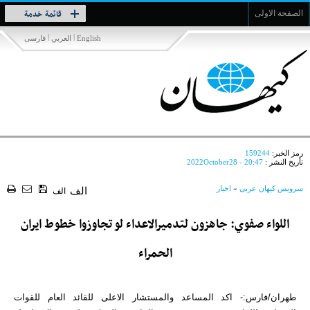
Toggle
قائمة خدمة
الصفحة الاولى
navigation
|
|
English
العربي
فارسی
رمز الخبر:
159244
تأريخ النشر :
2022October28 - 20:47
سرویس کیهان عربی
»
اخبار
الف
الف
اللواء صفوي: جاهزون لتدميرالاعداء لو تجاوزوا خطوط ايران
الحمراء
طهران/فارس:- اكد المساعد والمستشار الاعلى للقائد العام للقوات