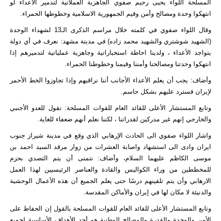
المسلحة اللواء يحيى رحيم صفوي الجاهزية العملاتية لتدمير الاعداء لو
انتهكوا وحدة ومصالح وأمن وقيم الجمهورية الاسلامية وخطوطها الحمراء.
وقال اللواء صفوي في كلمته خلال مراسم الذكرى الـ13 لشهداء الوحدة
(الشهيد شوشتري والشهيد محمد زاده) في مدينة مشهد: نعرف في أي دولة
يتواجد الأعداء ، ولدينا احاطة استخباراتية وجاهزية عملياتية لتدميرهم إذا
انتهكوا وحدتنا ومصالحنا وأمننا وقيمنا وخطوطنا الحمراء.
وأضاف: يجب أن يعلم الأعداء الأجانب أننا نراقبهم وإذا تجاوزوا الخط الأحمر
لإيران فسترد عليهم بشكل حاسم.
وتابع المستشار الأعلى للقائد العام للقوات المسلحة: نقول للعدو الأجنبي
والخارجي إنهم غير مدركين لقدراتنا ، لكننا نعلم أنهم ضعفاء للغاية.
واشار اللواء صفوي الى الحادث الإرهابي الذي وقع في مدينة شيراز جنوب
ايران وادى الى استشهاد واصابة العشرات من زوار مرقد السيد احمد بن
موسى الكاظم عليهما السلام، وأضاف: نتمنى أن يتم التصدي بحزم
للمخططين من وراء الكواليس والقادة والعناصر الرئيسيين لهذا العمل
الارهابي وأن يتم تلقينهم درسًا حتى يعلم الجميع أن هذه الأعمال الوحشية
والدنيئة لا مكان لها في إيران والأماكن المقدسة.
وتابع المستشار الأعلى للقائد العام للقوات المسلحة بالقول إن الحفاظ على
الأمن والوحدة والقدرة والمصالح الوطنية هو أحد الأهداف الأساسية لجميع