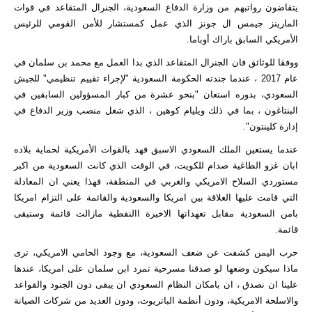
يتقاضون رواتبهم من وزارة الدفاع السعودية، الجنرال المتقاعد في قوات
المارينز جيمس ال جونز الذي عمل كمستشار للأمن القومي للرئيس
الأمريكي السابق باراك أوباما.
ووفقا للوثائق فان الجنرال المتقاعد الذي بدا العمل مع محمد بن سلمان في
عام 2017 ، عندما جندته الحكومة السعودية "لإجراء تقييم تنظيمي" للجيش
السعودي، بدوره استعان "بنحو عشرة من كبار المسؤولين السابقين في
البنتاغون ، بما في ذلك ويليام كوهين ، الذي شغل منصب وزير الدفاع في
إدارة كلينتون".
عندما يستعين الملك السعودي الاسبق فهد بالقوات الأمريكية لحماية بلاده
ابان غزو الطاغية صدام للكويت، في الوقت الذي كانت السعودية من اكبر
مستوردي السلاح الامريكي والغربي في المنطقة، فهذا يعني ان المعادلة
التي قامت عليها العلاقة بين امريكا والسعودية والقائمة على التزام امريكا
بامن السعودية مقابل تعهداتها الاخيرة االنفطية مازالت قائمة وستبقى
قائمة.
حرب اليمن كشفت عن ضعف السعودية، مع وجود الحامي الامريكي، ترى
ماذا سيكون وضعها لو صدقنا مسرحية تمرد ابن سلمان على امريكا، عندها
علينا ان نصدق ، ان بامكان النظام السعودي ان يبقى دون الجنود والقواعد
والاسلحة الامريكية، ودون أنظمة الباتريوت، ودون العديد من شركات الصيانة