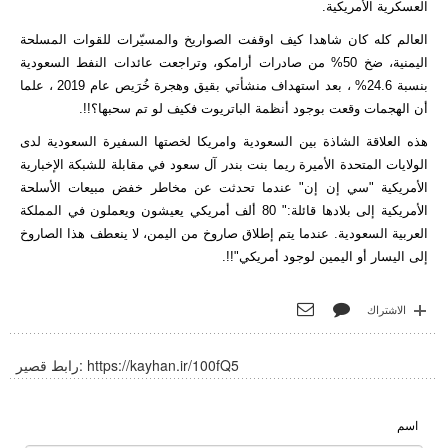
العسكرية الأمريكية.
العالم كله كان شاهدا كيف اوقفت الصواريخ والمسيّرات للقوات المسلحة
اليمنية، ضخ 50% من صادرات أرامكو، وتراجعت عائدات النفط السعودية
بنسبة 24.6% ، بعد استهداف منشأتي بقيق وهجرة خُرَيص عام 2019 ، علما
أن الهجمات وقعت بوجود أنظمة الباتريوت فكيف لو تم سحبها؟!!.
هذه العلاقة الشاذة بين السعودية وامريكا لخصتها السفيرة السعودية لدى
الولايات المتحدة الأميرة ريما بنت بندر آل سعود في مقابلة للشبكة الإخبارية
الأمريكية "سي إن إن" عندما تحدثت عن مخاطر خفض مبيعات الأسلحة
الأمريكية إلى بلادها قائلة:" 80 ألف أمريكي يعيشون ويعملون في المملكة
العربية السعودية. عندما يتم إطلاق صاروخ من اليمن، لا ينعطف هذا الصاروخ
إلى اليسار أو اليمين لوجود أمريكي"!!.
الاشتراك
https://kayhan.ir/100fQ5
رابط قصير:
اسم