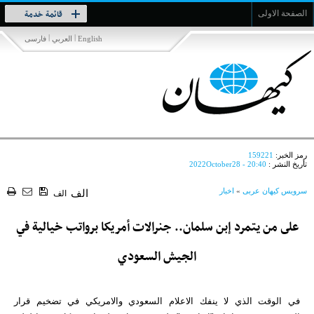
Toggle
قائمة خدمة
الصفحة الاولى
navigation
|
|
English
العربي
فارسی
رمز الخبر:
159221
تأريخ النشر :
2022October28 - 20:40
سرویس کیهان عربی
»
اخبار
الف
الف
على من يتمرد إبن سلمان.. جنرالات أمريكا برواتب خيالية في
الجيش السعودي
في الوقت الذي لا ينفك الاعلام السعودي والامريكي في تضخيم قرار