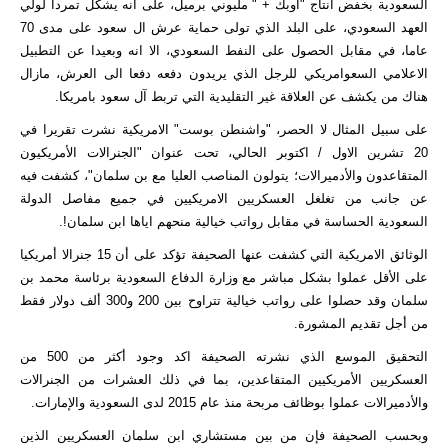
السعودية بخفض انتاج "اوبك + " مليوني برميل، على انه يشكل تمردا لولي
العهد السعودي، على البلد الذي تولى حماية عرش ال سعود على مدى 70
عاما، في مقابل الحصول على النفط السعودي، الا انه وبعيدا عن التطبيل
الاعلامي السعوامريكي للرجل الذي يريدون دفعه دفعا الى العرش، مازال
هناك من يكشف عن العلاقة غير التقليدية التي تربط آل سعود بامريكا.
على سبيل المثال لا الحصر، "واشنطن بوست" الامريكية نشرت تقريرا في
20 تشرين الاول / اكتوبر الحالي، تحت عنوان "الجنرالات الأمريكيون
المتقاعدون والأدميرالات؛ يتولون المناصب العليا مع بن سلمان"، كشفت فيه
عن جانب من تغلغل العسكريين الامريكيين في جميع مفاصل الدولة
السعودية الحساسة في مقابل رواتب خيالية منحهم اياها ابن سلمان!.
الوثائق الامريكية التي كشفت عنها الصحيفة تؤكد على أن 15 جنرالا أمريكيا
على الأقل عملوا بشكل مباشر مع وزارة الدفاع السعودية برئاسة محمد بن
سلمان وقد حصلوا على رواتب خيالية تتراوح بين 200 و300 ألف دولار فقط
من أجل تقديم المشورة.
التحقيق الموسع الذي نشرته الصحيفة اكد وجود أكثر من 500 من
العسكريين الأمريكيين المتقاعدين، بما في ذلك العشرات من الجنرالات
والأدميرالات عملوا بوظائف مربحة منذ عام 2015 لدى السعودية والإمارات.
وبحسب الصحيفة فإن من بين مستشاري ابن سلمان العسكريين الذين