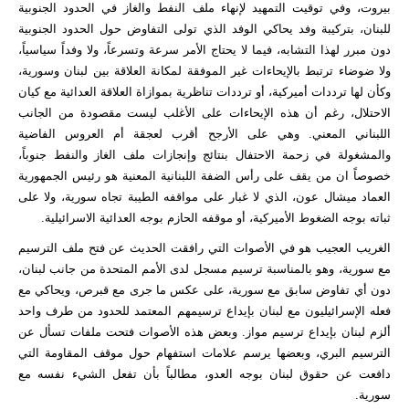
بيروت، وفي توقيت التمهيد لإنهاء ملف النفط والغاز في الحدود الجنوبية
للبنان، بتركيبة وفد يحاكي الوفد الذي تولى التفاوض حول الحدود الجنوبية
دون مبرر لهذا التشابه، فيما لا يحتاج الأمر سرعة وتسرعاً، ولا وفداً سياسياً،
ولا ضوضاء ترتبط بالإيحاءات غير الموفقة لمكانة العلاقة بين لبنان وسورية،
وكأن لها ترددات أميركية، أو ترددات تناظرية بموازاة العلاقة العدائية مع كيان
الاحتلال، رغم أن هذه الإيحاءات على الأغلب ليست مقصودة من الجانب
اللبناني المعني. وهي على الأرجح أقرب لعجقة أم العروس الفاضية
والمشغولة في زحمة الاحتفال بنتائج وإنجازات ملف الغاز والنفط جنوباً،
خصوصاً ان من يقف على رأس الضفة اللبنانية المعنية هو رئيس الجمهورية
العماد ميشال عون، الذي لا غبار على مواقفه الطيبة تجاه سورية، ولا على
ثباته بوجه الضغوط الأميركية، أو موقفه الحازم بوجه العدائية الاسرائيلية.
الغريب العجيب هو في الأصوات التي رافقت الحديث عن فتح ملف الترسيم
مع سورية، وهو بالمناسبة ترسيم مسجل لدى الأمم المتحدة من جانب لبنان،
دون أي تفاوض سابق مع سورية، على عكس ما جرى مع قبرص، ويحاكي مع
فعله الإسرائيليون مع لبنان بإيداع ترسيمهم المعتمد للحدود من طرف واحد
ألزم لبنان بإيداع ترسيم مواز. وبعض هذه الأصوات فتحت ملفات تسأل عن
الترسيم البري، وبعضها يرسم علامات استفهام حول موقف المقاومة التي
دافعت عن حقوق لبنان بوجه العدو، مطالباً بأن تفعل الشيء نفسه مع
سورية.