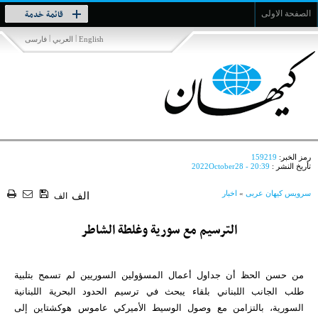
Toggle
قائمة خدمة
الصفحة الاولى
navigation
|
|
English
العربي
فارسی
رمز الخبر:
159219
تأريخ النشر :
2022October28 - 20:39
سرویس کیهان عربی
»
اخبار
الف
الف
الترسيم مع سورية وغلطة الشاطر
من حسن الحظ أن جداول أعمال المسؤولين السوريين لم تسمح بتلبية
طلب الجانب اللبناني بلقاء يبحث في ترسيم الحدود البحرية اللبنانية
السورية، بالتزامن مع وصول الوسيط الأميركي عاموس هوكشتاين إلى