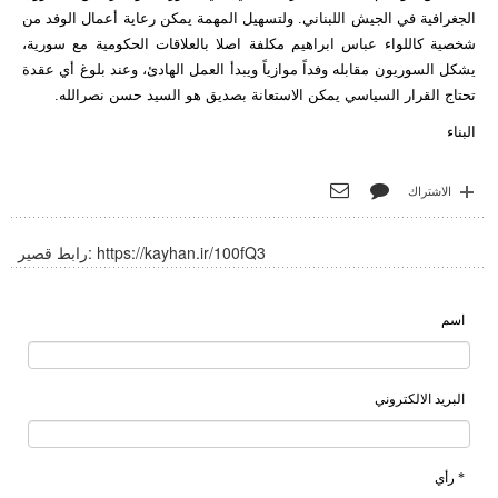
الجغرافية في الجيش اللبناني. ولتسهيل المهمة يمكن رعاية أعمال الوفد من
شخصية كاللواء عباس ابراهيم مكلفة اصلا بالعلاقات الحكومية مع سورية،
يشكل السوريون مقابله وفداً موازياً ويبدأ العمل الهادئ، وعند بلوغ أي عقدة
تحتاج القرار السياسي يمكن الاستعانة بصديق هو السيد حسن نصرالله.
البناء
الاشتراك
https://kayhan.ir/100fQ3
رابط قصير:
اسم
البريد الالكتروني
* رأي