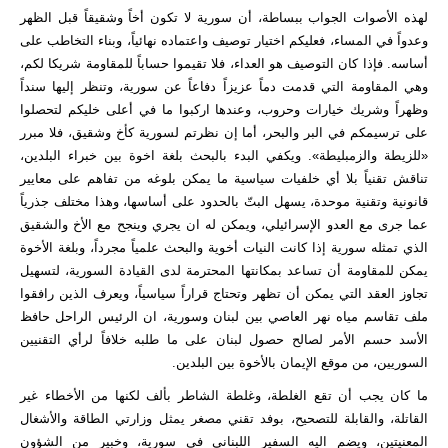
لهذه الأصوات الجواب ببساطة، أن سورية لا تكون أخاً وشقيقاً قبل الظهر
وعدواً في المساء، فعليكم اختيار توصيف واعتماده نهائياً، وبناء التخاطب على
أساسه. فإذا كان التوصيف هو العداء، فلا تقيموا حساباً للمقاومة شريكا لكم،
وهي المقاومة التي قدمت دماً عزيزاً دفاعاً عن سورية، وتنظر إليها سنداً
وظهراً وشريك خيارات وحروب، وعندها اركبوا ما في أعلى خليكم لتحصلوا
على ترسيمكم في البر والبحر، أما إن نظرتم لسورية كأخ وشقيق، فلا مبرر
«للزيطة والزمبليطة». ويكفي البدء بالبحث بلغة اخوة بين خبراء البلدين،
تناقش تقنياً بلا أي خلفيات سياسية ما يمكن بلوغه من تفاهم على معايير
قانونية وتقنية موحدة، يسهل البتّ بالحدود على أساسها، وهذا مختلف جذرياً
عما جرى مع العدو الإسرائيلي، ويمكن له ان يجري وينجح مع الأخ والشقيق
الذي تمثله سورية إذا كانت النيات أخوية والبحث علمياً مجرداً، وبلغة الأخوة
يمكن للمقاومة أن تساعد بمكانتها المحترمة لدى القيادة السورية، لتسهيل
تجاوز العقد التي يمكن أن تظهر وتحتاج قراراً سياسياً، ويعرف الذين رافقوا
ملف تقاسم مياه نهر العاصي بين لبنان وسورية، ان الرئيس الراحل حافظ
الأسد حسم الأمر لصالح حصول لبنان على ما طلبه خلافاً لرأي التقنيين
السوريين، من موقع الإيمان بالأخوة بين البلدين.
ما كان يجب أن تقع الغلطة، وغلطة الشاطر بألف لكنها من الأخطاء غير
القاتلة، والقابلة للتصحيح، بوفد تقني مصغر يمثل وزارتي الطاقة والأشغال
المعنيتين، ويضم اليه السفير اللبناني في سورية، وخبير من الشؤون