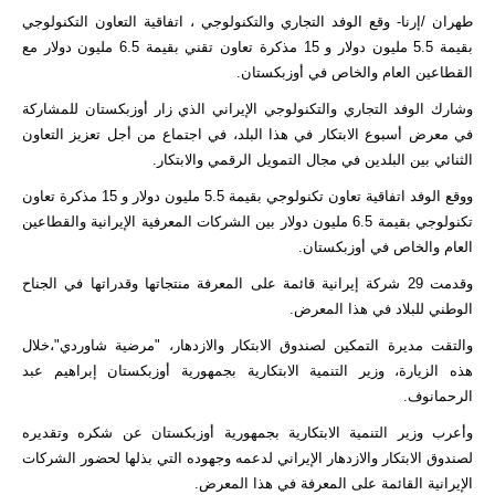
طهران /إرنا- وقع الوفد التجاري والتكنولوجي ، اتفاقية التعاون التكنولوجي
بقيمة 5.5 مليون دولار و 15 مذكرة تعاون تقني بقيمة 6.5 مليون دولار مع
القطاعين العام والخاص في أوزبكستان.
وشارك الوفد التجاري والتكنولوجي الإيراني الذي زار أوزبكستان للمشاركة
في معرض أسبوع الابتكار في هذا البلد، في اجتماع من أجل تعزيز التعاون
الثنائي بين البلدين في مجال التمويل الرقمي والابتكار.
ووقع الوفد اتفاقية تعاون تكنولوجي بقيمة 5.5 مليون دولار و 15 مذكرة تعاون
تكنولوجي بقيمة 6.5 مليون دولار بين الشركات المعرفية الإيرانية والقطاعين
العام والخاص في أوزبكستان.
وقدمت 29 شركة إيرانية قائمة على المعرفة منتجاتها وقدراتها في الجناح
الوطني للبلاد في هذا المعرض.
والتقت مديرة التمكين لصندوق الابتكار والازدهار، "مرضية شاوردي"،خلال
هذه الزيارة، وزير التنمية الابتكارية بجمهورية أوزبكستان إبراهيم عبد
الرحمانوف.
وأعرب وزير التنمية الابتكارية بجمهورية أوزبكستان عن شکره وتقديره
لصندوق الابتکار والازدهار الإيراني لدعمه وجهوده التي بذلها لحضور الشركات
الإيرانية القائمة على المعرفة في هذا المعرض.