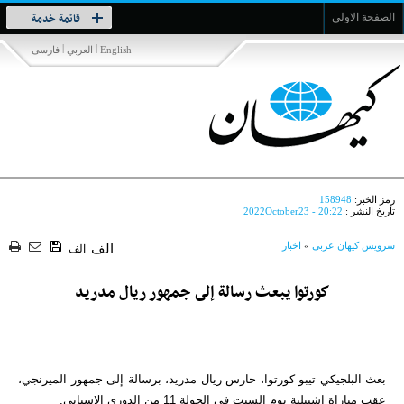
Toggle
قائمة خدمة
الصفحة الاولى
navigation
|
|
English
العربي
فارسی
رمز الخبر:
158948
تأريخ النشر :
2022October23 - 20:22
سرویس کیهان عربی
»
اخبار
الف
الف
كورتوا يبعث رسالة إلى جمهور ريال مدريد
بعث البلجيكي تيبو كورتوا، حارس ريال مدريد، برسالة إلى جمهور الميرنجي،
عقب مباراة إشبيلية يوم السبت في الجولة 11 من الدوري الإسباني.