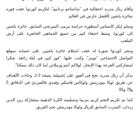
وأقام ريال مدريد احتفالية في "سانتياجو برنابيو"، لتكريم كورتوا عقب فوزه
بجائزة ياشين كأفضل حارس في العالم.
وسلم إيكر كاسياس أسطورة حراسة مرمى الميرنجي السابق، جائزة ياشين
إلى كورتوا، وسط احتفاء كبير من جميع الجماهير الحاضرة على أرض
الملعب.
ونشر كورتوا صورة له عقب استلام جائزة ياشين، على حسابه بموقع
التواصل الاجتماعي "تويتر"، وكتب عليها: "فوز كبير في ليلة رائعة. شكرا
لمشاركتي الفرحة بهذا الإنجاز. لولاكم أنتم وزملائي لما كان ذلك ممكنا".
يذكر أن ريال مدريد نجح في الفوز على إشبيلية بنتيجة 3-1، وجاءت الأهداف
عن طريق لوكا مودريتش ولوكاس فاسكيز وفيدي فالفيردي في الدقائق 5
و79 و81.
كما تم تكريم النجم كريم بنزيما وتسليمه الكرة الذهبية بمشاركة زين الدين
زيدان، المدرب السابق للريال ولوكا مودريتش نجم الفريق.