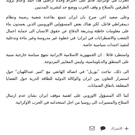
الحرب في اوكرانيا، قائم على احترام وحدة اراضي هذا البلد وعدم تزويد
الطرفين بالسلاح و وقف الحرب ووضع حد لتشريد المدنيين.
وعلى صعيد اخر، صرح بان ايران تتمتع بقاعدة شعبية رصينة ونظام
ديمقراطي فاعل، لكن هناك بعض المسؤولين الاوروبيين الذين يعمدون بناء
على معلومات خاطئة وبذريعة الدفاع عن حقوق الانسان الى حماية اعمال
الشغب والاضطرابات في ايران؛ في خطوة غير مدروسة وغير بناءة وتدخلية
لتنفيذ اجندات سياسية خاصة.
واستطرد قائلا : ان الجمهورية الاسلامية الايرانية تنتهج سياسة خارجية مبنية
على المنطق والدبلوماسية، وليس المعايير المزدوجة.
الى ذلك، تباحث "بوريل" في اتصاله الهاتفي مع "امير عبداللهيان" حول
استمرار التعاون بين ايران والوكالة الدولية للطاقة الذرية حول القضايا
المتعلقة باتفاق الضمانات.
كما اكد المسؤول الاوروبي على اهمية موقف ايران بشان عدم ارسال
السلاح والمسيرات الى روسيا من اجل استخدامه في الحرب الاوكرانية.
الاشتراك