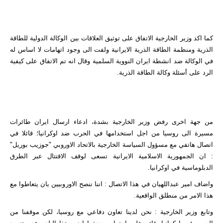
كما اكد وزير الخارجية الاتفاق على توثيق العلاقات بين الوكالة الدولية للطاقة
الذرية ومنظمة الطاقة الذرية الايرانية ولفت الى وجود اتهامات لا اساس له
في الوكالة ضد انشطة ايران النووية السلمية وقال انه تم الاتفاق على كيفية
الرد على أسئلة وكالة الطاقة الذرية.
من جهة اخرى رفض وزير الخارجية بشدة، ادعاء ارسال ايران طائرات
مسيرة الى روسيا من اجل استخدامها في الحرب ضد اوكرانيا؛ قائلا في
اتصال هاتفي مع مسؤول السياسة الخارجية بالاتحاد الاوروبي "جوزيب بوريل"
: ان الجمهورية الاسلامية الايرانية تسعى لوقف الاقتتال عبر الطرق
الدبلوماسية في اوكرانيا.
واضاف امير عبداللهيان في هذا الاتصال : اننا ننصح الاوروبيين بان يتعاطوا مع
هذا الامر من منطلق الواقعية.
وتابع وزير الخارجية : نحن لدينا تعاون دفاعي مع روسيا، لكن موقفنا من