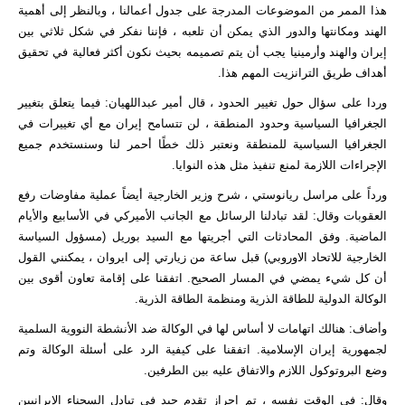
هذا الممر من الموضوعات المدرجة على جدول أعمالنا ، وبالنظر إلى أهمية
الهند ومكانتها والدور الذي يمكن أن تلعبه ، فإننا نفكر في شكل ثلاثي بين
إيران والهند وأرمينيا يجب أن يتم تصميمه بحيث نكون أكثر فعالية في تحقيق
أهداف طريق الترانزيت المهم هذا.
وردا على سؤال حول تغيير الحدود ، قال أمير عبداللهيان: فيما يتعلق بتغيير
الجغرافيا السياسية وحدود المنطقة ، لن تتسامح إيران مع أي تغييرات في
الجغرافيا السياسية للمنطقة ونعتبر ذلك خطًا أحمر لنا وسنستخدم جميع
الإجراءات اللازمة لمنع تنفيذ مثل هذه النوايا.
ورداً على مراسل ريانوستي ، شرح وزير الخارجية أيضاً عملية مفاوضات رفع
العقوبات وقال: لقد تبادلنا الرسائل مع الجانب الأميركي في الأسابيع والأيام
الماضية. وفق المحادثات التي أجريتها مع السيد بوريل (مسؤول السياسة
الخارجية للاتحاد الاوروبي) قبل ساعة من زيارتي إلى ايروان ، يمكنني القول
أن كل شيء يمضي في المسار الصحيح. اتفقنا على إقامة تعاون أقوى بين
الوكالة الدولية للطاقة الذرية ومنظمة الطاقة الذرية.
وأضاف: هنالك اتهامات لا أساس لها في الوكالة ضد الأنشطة النووية السلمية
لجمهورية إيران الإسلامية. اتفقنا على كيفية الرد على أسئلة الوكالة وتم
وضع البروتوكول اللازم والاتفاق عليه بين الطرفين.
وقال: في الوقت نفسه ، تم إحراز تقدم جيد في تبادل السجناء الإيرانيين