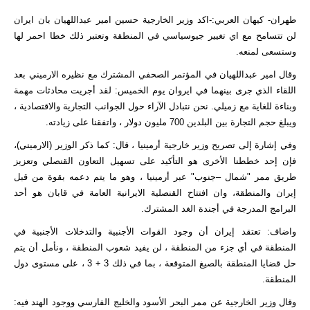
طهران- كيهان العربي:-اكد وزير الخارجية حسين امير عبداللهيان بان ايران
لن تتسامح مع اي تغيير جيوسياسي في المنطقة وتعتبر ذلك خطا احمر لها
وستسعى لمنعه.
وقال امير عبداللهيان في المؤتمر الصحفي المشترك مع نظيره الارميني بعد
اللقاء الذي جرى بينهما في ايروان يوم الخميس: لقد أجريت محادثات مهمة
وبناءة للغاية مع زميلي. نحن نتبادل الآراء حول الجوانب التجارية والاقتصادية ،
ويبلغ حجم التجارة بين البلدين 700 مليون دولار ، واتفقنا على زيادته.
وفي إشارة إلى تصريح وزير خارجية أرمينيا ، قال: كما ذكر الوزير (الارميني)،
فإن إحد خططنا الأخرى هو التأكيد على تسهيل التعاون القنصلي وتعزيز
طريق ممر "شمال –جنوب" عبر أرمينيا ، وهو ما يتم دعمه بقوة من قبل
إيران والمنطقة، وان افتتاح القنصلية الايرانية العامة في قابان هو أحد
البرامج المدرجة في أجندة الغد المشترك.
واضاف: تعتقد إيران أن وجود القوات الأجنبية والتدخلات الأجنبية في
المنطقة في أي جزء من المنطقة ، لن يفيد شعوب المنطقة ، ونأمل أن يتم
حل قضايا المنطقة بالصيغ المتوقعة ، بما في ذلك 3 + 3 ، على مستوى دول
المنطقة.
وقال وزير الخارجية عن ممر البحر الأسود والخليج الفارسي ووجود الهند فيه: