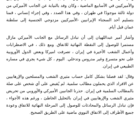
والأميركيين في الأسابيع الماضية ، وكان وفد بالنيابة عن الجانب الأميركي من
دولة ثالثة موجودًا في طهران ، وفي هذا الصدد ، وفي إجراء إنساني ، قمنا
بتسليم أحد السجناء الإيرانيين -الأميركيين مزدوجي الجنسية إلى سلطنة
عمان قبل أيام.
وأشار أمير عبداللهيان إلى أن تبادل الرسائل مع الجانب الأميركي مازال
مستمرا للوصول إلى النقطة النهائية للاتفاق. ومع ذلك ، في الاضطرابات
وأعمال الشغب الأخيرة في إيران ، تصرفت اميركا وبعض الدول الأوروبية
على نحو متسرع وغير مدروس وتدخلي. اليوم ، كل شيء يجري في مساره
الطبيعي في إيران.
وقال: لقد فصلنا بشكل كامل حساب مثيري الشغب والمسلحين والإرهابيين
عن الافراد الذي يحملون مطالب سلمية. لم يُقبض على أي شخص على صلة
بالمطالب السلمية في إيران. حذرنا الجانبين الأميركي والأوروبي من تحريض
مثيري الشغب والإرهابيين في إيران بالتحليل الخاطئ ، ورغم هذه الأجواء ،
فإن تبادل الرسائل والمحادثات للوصول إلى المرحلة النهائية للاتفاق وعودة
جميع الأطراف إلى الاتفاق النووي ماضية على الطريق الصحيح.