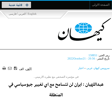
Toggle
قائمة خدمة
الصفحة الاولى
navigation
|
|
English
العربي
فارسی
رمز الخبر:
158851
تأريخ النشر :
2022October21 - 20:56
سرویس کیهان عربی
»
اخبار
الف
الف
في مؤتمره الصحفي مع نظيره الارميني..
عبداللهيان : ايران لن تتسامح مع اي تغيير جيوسياسي في
المنطقة