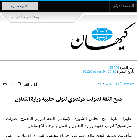
Toggle
قائمة خدمة
الصفحة الاولى
navigation
|
|
English
العربي
فارسی
رمز الخبر:
158776
تأريخ النشر :
2022October19 - 20:39
سرویس کیهان عربی
»
اخبار
الف
الف
منح الثقة لصولت مرتضوي لتولي حقيبة وزارة التعاون
طهران /ارنا- منح مجلس الشورى الإسلامي الثقة للوزير المقترح "صولت
مرتضوي" لتولي حقيبة وزارة التعاون والعمل والرخاء الاجتماعي.
وأجريت عملية البحث والدراسة في اجتماع مجلس الشورى الإسلامي امس