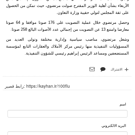
الأربعاء بشأن أهلية الوزير المقترح صولت مرتضوي، حيث تمكن من الحصول
على ثقة المجلس لتولي حقيبة وزارة التعاون.
وحصل مرتضوي خلال عملية التصويت على 176 صوتا موافقا و 64 صوتا
معارضا وامتنع 13 عن التصويت من إجمالي عدد الأصوات البالغ 258 صوتا.
وشغل مرتضوي، مناصب سياسية وإدارية مختلفة وتولى العديد من
المسؤوليات التنفيذية منها رئيس مركز الأملاك والعقارات التابع لمؤسسة
المستضعفين ومساعد الرئيس إبراهيم رئيسي للشؤون التنفيذية.
الاشتراك
https://kayhan.ir/100fIu
رابط قصير:
اسم
البريد الالكتروني