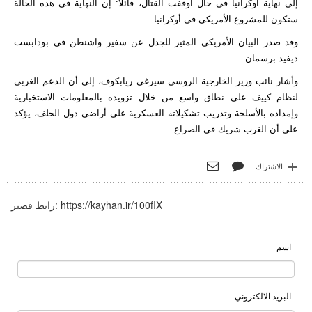
إلى نهاية أوكرانيا في حال أوقفت القتال، قائلا: إن النهاية في هذه الحالة
ستكون للمشروع الأمريكي في أوكرانيا.
وقد صدر البيان الأمريكي المثير للجدل عن سفير واشنطن في بودابست
ديفيد برسمان.
وأشار نائب وزير الخارجية الروسي سيرغي ريابكوف، إلى أن الدعم الغربي
لنظام كييف على نطاق واسع من خلال تزويده بالمعلومات الاستخبارية
وإمداده بالأسلحة وتدريب تشكيلاته العسكرية على أراضي دول الحلف، يؤكد
على أن الغرب شريك في الصراع.
الاشتراك
https://kayhan.ir/100fIX
رابط قصير:
اسم
البريد الالكتروني