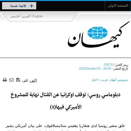
Toggle
قائمة خدمة
الصفحة الاولى
navigation
|
|
English
العربي
فارسی
رمز الخبر:
158753
تأريخ النشر :
2022October19 - 20:30
سرویس کیهان عربی
»
اخبار
الف
الف
دبلوماسي روسي: توقف اوكرانيا عن القتال نهاية للمشروع
الأميركي فيها(1)
علق سفير روسيا لدى هنغاريا يفغيني ستانيسلافوف، على بيان أمريكي يشير