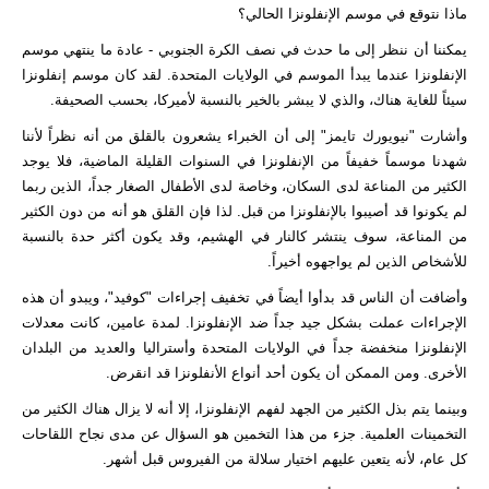
ماذا نتوقع في موسم الإنفلونزا الحالي؟
يمكننا أن ننظر إلى ما حدث في نصف الكرة الجنوبي - عادة ما ينتهي موسم
الإنفلونزا عندما يبدأ الموسم في الولايات المتحدة. لقد كان موسم إنفلونزا
سيئاً للغاية هناك، والذي لا يبشر بالخير بالنسبة لأميركا، بحسب الصحيفة.
وأشارت "نيويورك تايمز" إلى أن الخبراء يشعرون بالقلق من أنه نظراً لأننا
شهدنا موسماً خفيفاً من الإنفلونزا في السنوات القليلة الماضية، فلا يوجد
الكثير من المناعة لدى السكان، وخاصة لدى الأطفال الصغار جداً، الذين ربما
لم يكونوا قد أصيبوا بالإنفلونزا من قبل. لذا فإن القلق هو أنه من دون الكثير
من المناعة، سوف ينتشر كالنار في الهشيم، وقد يكون أكثر حدة بالنسبة
للأشخاص الذين لم يواجهوه أخيراً.
وأضافت أن الناس قد بدأوا أيضاً في تخفيف إجراءات "كوفيد"، ويبدو أن هذه
الإجراءات عملت بشكل جيد جداً ضد الإنفلونزا. لمدة عامين، كانت معدلات
الإنفلونزا منخفضة جداً في الولايات المتحدة وأستراليا والعديد من البلدان
الأخرى. ومن الممكن أن يكون أحد أنواع الأنفلونزا قد انقرض.
وبينما يتم بذل الكثير من الجهد لفهم الإنفلونزا، إلا أنه لا يزال هناك الكثير من
التخمينات العلمية. جزء من هذا التخمين هو السؤال عن مدى نجاح اللقاحات
كل عام، لأنه يتعين عليهم اختيار سلالة من الفيروس قبل أشهر.