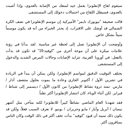
سيقوم لقاح الإنفلونزا بعمل جيد لمنعك من الإصابة بالعدوى، وإذا أصبت
بالعدوى، فسيقلل اللقاح من احتمالات دخولك إلى المستشفى.
قالت صحيفة "نيويورك تايمز" الأميركية إن موسم الإنفلونزا في نصف الكرة
الشمالي قد أوشك على الاقتراب، إذ يحذر الخبراء من أنه قد يكون موسماً
سيئاً بشكل خاص.
وأوضحت أن الإنفلونزا تصل إلى لحظة غير مناسبة. لقد بدأنا في رؤية
علامات مبكرة على أن موجة أخرى من "كوفيد-19" قد تكون قد بدأت
بالفعل: في أوروبا الغربية، تتزايد الإصابات وحالات المرض الشديد والدخول
إلى المستشفى.
يختلف التوقيت الدقيق لمواسم الإنفلونزا، ولكن يمكن أن يبدأ في الزيادة
في تشرين الأول / أكتوبر الجاري وعادة ما يموت بحلول منتصف آذار /
مارس. تمتد ذروة نشاط الإنفلونزا من كانون الأول / ديسمبر إلى شباط /
فبراير. لكن أثناء الوباء، كان انتشار الإنفلونزا أكثر تقلباً.
فقد شهدنا العام الماضي نشاطاً كبيراً للانفلونزا لكنه متأخر، مثل أشهر
نيسان / أبريل وأيار / مايو وحزيران / يونيو. لا نعرف السبب فعلاً، ولكن قد
يكون ذلك سببه أن قيود "كوفيد" بدأت تخف أكثر في ذلك الوقت وكان الناس
يسافرون أكثر.