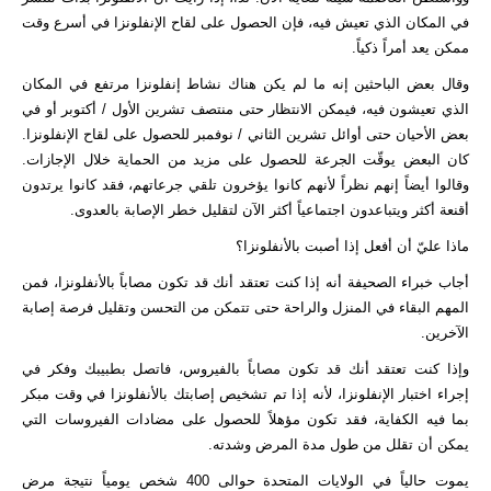
في المكان الذي تعيش فيه، فإن الحصول على لقاح الإنفلونزا في أسرع وقت
ممكن يعد أمراً ذكياً.
وقال بعض الباحثين إنه ما لم يكن هناك نشاط إنفلونزا مرتفع في المكان
الذي تعيشون فيه، فيمكن الانتظار حتى منتصف تشرين الأول / أكتوبر أو في
بعض الأحيان حتى أوائل تشرين الثاني / نوفمبر للحصول على لقاح الإنفلونزا.
كان البعض يوقّت الجرعة للحصول على مزيد من الحماية خلال الإجازات.
وقالوا أيضاً إنهم نظراً لأنهم كانوا يؤخرون تلقي جرعاتهم، فقد كانوا يرتدون
أقنعة أكثر ويتباعدون اجتماعياً أكثر الآن لتقليل خطر الإصابة بالعدوى.
ماذا عليّ أن أفعل إذا أصبت بالأنفلونزا؟
أجاب خبراء الصحيفة أنه إذا كنت تعتقد أنك قد تكون مصاباً بالأنفلونزا، فمن
المهم البقاء في المنزل والراحة حتى تتمكن من التحسن وتقليل فرصة إصابة
الآخرين.
وإذا كنت تعتقد أنك قد تكون مصاباً بالفيروس، فاتصل بطبيبك وفكر في
إجراء اختبار الإنفلونزا، لأنه إذا تم تشخيص إصابتك بالأنفلونزا في وقت مبكر
بما فيه الكفاية، فقد تكون مؤهلاً للحصول على مضادات الفيروسات التي
يمكن أن تقلل من طول مدة المرض وشدته.
يموت حالياً في الولايات المتحدة حوالى 400 شخص يومياً نتيجة مرض