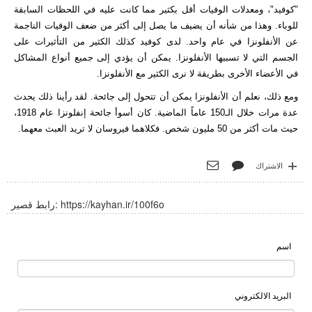
"كوفيد"، ومعدلات الوفيات أقل بكثير مما كانت عليه في اللحظات السابقة
للوباء. وهذا من شأنه أن يضيف ما يصل إلى أكثر من ضعف الوفيات الناجمة
عن الأنفلونزا في عام واحد. لدى كوفيد كذلك الكثير من التأثيرات على
الجسم التي لا تسببها الأنفلونزا. يمكن أن يؤدي إلى جميع أنواع المشاكل
في الأعضاء الأخرى بطريقة لا نرى الكثير مع الأنفلونزا.
ومع ذلك، نعلم أن الأنفلونزا يمكن أن تتحول إلى جائحة. لقد رأينا ذلك يحدث
عدة مرات خلال الـ150 عاماً الماضية. كان أسوأ جائحة إنفلونزا عام 1918،
حيث مات أكثر من 50 مليون شخص. فكلاهما فيروسان لا تريد العبث معهما.
الاشتراك
https://kayhan.ir/100f6o
رابط قصير:
اسم
البريد الالكتروني