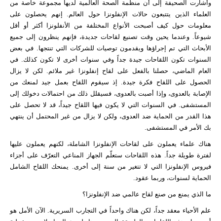
وأشارت الصحيفة إلى أن منظمة الصحة العالمية لديها مجموعة خاصة من
العلماء الذين يتتبعون حالات الإنفلونزا حول العالم. إنهم يحصلون على
معلومات حول كيف أصبحت الأنواع المختلفة من الأنفلونزا أكثر أو أقل
شيوعاً. وعندما يحين وقت تصنيع لقاحات جديدة، فإنهم ينظرون إلى جميع
الأبحاث التي تم إجراؤها ويقدمون توصيات للشركات التي تنتجها. في بعض
السنوات تكون اللقاحات جيدة جداً وفي سنوات أخرى لا تكون كذلك. في
العام الماضي، حصلنا بالفعل على لقاح إنفلونزا غير ملائم. لكن لا يزال
الحصول على اللقاح فكرة جيدة. إذ سيقوم اللقاح بعمل جيد لمنعك من
الإصابة بالعدوى، وإذا أصبت بالعدوى، فسيقلل ذلك من احتمالات دخولك إلى
المستشفى. في السنوات التي لا يكون فيها اللقاح جيداً، قد لا تحصل على
هذا القدر من الحماية ضد العدوى، ولكن لا يزال من غير المحتمل أن ينتهي
بك الأمر في المستشفى.
هناك علماء يعملون على لقاحات الإنفلونزا الشاملة، لكنهم يعملون عليها
لفترة طويلة جداً. هذه اللقاحات ستعلّم الجهاز المناعي التعرّف على أجزاء
فيروس الإنفلونزا التي لا تتغير من سنة إلى أخرى. يمنحك اللقاح الشامل
الحماية لسنوات، وربما عقود.
ما الذي يمنع من صنع لقاح عالمي ضد الإنفلونزا؟
علم الأحياء معقد جداً، لكن هناك واحداً في التجارب السريرية. الآن الأمل هو