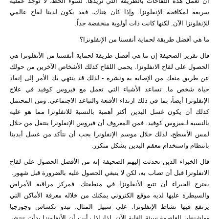
أن تعمل هذه اللقاحات بالطريقة التي نريدها. لسوء الحظ، لا توجد عملية
سريعة ​​لمكافحة الإنفلونزا. وإذا كان هناك، فقد يكون لدينا لقاح عالمي
للإنفلونزا الآن. لكنها كانت ذات أولوية منخفضة جداً.
ما هي أفضل طريقة لحماية أنفسنا من الإنفلونزا؟
قال تقرير الصحيفة إن ما هي أفضل طريقة لحماية أنفسنا من الأنفلونزا هي
الحصول على لقاح الانفلونزا. يحمي اللقاح كذلك الأشخاص الآخرين من حولك
عن طريق منعك من الإصابة به ونشره - لذلك قد ينتهي بك الأمر إلى إنقاذ
حياة شخص ما. تساعد الأشياء التي تعمل مع فيروس كوفيد في علاج
الإنفلونزا أيضاً، بما في ذلك ارتداء الأقنعة والتباعد الاجتماعي. ومن المحتمل
كذلك أن يكون غسل اليدين أكثر أهمية بالنسبة للانفلونزا مما هو عليه
بالنسبة لـفيروس كوفيد. فمن المعروف أن فيروس الإنفلونزا ينتقل من خلال
لمس الأسطح، لذلك خلال موسم الإنفلونزا يجب أن نتأكد من غسل أيدينا
بانتظام واستخدام معقم اليدين بشكل متكرر.
قال الخبراء الذين تحدثت إليهم الصحيفة إنه من الأفضل الحصول على لقاح
الانفلونزا قبل أن تصاب به، لكن لا ينبغي الحصول عليه بالضرورة قبل شهور.
يقترح الخبراء أن تتبع الأنفلونزا في منطقتك. فمركز مراقبة الأمراض
والسيطرة عليها لديه موقع الكتروني يمكنك من خلاله معرفة الأماكن التي
يرتفع فيها نشاط الإنفلونزا. على سبيل المثال، تبدو تكساس وجورجيا
وواشنطن العاصمة سيئة للغاية الآن. لذا، إذا رأيت أن الأنفلونزا بدأت تنتشر