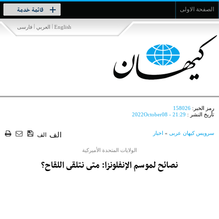
Toggle
قائمة خدمة
الصفحة الاولى
navigation
|
|
English
العربي
فارسی
رمز الخبر:
158026
تأريخ النشر :
2022October08 - 21:29
سرویس کیهان عربی
»
اخبار
الف
الف
الولايات المتحدة الأميركية
نصائح لموسم الإنفلونزا: متى نتلقى اللقاح؟