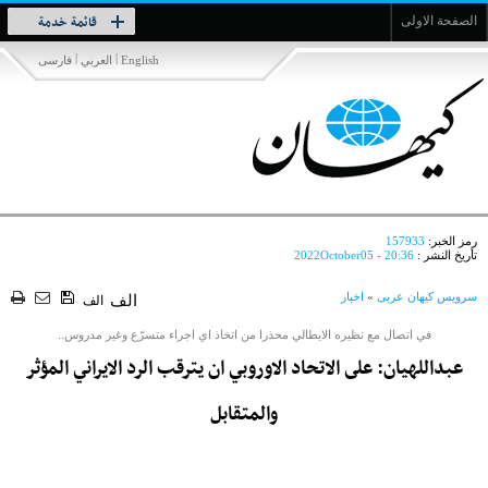
Toggle
قائمة خدمة
الصفحة الاولى
navigation
|
|
English
العربي
فارسی
رمز الخبر:
157933
تأريخ النشر :
2022October05 - 20:36
سرویس کیهان عربی
»
اخبار
الف
الف
في اتصال مع نظيره الايطالي محذرا من اتخاذ اي اجراء متسرّع وغير مدروس..
عبداللهيان: على الاتحاد الاوروبي ان يترقب الرد الايراني المؤثر
والمتقابل