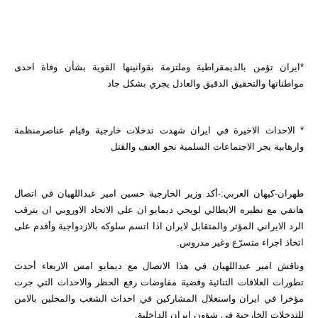
*ايران تؤمن بالديمقراطية وملتزمة بقوانينها القوية بشأن وفاة احدى
مواطناتها والتحقيق الدقيق والعادل يجري بشكل جاد
* الاحداث الاخيرة في ايران شهدت تدخلات خارجية وقيام عناصرمنظمة
وارهابية بجر الاجتماعات السلمية نحو العنف والقتل
طهران-كيهان العربي:-أكد وزير الخارجية حسين امير عبداللهيان في اتصال
هاتفي مع نظيره الايطالي لويجي ديمايو ان على الاتحاد الاوروبي ان يترقب
الرد الايراني المؤثر والمتقابل لايران اذا اتسم سلوكه بالازدواجية وأقدم على
اتخاذ اجراء متسرّع وغير مدروس.
وناقش امير عبداللهيان في هذا الاتصال مع ديمايو امس الاربعاء أحدث
تطورات العلاقات الثنائية وقضية مفاوضات رفع الحظر والاحداث التي جرت
مؤخرا في ايران واستغلال المشاركين في احداث الشغب والمخلين بالامن
للتدخلات الخارجية في شؤون ايران الداخلية.