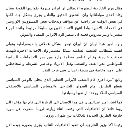
وقال وزير الخارجية لنظيره الايطالي ان ايران ملتزمة بقوانينها القوية بشأن
وفاة احدى مواطناتها وان التحقيق الدقيق والعادل يجري بشكل جاد، لكنها
في نفس الوقت غير راضية عن مواقف وتدخلات بعض المسؤولين الاوروبيين
في الاحداث الاخيرة واذا انتهج الاتحاد الاوروبي سلوكا مزدوجا واتخذ اجراء
متسرعا وغير مدروس فعليه ان ينتظر الرد الايراني المضاد والمؤثر.
ونوه امير عبداللهيان ان ايران تؤمن بشكل عملاني بالديمقراطية وتولي
اهمية للمطالب الشعبية السلمية بشكل مستمر وان الاحداث الاخيرة شهدت
تدخلات خارجية وقيام عناصر منظمة وارهابيين بجر الاجتماعات السلمية
للمواطنين نحو العنف والشغب وقتل الابرياء وعناصر الشرطة والمحافظين
على الامن وخاصة في مدينة زاهدان وفي غرب البلاد.
وتابع "مرة اخرى قام الشعب الايراني العظيم الذي يتحلى بالوعي السياسي
بقطع الطريق امام العدوان الخارجي والمساس السياسي بالاستقلال
السياسي للبلاد ووحدة اراضيها وسيادتها.
كما اشار امير عبداللهيان في هذا الاتصال الى الزيارة التي قام بها مؤخرا الى
روما قائلا ان الاتفاقيات التي وقعت اثناء زيارته لروما اسفرت عن بلورة
خارطة الطريق الجديدة للعلاقات بين طهران وروما.
وفيما اكد وزير الخارجية ان تنفيذ الاتفاقيات الثنائية يجري بصورة جيدة الان