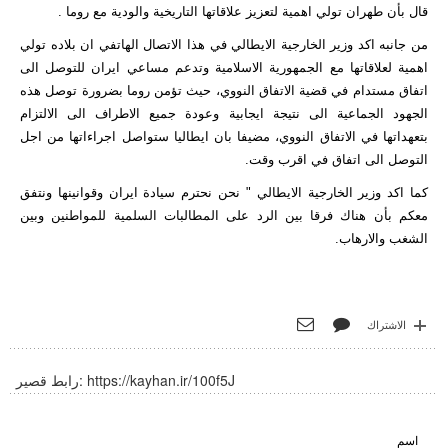
قال بأن طهران تولي اهمية لتعزيز علاقاتها التاريخية والودية مع روما .
من جانبه اكد وزير الخارجية الايطالي في هذا الاتصال الهاتفي ان بلاده تولي
اهمية لعلاقاتها مع الجمهورية الاسلامية وتدعم مساعي ايران للتوصل الى
اتفاق مستدام في قضية الاتفاق النووي، حيث تؤمن روما بضرورة توصل هذه
الجهود الجماعية الى نتيجة ايجابية وعودة جميع الاطراف الى الالتزام
بتعهداتها في الاتفاق النووي، مضيفا بان ايطاليا ستواصل اجراءاتها من اجل
التوصل الى اتفاق في اقرب وقت.
كما اكد وزير الخارجية الايطالي " نحن نحترم سيادة ايران وقوانينها ونتفق
معكم بأن هناك فرقا بين الرد على المطالبات السلمية للمواطنين وبين
الشغب والارهاب.
الاشتراك
https://kayhan.ir/100f5J
رابط قصير:
اسم