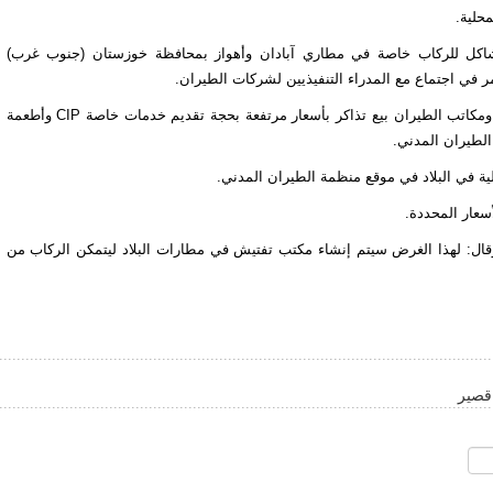
محلية.
شاكل للركاب خاصة في مطاري آبادان وأهواز بمحافظة خوزستان (جنوب غرب)
ر في اجتماع مع المدراء التنفيذيين لشركات الطيران.
واوضح وزير النقل أنه خلال الأسبوع الماضي حاولت بعض الشركات ومكاتب الطيران بيع تذاكر بأسعار مرتفعة بحجة تقديم خدمات خاصة CIP وأطعمة
الطيران المدني.
ية في البلاد في موقع منظمة الطيران المدني.
سعار المحددة.
 وقال: لهذا الغرض سيتم إنشاء مكتب تفتيش في مطارات البلاد ليتمكن الركاب من