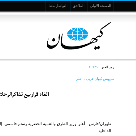
الصفحة الاولى
الملاحق
التواصل معنا
رمز الخبر:
153250
سرویس کیهان عربی
»
اخبار
الغاء قراربيع تذاكرالرحل
طهران/فارس:- أعلن وزير الطرق والتنمية الحضرية رستم قاسمي، إلغاء
الداخلية.