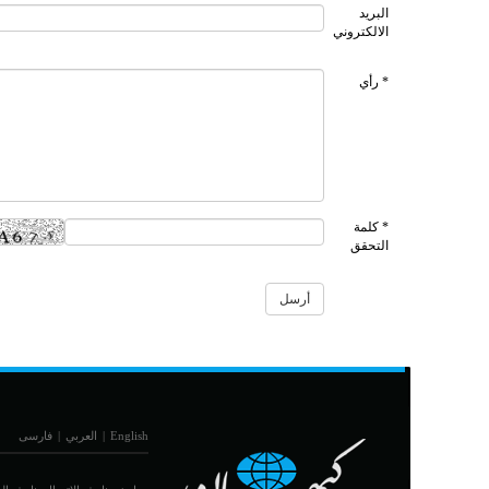
البريد
الالكتروني
* رأي
* كلمة
التحقق
English
|
العربي
|
فارسی