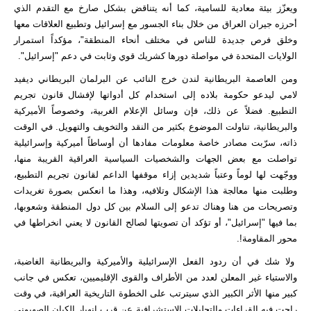
ويعزّز بيئة معادية للسامية، كما أنه يتناقض بشكل صارخ مع التقدم الذي
أحرزه جيران العراق من خلال بناء الجسور مع إسرائيل وتطبيع العلاقات معها
وخلق فرص جديدة للناس في مختلف أنحاء المنطقة"، مؤكداً استمرار
الولايات المتحدة في مواصلة دورها كشريك قوي وثابت في دعم "إسرائيل".
ومن العاصمة البريطانية لندن خرج النائب عن البرلمان البريطاني ديفيد
لامي ليدعو حكومة بلاده إلى استخدام كل أدواتها لإفشال قانون تجريم
التطبيع. فضلاً عن ذلك، فإن وسائل الإعلام الغربية، وخصوصاً الأميركية
والبريطانية، تناولت الموضوع بكثير من النقد والتخويف والتهويل. في الوقت
ذاته، سرّبت مصادر خاصة معلومات مفادها أن أوساطاً أميركية وإسرائيلية
تواصلت مع بعض الجهات والشخصيات السياسية العراقية القريبة منها،
ووجّهت لها لوماً وعتباً شديدين إزاء موقفها الداعم لقانون تجريم التطبيع،
وطلبت منها معالجة هذا الإشكال وتلافيه، وهذا ما انعكس بصورة تغريدات
وتصريحات من هنا وهناك تدعو إلى السلام بين كل دول المنطقة وشعوبها،
بما فيها "إسرائيل"، أو تؤكد أن تصويتها لصالح القانون لا يعني انخراطها في
محور المقاومة!.
ولا شك في أن ردود الفعل الإسرائيلية والأميركية والبريطانية الغاضبة،
والاستياء غير المعلن لعدد من الأطراف والقوى الإقليميين، تعكس في جانب
كبير منها الأثر الكبير الذي سيترتب على الخطوة التاريخية العراقية، في وقت
راحت فيه القراءات والتحليلات الاستشرافية عن قرب انهيار الكيان الصهيوني