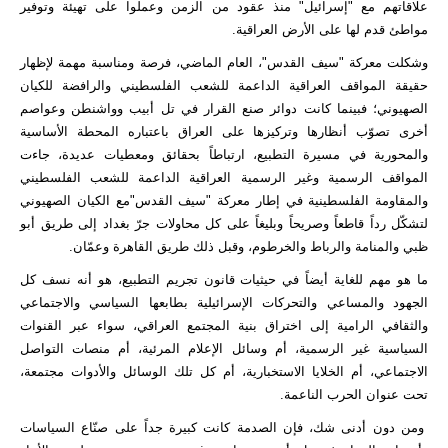
علاقاتهم مع "إسرائيل" منذ عقود من الزمن وعملوا على تهيئة وتوفير
مواطئ قدم لها على الأرض العراقية.
وشكلت معركة "سيف القدس"، العام الماضي، فرصة ومناسبة مهمة لإظهار
حقيقة المواقف العراقية الداعمة للشعب الفلسطيني والرافضة للكيان
الصهيوني؛ فبينما كانت دوائر صنع القرار في تل أبيب وواشنطن وعواصم
أخرى تصوّب أنظارها وتركيزها على العراق باعتباره المحطة الأساسية
والمحورية في مسيرة التطبيع، ارتباطاً بحقائق ومعطيات عديدة، جاءت
المواقف الرسمية وغير الرسمية العراقية الداعمة للشعب الفلسطيني
والمقاومة الفلسطينية في إطار معركة "سيف القدس"مع الكيان الصهيوني
لتشكّل رداً قاطعاً وصريحاً وبليغاً على كل محاولات جرّ بغداد إلى طريق أبو
ظبي والمنامة والرباط والخرطوم، وقبل ذلك طريق القاهرة وعمّان.
ما هو مهم للغاية أيضاً في حيثيات قانون تجريم التطبيع، هو أنه نسف كل
الجهود والمساعي والتحركات الإسرائيلية بطابعها السياسي والاجتماعي
والثقافي الرامية إلى اختراق بنية المجتمع العراقي، سواء عبر القنوات
السياسية غير الرسمية، أم وسائل الإعلام المرئية، أم منصات التواصل
الاجتماعي، أم الخلايا الاستخبارية، أم كل تلك الوسائل والأدوات مجتمعة،
تحت عنوان الحرب الناعمة.
ومن دون أدنى شك، فإن الصدمة كانت كبيرة جداً على صنّاع السياسات