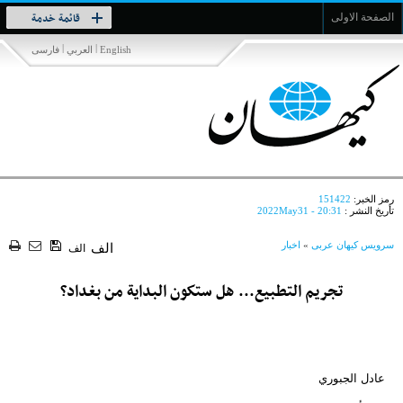
Toggle
قائمة خدمة
الصفحة الاولى
navigation
|
|
English
العربي
فارسی
رمز الخبر:
151422
تأريخ النشر :
2022May31 - 20:31
سرویس کیهان عربی
»
اخبار
الف
الف
تجريم التطبيع... هل ستكون البداية من بغداد؟
عادل الجبوري