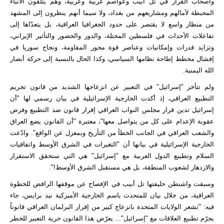
وأصحاب القرار في تل أبيب وعواصم غربية وعربية، وهم يتلقون الأنباء
المحبطة لآمالهم ومشاريعهم من بغداد، ولا سيما أنهم ينظرون إلى المشهد
من منظار واسع لا يقتصر على حدود الجغرافيا العراقية، بل يتعدّاها إلى
تفاعلات الأحداث في فلسطين المحتلة، والدور والحضور والتأثير الإيراني،
وتزايد قدرات وإمكانيات وعناصر قوة محور المقاومة، ونجاح سوريا في
إفشال مخطط إطاحة نظامها السياسي، وكذا الحال بالنسبة إلى حركة أنصار
الله اليمنية.
ولم تتأخر "إسرائيل" في التعبير عن انزعاجها الشديد من قانون تجريم
التطبيع العراقي، إذ أكدت الخارجية الإسرائيلية في بيان رسمي لها "أن
إسرائيل تدين قرار مجلس النواب العراقي إقرار قانون ضد التطبيع وفرض
عقوبة الإعدام على كل من يتواصل معها"، معتبرة "أن القانون يضع العراق
والشعب العراقي في الجانب الخطأ من التأريخ وبمعزل عن الواقع". وادّعت
الخارجية الإسرائيلية في بيانها أن "التغيرات في الشرق الأوسط واتفاقيات
السلام وتطبيع الدول العربية مع "إسرائيل" هي التي ستحقق الاستقرار
والازدهار لشعوب المنطقة، بل هي مستقبل الشرق الأوسط!".
وسبقت واشنطن حليفتها تل أبيب في الإفصاح عن موقفها الرافض للخطوة
العراقية، من خلال بيان للمتحدث باسم الخارجية الأميركية نيد برايس، جاء
فيه: "تشعر الولايات المتحدة بانزعاج كبير من إقرار البرلمان العراقي قانوناً
يجرّم تطبيع العلاقات مع "إسرائيل"... يعرّض هذا القانون حرية التعبير للخطر