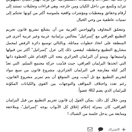
تتزايد وتتّسع من داخل الكيان ومن خارجه، وهي قراءات وتحليلات تستند إلى
أرقام وحقائق ومعطيات ومؤشرات واقعية ملموسة أكثر من كونها تحتكم إلى
تمنيات عاطفية من وحي الخيال.
وتتعمّق المخاوف والهواجس الغربية من أن يشجّع تشريع قانون تجريم
التطبيع العراقي مع "إسرائيل" مجالس برلمانية عربية وغير عربية أخرى في
المنطقة على اتخاذ خطوات مماثلة، وبالتالي توسيع دائرة الرفض لمجمل
مشاريع التطبيع وخططه، ليفضي ذلك إلى عزل "إسرائيل" أكثر من قبولها
واستيعابها. ويبدو أن البرلمان الجزائري يتجه الى الإقدام على الخطوة ذاتها
التي اتخذها البرلمان العراقي، حيث قدّمت حركة مجتمع السلم، التي تعدّ
أكبر كتلة معارضة في البرلمان الجزائري، مشروع قانون من سبع مواد
لتجريم التطبيع مع تل أبيب، ومن المتوقع أن يتم تمرير مشروع القانون،
رغم تعدد واختلاف المواقف والتوجهات بين القوى والكيانات المكوّنة
للبرلمان الذي يضم 462 عضواً.
ومن خلال كل ذلك، يمكن القول إن قانون تجريم التطبيع من قبل البرلمان
العراقي، كان بمنزلة إحكام إغلاق كل الأبواب بوجه "إسرائيل"، وملاحقة
ومتابعة من يدخل خلسة من الشباك.!
الاشتراك