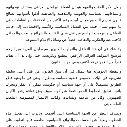
ولعل الأمر اللافت والمهم هو أن أعضاء البرلمان العراقي بمختلف توجهاتهم
وانتماءاتهم السياسية والقومية والمذهبية والطائفية أدلوا بأصواتهم لصالح
قانون تجريم التطبيع مع تل أبيب، رغم الكثير من الاختلافات والتقاطعات في
ما بينهم بشأن جملة من القضايا السياسية والأمنية والاقتصادية، إلى جانب
التفاعل والترحيب الواسع من قبل شتى الفئات والشرائح والنخب والمحافل
الاجتماعية والفكرية والثقافية، فضلاً عن وسائل الإعلام المتنوعة.
ولا شك في أن هذا التفاعل والتجاوب الكبيرين سيعطيان المزيد من الزخم
لترسيخ الموقف العراقي الرافض التطبيع وتكريسه، حتى وإن بدا أن هناك
قدراً من الغموض قد اكتنف بعض مواد القانون.
والنقطة الجوهرية هنا تتمثل في أن سنّ القانون من قبل أعلى سلطة
تشريعية في البلاد، بخصوص قضية حساسة وخطيرة، يعني في ما يعنيه قطع
الطريق مستقبلاً على أي جهة سياسية أو حكومية، يمكن أن تفكر وتتحرك
باتجاه تجاوز الخطوط الحمر، فضلاً عن كونه سوف يعزز ثقافة رفض الكيان
الصهيوني وكل من يدعمه ويسانده، وكذلك الانتصار لمظلومية الشعب
الفلسطيني.
وبصرف النظر عن الجهة السياسية التي أقدمت وبادرت الى تفعيل هذه
الخطوة، وبعيداً عن الحسابات والدوافع السياسية الخاصة، فإنها انطوت على
رسائل مهمة في خضم الكثير من الكلام واللغط عن وجود توجهات ونيّات