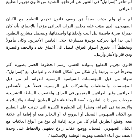
لم تتأخر "إسرائيل" في التعبير عن انزعاجها الشديد من قانون تجريم التطبيع
العراقي.
لم يبالغ ولم يذهب بعيداً مَن وصف قانون تجريم التطبيع مع الكيان
الصهيوني، الذي صوّت عليه مجلس النواب العراقي مؤخراً بالإجماع، بأنه كان
بمنزلة ضربة قاصمة لتل أبيب ولحلفائها وأصدقائها، ولمجمل مشاريع التطبيع،
التي بدا أنها تحركت بوتيرة متسارعة خلال العامين الأخيرين، وكان مأمولاً
ومخططاً أن تخترق أسوار العراق، لتصل الى أعماق بغداد والنجف والبصرة
وذي قار والأنبار وأربيل.
قانون تجريم التطبيع بمواده العشر، رسم الخطوط الحمر بصورة أكثر
وضوحاً في ما يرتبط بأي شكل من أشكال العلاقات والتواصل مع "إسرائيل"،
سواء من قبل المؤسسات السياسية الرسمية للدولة، أم من قبل
المؤسسات والمنظمات والشركات غير الرسمية، فضلاً عن الأشخاص
العراقيين وغير العراقيين المقيمين في العراق، واختصرت السلطة التشريعية
موجبات سن ذلك القانون بـ"بغية المحافظة على المبادئ الوطنية والإسلامية
والإنسانية في العراق، ونظراً إلى الخطورة الكبيرة التي تترتب على التطبيع
مع الكيان الصهيوني المحتل أو الترويج له أو التخابر معه أو إقامة أي علاقة
معه، وقطع الطريق أمام كل من يريد إقامة أي نوع من أنواع العلاقات مع
الكيان الصهيوني المحتل، ووضع عقاب رادع بحقهم، والحفاظ على وحدة
الصف بين أبناء الشعب وهويته الوطنية والإسلامية".