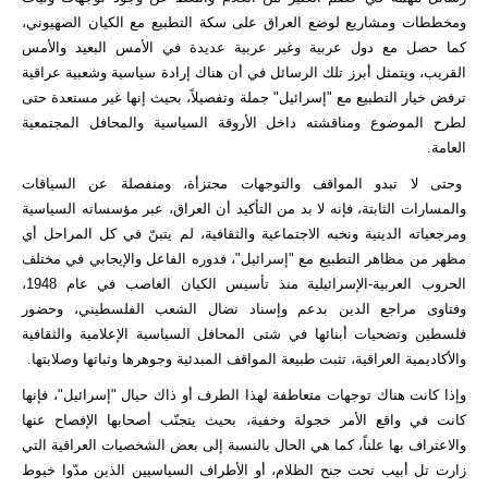
ومخططات ومشاريع لوضع العراق على سكة التطبيع مع الكيان الصهيوني،
كما حصل مع دول عربية وغير عربية عديدة في الأمس البعيد والأمس
القريب، ويتمثل أبرز تلك الرسائل في أن هناك إرادة سياسية وشعبية عراقية
ترفض خيار التطبيع مع "إسرائيل" جملة وتفصيلاً، بحيث إنها غير مستعدة حتى
لطرح الموضوع ومناقشته داخل الأروقة السياسية والمحافل المجتمعية
العامة.
وحتى لا تبدو المواقف والتوجهات مجتزأة، ومنفصلة عن السياقات
والمسارات الثابتة، فإنه لا بد من التأكيد أن العراق، عبر مؤسساته السياسية
ومرجعياته الدينية ونخبه الاجتماعية والثقافية، لم يتبنّ في كل المراحل أي
مظهر من مظاهر التطبيع مع "إسرائيل"، فدوره الفاعل والإيجابي في مختلف
الحروب العربية-الإسرائيلية منذ تأسيس الكيان الغاصب في عام 1948،
وفتاوى مراجع الدين بدعم وإسناد نضال الشعب الفلسطيني، وحضور
فلسطين وتضحيات أبنائها في شتى المحافل السياسية الإعلامية والثقافية
والأكاديمية العراقية، تثبت طبيعة المواقف المبدئية وجوهرها وثباتها وصلابتها.
وإذا كانت هناك توجهات متعاطفة لهذا الطرف أو ذاك حيال "إسرائيل"، فإنها
كانت في واقع الأمر خجولة وخفية، بحيث يتجنّب أصحابها الإفصاح عنها
والاعتراف بها علناً، كما هي الحال بالنسبة إلى بعض الشخصيات العراقية التي
زارت تل أبيب تحت جنح الظلام، أو الأطراف السياسيين الذين مدّوا خيوط