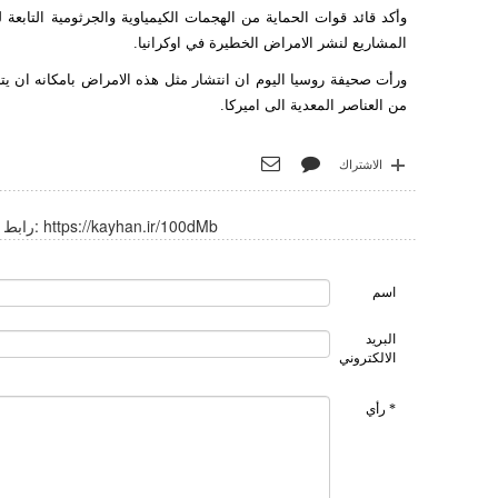
وأكد قائد قوات الحماية من الهجمات الكيمياوية والجرثومية التابعة
المشاريع لنشر الامراض الخطيرة في اوكرانيا.
ورأت صحيفة روسيا اليوم ان انتشار مثل هذه الامراض بامكانه ان يت
من العناصر المعدية الى اميركا.
الاشتراك
https://kayhan.ir/100dMb
رابط قصير:
اسم
البريد
الالكتروني
* رأي