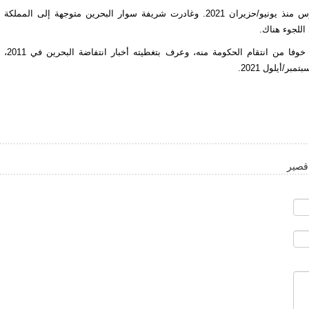
وأظهر التحليل التقني الجنائي لهاتفها بأنه استهدف ببرنامج بيغاسوس منذ يونيو/حزيران 2021. وغادرت شريفة سوار البحرين متوجهة إلى المملكة
أما الهدف الثالث فهو صحفي عبر الإنترنت، طلب عدم ذكر اسمه خوفا من انتقام الحكومة منه، وعرف بتغطيته أخبار انتفاضة البحرين في 2011،
/أيلول 2021.