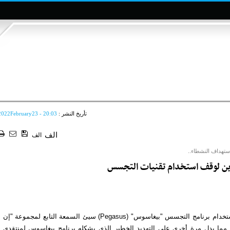
تأريخ النشر :
2022February23 - 20:03
الف
الف
ستهداف النشطاء..
حرين لوقف استخدام تقنيات التجسس
لندن- وكالات:- قالت منظمة العفو الدولية إن تحقيقا جديدا كشف استخدام برنامج التجسس "بيغاسوس" (Pegasus) سيئ السمعة التابع لمجموعة "إن
تهداف أجهزة 3 نشطاء في البحرين؛ مما يدل مرة أخرى على التهديد الخطير الذي يشكله برنامج بيغاسوس لمنتقدي