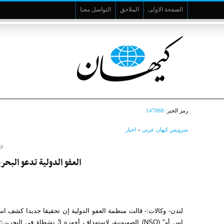
الصفحة الاولى
الملاحق
التواصل معنا
رمز الخبر:
147068
سرویس کیهان عربی
»
اخبار
لا
العفو الدولية تدعو الب
إس أو" (NSO) الصهيونية، لاس