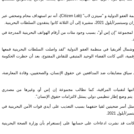
ة العفو الدولية
و "سيتزن لاب" (Citizen Lab)، أنه تم استهداف محام وصحفي عبر
رة إلى أن الثلاثة كانوا ينتقدون السلطات البحرينية.
لمجموعة "إن إس أو"، بسبب وجود مئات من أرقام الهواتف البحرينية المدرجة في
شمال أفريقيا في منظمة العفو الدولية "لقد واصلت السلطات البحرينية قمعها
قمية، التي كانت الفضاء الوحيد المتبقي للنقاش المفتوح، بعد أن حظرت الحكومة
 سياق مضايقات ضد المدافعين عن حقوق الإنسان، والصحفيين، وقادة المعارضة،
مها ل
تقنيات المراقبة
، كما نطالب مجموعة إن إس أو، وغيرها من مصدري
 يتم وضع إطار تنظيمي دولي يمتثل لالتزامات حقوق الإنسان".
 مثل أسر ضحيتين لقيا حتفهما بسبب التعذيب على أيدي قوات الأمن البحرينية في
كانت قد نشرت ادعاءات على حسابها على إنستغرام بأن وزارة الصحة البحرينية