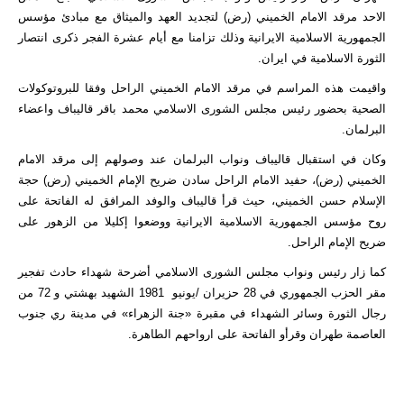
الاحد مرقد الامام الخميني (رض) لتجديد العهد والميثاق مع مبادئ مؤسس
الجمهورية الاسلامية الايرانية وذلك تزامنا مع أيام عشرة الفجر ذكرى انتصار
الثورة الاسلامية في ايران.
واقيمت هذه المراسم في مرقد الامام الخميني الراحل وفقا للبروتوكولات
الصحية بحضور رئيس مجلس الشورى الاسلامي محمد باقر قاليباف واعضاء
البرلمان.
وكان في استقبال قاليباف ونواب البرلمان عند وصولهم إلى مرقد الامام
الخميني (رض)، حفيد الامام الراحل سادن ضريح الإمام الخميني (رض) حجة
الإسلام حسن الخميني، حيث قرأ قاليباف والوفد المرافق له الفاتحة على
روح مؤسس الجمهورية الاسلامية الايرانية ووضعوا إكليلا من الزهور على
ضريح الإمام الراحل.
كما زار رئيس ونواب مجلس الشورى الاسلامي أضرحة شهداء حادث تفجير
مقر الحزب الجمهوري في 28 حزيران /يونيو 1981 الشهيد بهشتي و 72 من
رجال الثورة وسائر الشهداء في مقبرة «جنة الزهراء» في مدينة ري جنوب
العاصمة طهران وقرأو الفاتحة على ارواحهم الطاهرة.