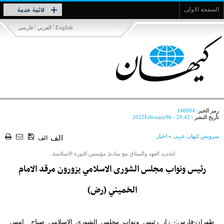
Toggle
قائمة خدمة
الصفحة الاولى
navigation
|
|
English
العربي
فارسی
رمز الخبر:
146094
تأريخ النشر :
2022February06 - 20:42
سرویس کیهان عربی
»
اخبار
الف
الف
لتجديد العهد والميثاق مع مبادئ مؤسس الثورة الاسلامية..
رئيس ونواب مجلس الشورى الاسلامي يزورون مرقد الامام
الخميني (رض)
طهران-فارس:- زار رئيس ونواب مجلس الشورى الاسلامي صباح امس