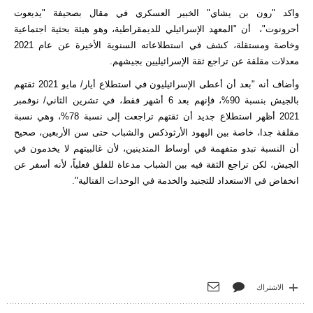
واكد "رون بن يشاي" الخبير العسكري في مقال بصحيفة "يديعوت
أحرونوت"، أن "المعهد الإسرائيلي للديمقراطية، وهو هيئة بحثية اجتماعية
وخاصة ومستقلة، كشف في استطلاعاته السنوية الأخيرة عن عام 2021
معدلات مقلقة عن تراجع ثقة الإسرائيليين بجيشهم.
وأضاف أنه "بعد أن أعطى الإسرائيليون في استطلاع أيار/ مايو 2021 ثقتهم
بالجيش بنسبة 90%، فإنهم بعد 6 أشهر فقط، في تشرين الثاني/ نوفمبر
2021 أظهر استطلاع جديد أن ثقتهم تراجعت إلى نسبة 78%، وهي نسبة
مقلقة جدا، خاصة بين اليهود الأرثوذكس والشباب حتى سن الأربعين، صحيح
أن النسبة تبدو متفهمة في أوساط المتدينين، لأن غالبيتهم لا يخدمون في
الجيش، لكن تراجع الثقة فيه بين الشباب مدعاة للقلق فعلياً، لأنه أسفر عن
انخفاض في الاستعداد للتجنيد والخدمة في الوحدات القتالية".
الاشتراك