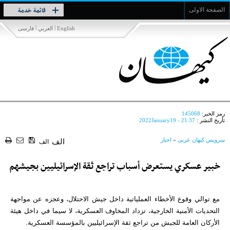
Toggle
قائمة خدمة
الصفحة الاولى
navigation
|
|
English
العربي
فارسی
رمز الخبر:
145068
تأريخ النشر :
2022January19 - 21:37
سرویس کیهان عربی
»
اخبار
الف
الف
خبير عسكري يستعرض أسباب تراجع ثقة الإسرائيليين بجيشهم
مع توالي وقوع الأخطاء العملياتية داخل جيش الاحتلال، وعجزه عن مواجهة
التحديات الأمنية الخارجية، تزداد المخاوف العسكرية، لا سيما في داخل هيئة
الأركان العامة للجيش من تراجع ثقة الإسرائيليين بالمؤسسة العسكرية.