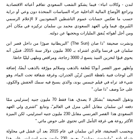
لندن - وكالات انباء:- فيما يشكو الشعب السعودي تفاقم أعبائه الاقتصادية
وتراجع الأوضاع المالية الداخلية جراء السياسات المتخذة دون وعي أو دراية
حسب ما تعكس حسابات عموم الناشطين السعوديين لا الإعلام الرسمي
المُبرمج، فيما ولي العهد السعودي محمد بن سلمان تركيزه في مكان آخر
ومن أجل أهوائه يُنفق المليارات ويحجبها عن دولته
.
ونشرت صحيفة "ذا صان
" (The Sun)
البريطانية صورًا من داخل قصر ابن
سلمان في فرنسا والذي اشتراه بـ 300 مليون دولار سنة 2015، فتبيّن أنه
يحوي قبوًا لتخزين النبيذ يتسع لـ 3000 زجاجة، ومراقص وملهى ليليًا خاصًا
.
وتُظهر صور القصر أبوابًا مُغلفة بالذهب وسلالم مورّقة بالذهب أيضًا، إضافة
الى لوحات فنية باهظة الثمن تُزيّن الجدران، وغرفة شفافة تحت الماء، وهو
شيء قد تراه في فيلم جيمس بوند، والذي يسبح فيه سمك الحفش والكوي،
على حدّ وصف "ذا صان
".
وتقول الصحيفة "بشكل لا يصدق، هذا فقط 70 مليون جنيه إسترليني ممّا
دفعه ابن سلمان مقابل أغلى منزل في العالم"، وتتابع "اشترى ولي العهد
السعودي هذا القصر الفرنسي مقابل 230 مليون جنيه استرليني، لكن الميزة
الأكثر روعة هي غرفة التأمل التي تحتوي على حوض مائي
".
وبحسب الصحيفة، قام ابن سلمان في عام 2015 بعد أن فشل في محاولة
شراء نادي "مانشستر يونايتد"، بعرض 230 مليون جنيه استرليني على هذا