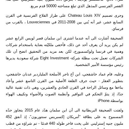
القصر الفرنسي المذهل الذي تبلغ مساحته 50000 قدم مربع
.
وجرى تصميم
Chateau Louis XIV
على طراز القلاع الفرنسية في القرن
السابع عشر، غير أنه بُني بين 2008-2011 في
Louveciennes
، بالقرب من
فرساي
.
الصحيفة أشارت الى أنه عندما اشترى ابن سلمان قصر لويس الرابع عشر
لم يكن يريد أن يعرف أحد عن ذلك، فأخفى ملكيّته بعناية باستخدام شركات
وهمية في فرنسا ولوكسمبورج، لكن بعد مزيد من التحقيق اتضح أن تلك
الشركات تعمل تحت مظلة شركة
Eight Investment -
شركة سعودية يديرها
رئيس مؤسسة الأمير الشخصية
.
وعليه، قام عماد خاشقجي، ابن أخ تاجر الأسلحة الملياردير عدنان خاشقجي،
بتطوير العقار - حيث جرف القلعة الأصلية من القرن التاسع عشر وأعاد
بناءها مع وسائل الراحة في القرن الحادي والعشرين، وهي ذات تقنية عالية
جدًا، إذ يتمّ التحكم في النوافير وأنظمة الصوت والأضواء وتكييف الهواء
بواسطة
iPhone.
ولفتت الصحيفة البريطانية الى أن ابن سلمان هدّد عام 2015 بتجاوز حدّه
المسموح به على بطاقة "أمريكان إكسبريس سنتوريون"، إذ أنفق 452
مليون جنيه إسترليني على يخت فاخر طوله 440 قدمًا - تم شراؤه من قطب