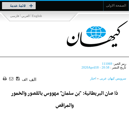
Toggle
قائمة خدمة
الصفحة الاولى
navigation
|
|
English
العربي
فارسی
رمز الخبر:
111069
تأريخ النشر :
2020April18 - 20:58
سرویس کیهان عربی
»
اخبار
الف
الف
ذا صان البريطانية: "بن سلمان" مهووس بالقصور والخمور
والمراقص