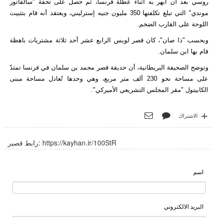
روسي بعد أن أبهر به أثناء عطلة فرنسا، ثم حصل على تحفة "سالفاتور
موندي" التي تبلغ تكلفتها 350 مليون جنيه إسترليني، ويعتقد أنه قام بتثبيت
اللوحة على القارب الضخم
.
وبحسب "ذا صان"، كان قصر لويس الرابع عشر أحد ثلاثة مشتريات باهظة
قام بها ابن سلمان
.
وتوضح الصحيفة البريطانية، أن حديقة قصر محمد بن سلمان في فرنسا تمتدّ
على مساحة نحو 230 ألف متر مربع، وهي وحدها تُعادل مساحة مبنى
الكابيتول "مقر المجلس التشريعي الأميركي".
الاشتراك
https://kayhan.ir/100StR
رابط قصير:
اسم
البريد الالكتروني