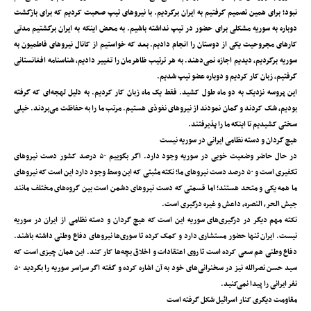
نبود؛ برای همین تصمیم گرفتیم به ایران برگردیم. با نیروهای تیپ صحبت کردیم که برای بازگشت
دوباره به سوریه مشکلی برای حضور در تیپ نداشته باشیم. به‌ محض اینکه به ایران برگشتیم مدتی
کارهای مجروحیت یکی از دوستان را انجام دادیم. بعد که خواستیم از کانال نیروهای فاطمیون به
سوریه برگردیم، دیدیم اجازه نمی‌دهند. به هر ترتیب ظاهرمان را تغییر دادیم، شناسنامه افغانستانی
گرفتیم، زبان کار کردیم و دوباره عضو تیپ شدیم.
این پروسه نزدیک به دو ماه طول کشید. فقط یک ماه زبان کار کردیم. به دلیل لهجه‌ای که گرفته
بودیم، شک کردند و گمان نمودند از نیروهای نفوذی هستیم. مرتب ما را به حفاظت می‌بردند. خیلی
سختی کشیدیم تا اینکه ما را پذیرفتند.
هیچ گردان و دسته نظامی ایرانی در سوریه نیست
در حال حاضر وضعیت خوبی در سوریه وجود دارد. اگر بگوییم ۵۰ درصد کشور دست نیروهای
تکفیری است و ۵۰ درصد دست نیروهای ما؛ نکته‌ مثبتی که این وسط وجود دارد این است که نیروهای
ما همه یکی و متحد هستند؛ اما قسمتی که دست نیروهای دشمن است بین گروه‌های مختلف مانند
جیش الحر، النصره، داعش و غیره درگیری است.
نکته مهم دیگر در درگیری‌های سوریه این است که هیچ گردان و دسته نظامی از ایران در سوریه
نیست. ایران تنها حضور مستشاری دارد و کمک کرده تا سوری‌ها نیروهای دفاع وطنی داشته باشند.
دفاع وطنی هم سعی کرده است تا روی اعتقادات و اخلاق بچه‌ها کار کند. این همان چیزی است که
سید حسن نصرالله نیز در سخنرانی‌های خود به آن اشاره کرده و گفته اگر سراسر سوریه را بگردید ۵۰
نفر ایرانی را پیدا نمی‌کنید.
مقاومت دیگری کنار اسرائیل شکل گرفته است