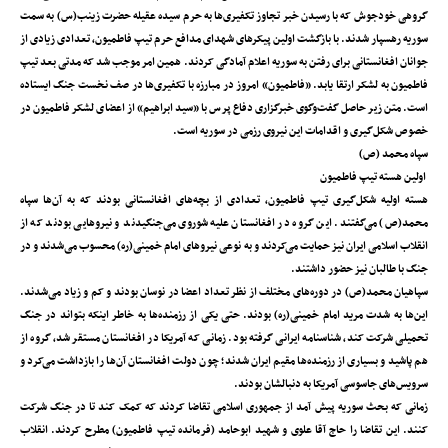
گروهی خودجوش که با رسیدن خبر تجاوز تکفیری‌ها به حرم سیده عقیله حضرت زینب(س) به سمت
سوریه رهسپار شدند. با بازگشت اولین پیکرهای شهدای مدافع حرم تیپ فاطمیون، تعدادی زیادی از
جوانان افغانستانی برای رفتن به سوریه اعلام آمادگی کردند. همین امر موجب شد که مدتی بعد تیپ
فاطمیون به لشکر ارتقا یابد. «فاطمیون» امروز در مبارزه با تکفیری‌ها در صف نخست جنگ ایستاده‌
است. متن زیر حاصل گفت‌وگوی خبرگزاری دفاع پرس با «سید ابراهیم» از اعضای لشکر فاطمیون در
خصوص شکل‌گیری و اقدامات این نیروی رزمی در سوریه است.
سپاه محمد (ص)
اولین هسته تیپ فاطمیون
هسته‌ اولیه‌ شکل‌گیری تیپ فاطمیون، تعدادی از بچه‌های افغانستانی بودند که به آن‌ها سپاه
محمد(ص) می‌گفتند. این گروه در افغانستان علیه شوروی می‌جنگیدند و نیروهایی بودند که از
انقلاب اسلامی ایران نیز حمایت می‌کردند و به‌ نوعی نیروهای امام خمینی(ره) محسوب می‌شدند و در
جنگ با طالبان نیز حضور داشتند.
سپاهیان محمد(ص) در دوره‌های مختلف از نظر تعداد اعضا در نوسان بودند و کم‌ و زیاد می‌شدند.
این‌ها به شدت مرید امام خمینی(ره) بودند. حتی یکی از رزمنده‌ها به خاطر اینکه بتواند در جنگ
تحمیلی شرکت کند، شناسنامه ایرانی گرفته بود. زمانی که آمریکا در افغانستان مستقر شد، گروه از
هم پاشید و بسیاری از رزمنده‌ها مقیم ایران شدند؛ چون دولت افغانستان آن‌ها را بازداشت می‌کرد و
سرویس‌های جاسوسی آمریکا به دنبالشان بودند.
زمانی که بحث سوریه پیش آمد از جمهوری اسلامی تقاضا کردند که کمک کند تا در جنگ شرکت
کنند. این تقاضا را حاج آقا علوی و شهید ابوحامد (فرمانده تیپ فاطمیون) مطرح کردند. انقلاب