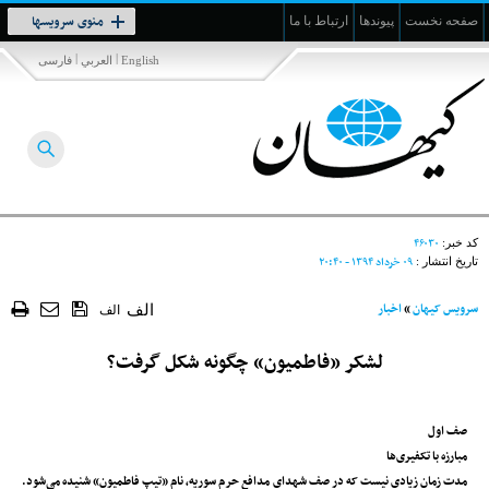
Toggle
منوی سرویسها
صفحه نخست
پیوندها
ارتباط با ما
navigation
|
|
English
العربي
فارسی
۴۶۰۳۰
کد خبر:
۰۹ خرداد ۱۳۹۴ - ۲۰:۴۰
تاریخ انتشار :
سرویس کیهان
»
اخبار
الف
الف
لشکر «فاطمیون» چگونه شکل گرفت؟
صف اول
مبارزه با تکفیری‌ها
مدت زمان زیادی نیست که در صف شهدای مدافع حرم سوریه، نام «تیپ فاطمیون» شنیده می‌شود.