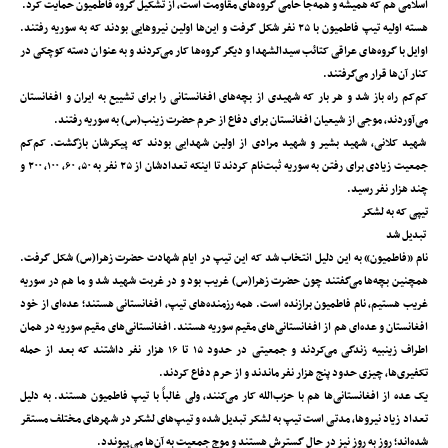
اسلامی هم که همیشه و همه‌جا حامی گروه‌های مقاومت است، از تشکیل گروه فاطمیون حمایت کرد.
هسته اولیه تیپ فاطمیون با ۲۵ نفر شکل گرفت و این‌ها اولین نیروهایی بودند که به سوریه رفتند.
اوایل با گروه‌های عراقی کتائب سیدالشهدا و دیگر گروه‌ها کار می‌کردند و به عنوان دسته کوچکی در
کنار آن‌ها قرار می‌گرفتند.
کم‌کم راه باز شد و هر بار که شهیدی از بچه‌های افغانستانی را برای تشییع به ایران و افغانستان
می‌آوردند، موجی از شیعیان افغانستان برای دفاع از حرم حضرت زینب(س) به سوریه رفتند.
شهید کلانی، شهید بشیر و شهید مرادی از اولین شهدایی بودند که پیکرشان بازگشت. کم‌کم
جمعیت زیادی برای رفتن به سوریه ثبت‌نام کردند تا اینکه تعدادشان از ۲۵ نفر به ۵۰، ۶۰، ۱۰۰، ۲۰۰ و
چند هزار نفر رسید.
تیپی که به لشکر
تبدیل شد
نام «فاطمیون» به این دلیل انتخاب شد که این تیپ در ایام شهادت حضرت زهرا(س) شکل گرفت.
همچنین بچه‌ها می‌گفتند چون حضرت زهرا(س) غریب بود و در غربت شهید شد و ما هم در سوریه
غریب هستیم، نام فاطمیون برازنده است. همه رزمنده‌های تیپ، افغانستانی هستند؛ عده‌ای از خود
افغانستان و عده‌ای هم از افغانستانی‌های مقیم سوریه هستند. افغانستانی‌های مقیم سوریه در همان
اطراف زینبیه زندگی می‌کردند و جمعیتی در حدود ۱۵ تا ۱۶ هزار نفر داشتند که بعد از حمله
تکفیری‌ها، چیزی حدود پنج هزار نفر ماندند و از حرم دفاع کردند.
یک عده از افغانستانی‌ها هم با حزب‌الله کار می‌کنند، ولی غالباً با تیپ فاطمیون هستند. به ‌دلیل
تعداد زیاد نیروها، مدتی است تیپ به لشکر تبدیل شده و تیپ‌های لشکر در شهرهای مختلف مستقر
شده‌اند؛ روز به روز نیز در حال گسترش هستند و موج جمعیت به آن‌ها می‌پیوندد.