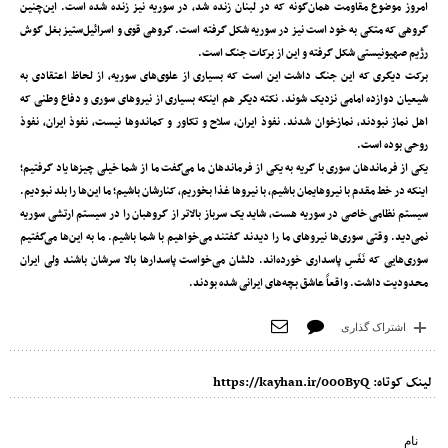
امروز موضوع مقاومت همان‌گونه که در لبنان زنده شد، در سوریه نیز زنده شده است. این‌چنین
گروهی که متکی به خود است نیز در سوریه شکل‌ گرفته است. گروهی قوی و اسرائیل‌ستیز بغل گوش
رژیم صهیونیستی شکل گرفته و این از برکات جنگ است.
برکت دیگری که این جنگ داشت این است که بسیاری از علوی‌های سوریه، از لحاظ اعتقادی به
شیعیان دوازده امامی نزدیک شوند. نکته دیگر هم اینکه بسیاری از نیروهای سوری و دفاع وطنی که
اهل نماز نبودند، نمازخوان شدند. نفوذ ایران، سلاح و تکاور و کماندوها نیست، نفوذ ایران، نفوذ
روحی بوده است.
یکی از فرماندهان سوری با گریه به یکی از فرماندهان ما می‌گفت ما از شما خیلی چیزها یاد گرفتیم؛
اینکه در خط مقدم با نیروهایمان باشیم، با نیروها غذا بخوریم، کنارشان باشیم؛ ما این‌ها را بلد نبودیم.
سیستم نظامی خاصی در سوریه هست، شاید یک سرباز بالاتر از گروهبان را در سیستم ارتشی سوریه
نمی‌دید. وقتی سوری‌ها نیروهای ما را دیدند گفتند می‌خواهیم با شما باشیم. ما به این‌ها می‌گفتیم
سوری‌هایی که نَفَسِ پاسداری خورده‌اند. دلشان می‌خواست پاسدارها بالا سرشان باشند ولی ایران
محدودیت داشت. واقعاً عاشق بچه‌های ایرانی شده بودند.
اشتراک گذاری
لینک کوتاه:
https://kayhan.ir/000ByQ
نام