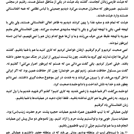
که هیئت فارسی‌زبانان کجاست. گفتند یک هیئت در یکی از مناطق دمشق هست. رفتیم در مجلس
نشستیم. همین‌طور که سخنران صحبت می‌کرد دیدیم جمعیتی با لباس نظامی که همه افغانستانی
هستند وارد هیئت شدند.
هیئت که تمام شد و سفره غذا را پهن کردند دیدیم به ظاهر اهالی افغانستانی هستند، ولی یکی با
لهجه قمی، یکی با لهجه تهرانی و یکی با لهجه مشهدی صحبت می‌کند. چون افغانستانی‌های مقیم
سوریه با لهجه غلیظ عربی حرف می‌زنند و ما و آن‌ها هیچ کدام زبان هم را نمی‌فهمیم، اما این دسته
این‌طور نبودند.
کمی صحبت کردیم و گرم گرفتیم. ازشان خواهش کردیم که کاری کنید ما هم با شما باشیم. گفتند
ایرانی‌ها اجازه ندارند توی گروه ما باشند، چون بنا نیست نیرویی از ایران در جنگ سوریه حضور داشته
باشد. خیلی اصرار کردیم. یکی گفت می‌دانی من که هستم که این‌طور اصرار می‌کنی؟ گفتیم نه.
گفت من مسئول حفاظت هستم. زدیم توی سر خودمان! چون کار حفاظت همین بود که اگر ایرانی
داخل گروه می‌شد، او را بیرون می‌کردند و به شدت در این موضوع سخت‌گیری داشتند. نمی‌دانم
چطور شد و خدا به دلش انداخت و با «ابوحامد» صحبت کرد.
ابوحامد می‌گفت اگر شما شهید یا زخمی شدید چه کاری کنیم؟ گفتم اگر شهید شدیم ما را ول کنید
و بروید. به زخمی‌های ما هم کاری نداشته باشید. فقط اجازه دهید در عملیات‌ها با شما باشیم.
زبان افغانستانی یاد گرفتیم
اولین عملیاتی که با تیپ فاطمیون همراه شدیم عملیات حجیره پشت حرم حضرت زینب(س) بود.
عملیات بسیار خوبی بود و توانستیم پشت حرم را آزاد کنیم. روز تاسوعای دو سال پیش این عملیات
انجام شد و ما هم توانستیم جزئی از تیپ فاطمیون باشیم.
۷۰ روز با نیروهای تیپ در منطقه بودیم. مدتی می‌شد که در منطقه حضور داشتیم و عملیاتی هم