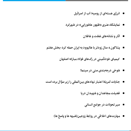
انرژی هسته‌ای از روسیه؛ آب از اسرائیل
نمایشگاه هنری «ظهور عاشورایی» در شهرکرد
آثار و نشانه‌های غفلت و غافلان
پنتاگون 4 سال زودتر با ‌هالیوود به ایران حمله کرد-بخش هفتم
کیمیای خودتأمینی در رگ‌های فولاد مبارکه اصفهان
شوخی درجه‌بندی سنی در سینما!
جنایات آمریکا اعتبار نهادهای بین‌المللی را زیر سؤال برده است
فضیلت مجاهدان و شهیدان دریا
سیر تحولات در جوامع انسانی
مهارت‌های اخلاقی در روابط زوجین(شبهه ها و پاسخ ها)