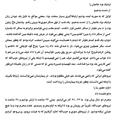
نزدیک بود جانمان را
از دست بدهیم
اوایل که به سوریه آمده بودیم ارتباط‌گیری بسیار سخت بود. بعضی مواقع به‌ دلیل بلد نبودن زبان
نزدیک بود جانمان را از دست بدهیم. یک شب از توی سنگر سوری‌ها بیرون رفتم. پشتمان باغ زیتون
بود و ۵۰ متر جلوتر از سنگر دشمن قرار داشت. آمدم عقب و می‌خواستم برگردم به سنگر که یک‌باره
کسی از سنگر داد زد مین! گفتم مین؟! یعنی چطور می‌شود در عرض چند دقیقه مین گذاشته باشند.
دوباره یک قدم آمدم جلوتر که دیدم با عصبانیت می‌گوید مییین! تعجب کرده بودم که چطور ممکن
است. مگر همچین چیزی می‌شود. باز با صدای بلند داد زد: مین! چراغ قوه کوچکی که داشتم را
روشن کردم شروع کرد به تیراندازی. سریع روی زمین خوابیدم. آن نفر با داد حرف می‌زد و من هم با
داد جواب می‌دادم. هرچه می‌گفتیم حرف هم را نمی‌فهمیدیم تا اینکه یکی از نیروهای حزب‌الله که
کمی فارسی بلد بود مرا شناخت. بعد فهمیدم «مین» یعنی تو که هستی که در زبان عامیانه این‌طور
گفته می‌شود.
نیروهای ایرانی که زخمی می‌شدند هم خیلی مظلوم بودند. در بیمارستان نمی‌توانستند ارتباط بگیرند
یا اینکه نمی‌دانستند چطور هزینه بیمارستان را پرداخت کنند.
اجازه حضور ما را
«ابوحامد» داد
محرم دو سال پیش بود. ما ۲۴ ـ ۴۸ کار می‌کردیم. یعنی ۲۴ ساعت با ارتش بودیم و ۴۸ ساعت با
نیروهای حزب‌الله. تقریباً هر روزمان پر بود تا اینکه به ایام محرم رسیدیم. هفت محرم بود و ما هیچ
هیئتی نرفته بودیم. از نیروهای سوری و حزب‌الله اجازه گرفتیم که به هیئت برویم. پرس‌وجو کردیم