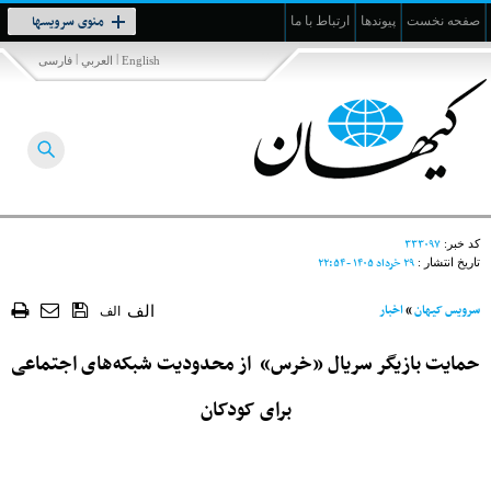
Toggle
منوی سرویسها
صفحه نخست
پیوندها
ارتباط با ما
navigation
|
|
English
العربي
فارسی
۳۳۳۰۹۷
کد خبر:
۲۹ خرداد ۱۴۰۵ - ۲۲:۵۴
تاریخ انتشار :
سرویس کیهان
»
اخبار
الف
الف
حمایت بازیگر سریال «خرس» از محدودیت شبکه‌های اجتماعی
برای کودکان