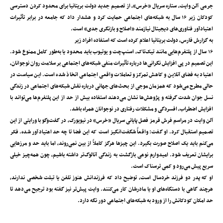
جرمی آلن وایت، ستاره سریال «خرس»، از تصمیم جدید دولت بریتانیا برای محدود کردن دسترسی
کودکان زیر ۱۶ سال به شبکه‌های اجتماعی حمایت کرد و هشدار داد که جامعه در برابر تأثیرات
اعتیادآور فناوری‌های دیجیتال نیازمند «اصلاح و بازنگری جدی» است.
به گزارش فارس، دولت بریتانیا اعلام کرده است که استفاده افراد زیر
۱۶ سال از پلتفرم‌هایی مانند تیک‌تاک، اسنپ‌چت و یوتیوب باید محدود یا به‌طور کامل ممنوع شود.
این تصمیم در پی افزایش نگرانی‌ها درباره تأثیرات منفی شبکه‌های اجتماعی بر سلامت روان نوجوانان،
اعتیاد به فضای آنلاین و کاهش تمرکز و تعاملات واقعی اجتماعی اتخاذ شده است. این سیاست در
حالی مطرح می‌شود که همزمان موجی از بحث‌های جهانی درباره نقش شبکه‌های اجتماعی در زندگی
نسل جوان شدت گرفته و پژوهش‌ها نشان می‌دهند استفاده بیش از حد از این پلتفرم‌ها می‌تواند با
افزایش اضطراب، افسردگی و مشکلات رفتاری در نوجوانان همراه باشد.
آلن وایت در مراسم فرش قرمز فصل پایانی سریال «خرس» در نیویورک، در گفت‌وگو با ورایتی از این
تصمیم استقبال کرد. او گفت: واقعاً شگفت‌انگیز است که این فضا تا چه حد اعتیادآور شده. فکر
می‌کنم باید یک اصلاح صورت بگیرد. این چیزها هرگز کاملاً از بین نمی‌روند، اما باید حد و مرزهایی
برایشان تعریف شود. امیدوارم نوعی بازگشت به زندگی آنالوگ‌تر داشته باشیم، چون همه‌چیز خیلی
سریع پیش می‌رود و کمی ترسناک است.
او که پدر دو فرزند خردسال است، توضیح داد که فرزندانش هنوز تلفن یا تبلت شخصی ندارند،
هرچند گاهی با دستگاه‌های او یا مادرشان کار می‌کنند. وایت پیش‌تر نیز گفته بود ترجیح می‌دهد تا
حد امکان کودکانش را از ورود به شبکه‌های اجتماعی دور نگه دارد.