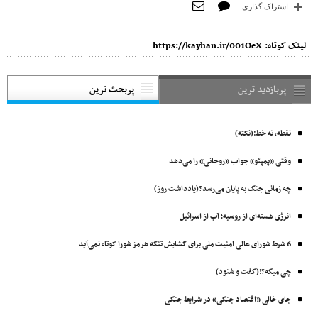
اشتراک گذاری
لینک کوتاه:
https://kayhan.ir/001OeX
پربازدید ترین
پربحث ترین
نقطه، ته خط!(نکته)
وقتی «پمپئو» جواب «روحانی» را می‌دهد
چه زمانی جنگ به پایان می‌رسد؟(یادداشت روز)
انرژی هسته‌ای از روسیه؛ آب از اسرائیل
6 شرط شورای عالی امنیت ملی برای گشایش تنگه هرمز شورا کوتاه نمی‌آید
چی میگه؟!(گفت و شنود)
جای خالی «اقتصاد جنگی» در شرایط جنگی