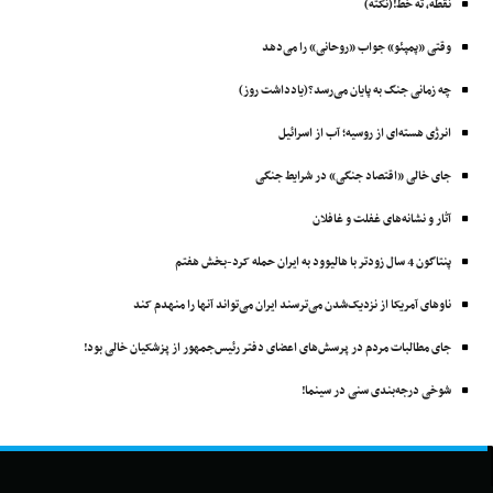
نقطه، ته خط!(نکته)
وقتی «پمپئو» جواب «روحانی» را می‌دهد
چه زمانی جنگ به پایان می‌رسد؟(یادداشت روز)
انرژی هسته‌ای از روسیه؛ آب از اسرائیل
جای خالی «اقتصاد جنگی» در شرایط جنگی
آثار و نشانه‌های غفلت و غافلان
پنتاگون 4 سال زودتر با ‌هالیوود به ایران حمله کرد-بخش هفتم
ناوهای آمریکا از نزدیک‌شدن می‌ترسند ایران می‌تواند آنها را منهدم ‌کند
جای مطالبات مردم در پرسش‌های اعضای دفتر رئیس‌جمهور از پزشکیان خالی بود!
شوخی درجه‌بندی سنی در سینما!