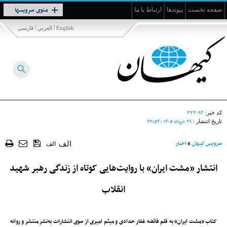
Toggle
منوی سرویسها
صفحه نخست
پیوندها
ارتباط با ما
navigation
|
|
English
العربي
فارسی
۳۳۳۰۹۳
کد خبر:
۲۹ خرداد ۱۴۰۵ - ۲۲:۵۴
تاریخ انتشار :
سرویس کیهان
»
اخبار
الف
الف
انتشار «مشت ایران» با روایت‌هایی کوتاه از زندگی رهبر شهید
انقلاب
کتاب «مشت ایران» به قلم فائضه غفار حدادی و میثم امیری از سوی انتشارات به‌نشر منتشر و روانه