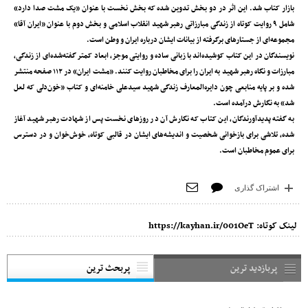
بازار کتاب شد. این اثر در دو بخش تدوین شده که بخش نخست با عنوان «یک مشت صدا دارد»
شامل ۹ روایت کوتاه از زندگی مبارزاتی رهبر شهید انقلاب اسلامی و بخش دوم با عنوان «ایران آقا»
مجموعه‌ای از جستارهای برگرفته از بیانات ایشان درباره ایران و وطن است.
نویسندگان در این کتاب کوشیده‌اند با زبانی ساده و روایتی موجز، ابعاد کمتر گفته‌شده‌ای از زندگی،
مبارزات و نگاه رهبر شهید به ایران را برای مخاطبان روایت کنند. «مشت ایران» در ۱۱۲ صفحه منتشر
شده و بر پایه منابعی چون دایره‌المعارف زندگی شهید سیدعلی خامنه‌ای و کتاب «خون‌دلی که لعل
شد» به نگارش درآمده است.
به گفته پدیدآورندگان، این کتاب که نگارش آن در روزهای نخست پس از شهادت رهبر شهید آغاز
شده، تلاشی برای بازخوانی شخصیت و اندیشه‌های ایشان در قالبی کوتاه، خوش‌خوان و در دسترس
برای عموم مخاطبان است.
اشتراک گذاری
لینک کوتاه:
https://kayhan.ir/001OeT
پربازدید ترین
پربحث ترین