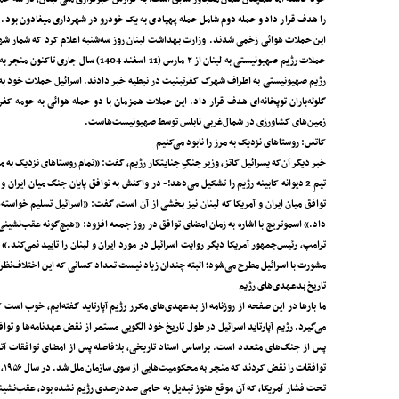
را هدف قرار داد و حمله دوم شامل حمله پهپادی به یک خودرو در شهرداری میفادون بود. مت
رژیم صهیونیستی به اطراف شهرک کفرتبنیت در نبطیه خبر دادند. اسرائیل حملات خود به جنو
گلوله‌باران توپخانه‌ای هدف قرار داد. این حملات همزمان با دو حمله هوائی به حومه کف
زمین‌های کشاورزی در شمال‌غربی نابلس توسط صهیونیست‌هاست.
کاتس: روستاهای نزدیک به مرز را نابود می‌کنیم
خبر دیگر آن‌که یسرائیل کاتز، وزیر جنگِ جنایتکار رژیم، گفت: «تمام روستاهای نزدیک به
تیمِ 2 دیوانه کابینه رژیم را تشکیل می‌دهد!- در واکنش به توافق پایان جنگ میان ایر
توافق میان ایران و آمریکا که لبنان نیز بخشی از آن است، گفت: «اسرائیل تسلیم خواسته
ترامپ، رئیس‌جمهور آمریکا دیگر روایت اسرائیل در مورد ایران و لبنان را تایید نمی‌کند.» 
مشورت با اسرائیل مطرح می‌شود؛ البته چندان زیاد نیست تعداد کسانی که این اختلاف‌نظر ر
تاریخ بدعهدی‌های رژیم
ما بارها در این صفحه از روزنامه از بدعهدی‌های مکرر رژیم آپارتاید گفته‌ایم، خوب اس
می‌گیرد. رژیم آپارتاید اسرائیل در طول تاریخ خود الگویی مستمر از نقض عهدنامه‌ها و تو