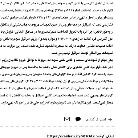
تکرار شده است. توافقات اسلو (۱۹۹۳ و ۱۹۹۵) نمونه‌ای مس
زمینه‌ای برای راه‌حل دائمی براساس قطعن
نشان می‌دهد که اسرائیل در دهه‌های پس از اسلو، تعهدات مربوط به عقب‌نشینی از مناطق خاص مانند حبر
را به‌طور ناقص اجرا کرد یا به تعویق انداخت؛ شهرک‌سازی‌ها در مناطق اشغالی افزایش یا
دور آتش‌بس غزه (مانند سال‌های ۲۰۰۸، ۲۰۱۲ و موارد بعدی)،
ادامه عملیات نظامی حکایت دارند که منجر به تشدید تنش‌ها شده است. این موارد، که د
تعهدات بین‌المللی توسط اسرائیل ترسیم می‌کنند.
اجرا شد، قرار بود گامی ظاهری برای کاهش تنش باشد، اما بلافاصله پس از خروج نیروهای نظ
خود را حفظ کرد که این اقدام توسط گزارش‌های متعدد سازمان ملل و سازمان‌های حقوق بش
مذاکرات و توافقات آتش‌بس پس ا
هدفمند ترور، حملات هوائی پیش‌دستانه یا گسترش فعالیت‌های شهرک‌سازی در کرانه باختری
گزارش‌های رسمی ثبت شده، اعتماد به تعهدات کتبی اسرائیل را به‌شدت کاهش داده است. 
مجال نمی‌گنجد. این مثال‌ها ذکر شد تا روشن شود که رژیم حتی ظاهر را هم نگه نمی‌دارد.
اشتراک گذاری
لینک کوتاه:
https://kayhan.ir/001OdZ