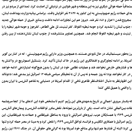
عاقباً حمله هوائی دیگری نیز به این منطقه و شهر شوکین در نزدیکی آن اصابت کرد. تعدادی از مردم نیز در
این حملات هوائی زخمی شدند. وزارت بهداشت لبنان روز سه‌شنبه اعلام کرد که شمار شهدای حملات رژیم صهیونیستی به این کشور به ۳۸۲۶ نفر افزایش یافت. براساس بیانیه وزارت بهداشت لبنان،
حملات رژیم صهیونیستی به لبنان از ۲ مارس (11 اسفند 1404) سال جاری تاکنون منجر به مجروح شدن ۱۱هزار و ۸۵۱ نفر شد. دیروز هم این تجاوزات ادامه داشت و منابع خبری از حمله هوائی جدید
ب لبنان را تشدید کرد و حومه نبطیه الفوقا، کفر تبنیت، تل علی الطاهر، کفرجوز و حومه شهر نبطیه را با
ر تبنیت و شهر نبطیه الفوقا انجام شد. همچنین تصاویر منتشرشده از جنوب لبنان نشان‌دهنده از بین رفتن
 مرز به‌طور سیستماتیک در حال نابودی هستند.» همچنین، وزیر دارایی رژیم صهیونیستی- که در کنار بن گویر
ان و آمریکا، بر ادامه تجاوزگری و اشغالگری این رژیم در خاک لبنان تأکید کرد. بتسلئیل اسموتریچ در واکنش به
‌ها و فشارهای خارجی نخواهد شد و عملیات نظامی خود در لبنان را بدون هیچ‌گونه امتیازدهی ادامه خواهد
داد.» اسموتریچ با اشاره به زمان امضای توافق در روز جمعه افزود: «هیچ‌گونه عقب‌نشینی‌ در کار نخواهد بود؛ نه روز جمعه و نه پس از آن.» تحلیلگر سیاسی شبکه ۱۲ اسرائیل نیز مدعی شد: «دونالد
این اظهارنظر به دنبال اختلاف‌نظرِ ظاهری ناشی از اقدام آمریکا در دستیابی به تفاهم آتش‌بس با ایران بدون
ا واقعی یا عمیق تلقی کند!
ت که یک‌بار مروری اجمالی بر تاریخ بدعهدی‌های این رژیم کنیم تا مشخص شود این ادعای ما از کجا سرچشمه
افقات بین‌المللی نشان داده است. یکی از بارزترین نمونه‌ها، نقض مکرر توافقات آتش‌بس و پیمان‌های آتش‌بس
پس از جنگ‌های متعدد است. براساس اسناد تاریخی، بلافاصله پس از امضای توافقات آتش‌بس ۱۹۴۹ با همسایگان عرب، نیروهای اسرائیلی با ورود به مناطق غیرنظامی و حملات به غیرنظامیان، این
توافقات را نقض کردند که منجر به محکومیت‌هایی از سوی سازمان ملل شد. در سال ۱۹۵۶، رژیم اسرائیل با همکاری انگلیس و فرانسه، توافق آتش‌بس ۱۹۴۹ را نقض کرد و به سینا در مصر حمله کرد و تنها
تحت فشار آمریکا، که آن موقع هنوز تبدیل به حامی صددرصدی رژیم نشده بود، عقب‌نشینی کرد؛ البته آن‌ فشارها هم تنها برای منافع خود آمریکا بود نه گرانی‌های حقوقی آن. در جنگ ۱۹۶۷ نیز، رژیم