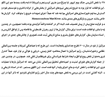
اسرائیل توافق آتش‌بس را نقض کرد و حمله پیش‌دستانه‌ای انجام داد. این الگو در سال ۱۹۷۳ با نقض آتش‌بس جنگ یوم کیپور (با چراغ سبز هنری کیسینجر و آمریکا) ادامه یافت.بعدها هم این الگو
تند از تعهدات نقض‌شده است. این توافقات که قرار بود به خروج تدریجی نیروهای اسرائیلی از بخش‌هایی از کرانه باختری و غزه منجر شود و
امه‌های ۲۴۲ و ۳۳۸ شورای امنیت فراهم کند، با گسترش مداوم شهرک‌سازی‌های اسرائیلی مواجه شد که عملاً اجرای تعهدات خروج را متوقف کرد. گزارش‌ها
ون و بازنگری‌های بعدی مانند Memorandum Wye River
فت و فرآیند صلح بیش از پیش تضعیف شد، البته اگر در گذشته واقعاً فرآیندی بوده باشد! همچنین، در چندین
 رژیم اسرائیل متهم به نقض اولیه یا مکرر توافقات شده است؛ برای مثال، گزارش‌ها از ترور رهبران فلسطینی بلافاصله پس از توافق آتش‌بس و
ر اسناد سازمان ملل، گزارش‌های حقوق بشری و منابع تاریخی ثبت شده، تصویری از چالش‌های جدی در اجرای
یکی دیگر از نمونه‌های مستند و خاص نقض تعهدات، مربوط به توافق خروج نظامیان رژیم اسرائیل از غزه در سال ۲۰۰۵ (طرح جداسازی یکجانبه) است. این طرح که با هماهنگی آمریکا و جامعه بین‌المللی
امی و شهرک‌نشینان، رژیم اسرائیل با اعمال محاصره کامل زمینی، دریایی و هوائی بر نوار غزه، عملاً کنترل
ری به‌عنوان نقض روح توافق و ایجاد شرایط غیرانسانی برای غیرنظامیان تلقی شد. همچنین، در چندین دور
ز آن (مانند توافقات ۲۰۱۴ و ۲۰۲۱)، گزارش‌های مستند از جمله گزارش‌های شورای امنیت و کمیته‌های تحقیق بین‌المللی نشان می‌دهد که اسرائیل بارها با عملیات
، این توافقات را نقض کرده و مانع اجرای پایدار آنها شده است. این الگوی مستمر، که در اسناد تاریخی و
البته گفتنی است در این بررسی به نقض عهدهای چند سال اخیر رژیم اشاره‌ای نکردیم که ذکر آنها در این