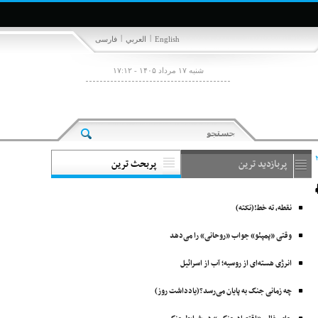
|
|
English
العربي
فارسی
شنبه ۱۷ مرداد ۱۴۰۵ - ۱۷:۱۲
پربازدید ترین
پربحث ترین
نقطه، ته خط!(نکته)
وقتی «پمپئو» جواب «روحانی» را می‌دهد
انرژی هسته‌ای از روسیه؛ آب از اسرائیل
چه زمانی جنگ به پایان می‌رسد؟(یادداشت روز)