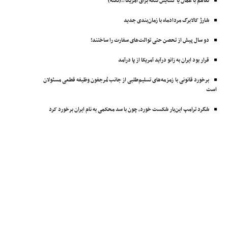
تفاهم با عمان یا گشایش تنگه برای آمریکا؟!(نکته)
شارژ کالابرگ مردادماه با زمان‌بندی جدید
دو سال پیش از تحصن حتی توالت‌های سفارت را ساختند!
قرار بود ایران به زانو درآید آمریکا از پا درآمد
برخورد قانونی با زمزمه‌های تسلیم‌طلبی از جانب مُرجفون وظیفه‌ قطعی مسئولان
است
شگرد ترامپ این‌بار شکست خورد، چون با سد محکمی به نام ایران برخورد کرد