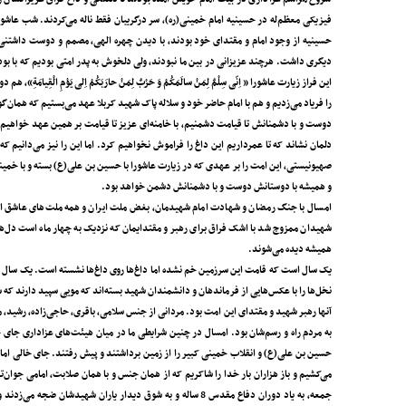
فیزیکی معظم‌له در حسینیه امام خمینی(ره)، سر در‌گریبان فقط ناله می‌کردند. شب عاش
دیگری داشت. هرچند عزیزانی در بین ما نبودند، ولی دلخوش به پدر امتی بودیم که با بو
این فراز زیارت عاشورا « اِنّی سِلْمٌ لِمَنْ سالَمَکُمْ وَ حَرْبٌ لِمَنْ حارَبَکُمْ اِلی یَوْمِ الْق
را فریاد می‌زدیم و هم با امام حاضر خود و سلاله پاک شهید کربلا عهد می‌بستیم که همان‌گ
صهیونیستی‌، این امت را بر عهدی که در زیارت عاشورا با حسین بن علی‌(ع) بسته و با خمین
و همیشه با دوستانش دوست و با دشمنانش دشمن خواهد بود.
امسال با جنگ رمضان و شهادت امام شهیدمان‌، بغض ملت ایران و همه ملت‌های عاشق اما
شهیدان ممزوج شد با اشک فراق برای رهبر و مقتدایمان که نزدیک به چهار ماه است دل‌های
همیشه دیده می‌شوند.
یک سال است که قامت این سرزمین خم نشده اما داغ‌ها روی داغ‌ها نشسته است. یک سال ا
نخل‌ها را با عکس‌هایی از فرماندهان و دانشمندان شهید بسته‌اند که مویی سپید دارند که 
آنها رهبر شهید و مقتدای این امت بود. مردانی از جنس سلامی، باقری‌، حاجی‌زاده‌، رشید‌،
به مردم راه و رسم‌شان بود. امسال در چنین شرایطی ما در میان هیئت‌های عزاداری جای خا
حسین بن علی(ع) و انقلاب خمینی کبیر را از زمین برداشتند و پیش ‌رفتند. جای خالی امام 
می‌کشیم و باز هزاران بار خدا را شاکریم که از همان جنس و با همان صلابت، امامی جوان‌