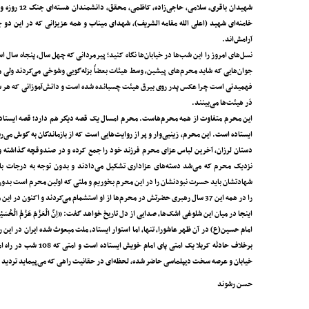
شهیدان باقر
آرامش‌اند.
نسل‌های امروز را این شب‌ها در خیابان‌ها نگاه کنید؛ پیرمردانی که چهل سال‌، پنجاه سال 
جوان‌هایی که شاید محرم‌های پیشین، وسط هیئات بعضاً بزله‌گویی وشوخی می‌کردند ولی 
فهمیدنی است چرا عکس پدر روی بیرق هیئت چسبانده شده است و دانش‌آموزانی که هر سال
دَر هیئت‌ها می‌بینند.
این محرم متفاوت از همه محرم‌هاست. محرم امسال یک قصه‌ دیگر هم دارد؛ قصه‌ ایستادن. ان
ایستاده است. این محرم، زینبی‌وار و پر از روایت‌هایی است که از بازماندگان به گوش می‌ر
دستان لرزان، آخرین لباس عزای محرم فرزند خود را جمع کرده و در صندوقچه گذاشته و به
نزدیک محرم که می‌شد دسته‌های عزاداری تشکیل می‌دادند و بدون توجه به درجات بالای
شهادتشان باید حسرت نبودنشان را در این محرم بخوریم و ملتی که اولین محرم است بدو
را در همه این 37 سال رهبری حضرتش در محرم‌ها از او استشمام می‌کردند و اکنون در این محرم باید بدون حضور فیزیکی حضرتش در هیئت‌های عزاداری 10 شبانه‌روز سینه بزنند و اشک بریزند.
اینجا در میان این شلوغی اشک‌ها، صدایی از دل تاریخ خواهد گفت: «اِنَّ الْعَزْمَ عَزْمُ الْحُس
برخلاف حادثه کربلا یک
خیابان و عرصه سخت دیپلماسی حاضر شده‌، لحظه‌ای در حقانیت راهی که می‌پیماید تردید ب
حسن رشوند