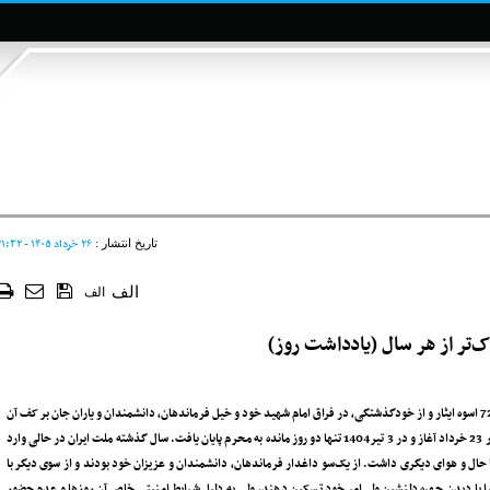
۲۶ خرداد ۱۴۰۵ - ۲۱:۳۲
تاریخ انتشار :
الف
الف
‌تر از هر سال (یادداشت روز)
امسال در حالی وارد محرم شده‌ایم که در کنار عزاداری برای سید و سالار شهیدان کربلا و 72 اسوه ایثار و از خودگذشتگی‌، در فراق امام شهید خود و خیل فرماندهان، دانشمندان و یاران جان بر کف آن
عزیز سفر کرده هم عزاداریم. جنگ 12 روزه آمریکای جنایتکار و رژیم صهیونیستی خبیث در 23 خرداد آغاز و در 3 تیر1404 تنها دو روز مانده به محرم پایان یافت. سال گذشته ملت ایران در حالی وارد
حال و هوای دیگری داشت. از یک‌سو داغدار فرماندهان‌، دانشمندان و عزیزان خود بودند و از سوی دیگر با
ا با دیدن چهره دلنشین ولی‌امر خود تسکین دهند، ولی به دلیل شرایط امنیتی خاص آن روزها و عدم حضور