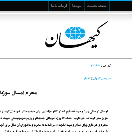
صفحه نخست
پیوندها
ارتباط با ما
۳۳۲۹۷۰
کد خبر:
سرویس کیهان
»
اخبار
محرم امسال سوزناک
محرم و عزاداری برای سالار و سیدالشهداء می‌شدندکه محرم و عاشورای آن سال برای آنها 
شروع مراسم عزاداری در بیت امام خویش آمده بودند تا دلتنگی و داغ فراق عزیزانشان ر