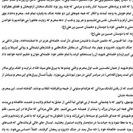
ورا که شد و پرده‌های حسینیه کنار رفت و مردمی که چند روز بود دلتنگ سخنان آرام‌بخش و فضای عطرآلود
حسینیه از وجود امام و مقتدای خود بودند‌، با دیدن چهره الهی‌، مصمم و دوست داشتنی امام خویش به وجد آمدند و انگار که همه غم‌های این دو هفته جنگ به یکباره تمام شد. محرم 1404، بوی
دنش آرام و با نفسش، نفس می‌کشیدیم و هر روز و شب از دهه محرم که زیارت عاشورا می‌خواندیم با خواندن
ِیامَةِ»‌، هم دوستی و دشمنی خود با دوستان و دشمنان حسین بن علی(ع)
ونه که با دوستان حسین بن علی‌(ع)
دوست و با دشمنانش تا قیامت دشمنیم‌، با خامنه‌ای عزیز تا قیامت بر همین عهد خواهیم بود. اما افسوس که دشمن خبیث با شنیدن صدای دل امت خامنه‌ای عزیز در 9 اسفند1404‌، چنان داغی بر
دلمان نشاند که تا عمرداریم این داغ را فراموش نخواهیم کرد. اما این را نیز می‌دانیم که جنگ 12روزه‌، 40روزه و چهار ماه ایستادگی در مقابل جنگ‌طلبی و فشارهای تبلیغاتی و روانی آمریکا و رژیم
ی کبیر(ره) و خامنه‌ای شهید آن را مستحکم کرده‌، با امام حاضر خود خامنه‌ای جوان و حکیم ادامه خواهد داد
م شهید از همان نخستین شب اول محرم، وقتی چشم‌ها به بیرق‌های سیاه افتاد‌، ترکید و اشک برای سالار
 امت رسول‌الله(ص) در سراسر گیتی در سوز نبودنش می‌سوزد. یقیناً امسال بیرق‌های این محرم سیاه‌تر از
ست که از رفتن تک‌تک مردانی که هرکدام ستونی از خیمه برافراشته انقلاب بودند، گذشته است. این محرم،
سلسله جنبان
 موسوی، پاکپور که با چشمانی خسته از بی‌خوابی اما آتشی از عشق به اسلام، ولایت و خدمت خالصانه و بی‌منت
لی ‌همه این مردان بزرگ را بیشتر از همیشه حس می‌کنیم. جای خالی مردانی که سال‌ها در این مسیر، عَلَم
شهیدی که صدای دلنشین او سینه‌ها را می‌لرزاند و ما را دلخوش به این می‌کرد که با نفس او زنده‌ایم و نفس
تر به ما عطا نمود و به حیات ما در سایه‌سار ولایت استمرار بخشید. امسال جای خالی فرماندهانی که شب‌های
جمعه، به یاد دوران دفاع مقدس 8 ساله و به شوق دیدار یاران شهید‌شان ضجه می‌زدند و مزد خدمت خالصانه خود را 40 سال بعد در جنگ 12روزه و رمضان گرفتند‌، کاملاً احساس می‌شود. به یاد