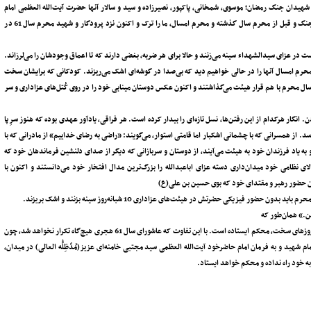
ی، سلامی، حاجی‌زاده، کاظمی، محقق‌، دانشمندان هسته‌ای جنگ 12 روزه و شهیدان جنگ رمضان؛ موسوی، شمخانی، پاکپور‌، نصیرزاده و سید و سالار آنها حضرت آیت‌الله العظمی امام
خامنه‌ای شهید (اعلی الله مقامه الشریف)، شهدای میناب و همه عزیزانی که در این دو جنگ و قبل از محرم سال گذشته و محرم امسال‌، ما را ترک و اکنون نزد پرودگار و شهید محرم سال 61 در
است در عزای سیدالشهداء سینه می‌زنند و حالا برای هر ضربه، بغضی دارند که تا اعماق وجودشان را می‌لرزاند.
محرم امسال آنها را در حالی خواهیم دید که بی‌صدا در گوشه‌ای اشک می‌ریزند. کودکانی که برایشان سخت
 محرم با هم قرار هیئت می‌گذاشتند و اکنون عکس دوستان مینابی خود را در روی کُتل‌های عزاداری و سر
گار هرکدام از این رفتن‌ها، نسل تازه‌ای را بیدار کرده است. هر فراقی، یادآور عهدی بوده که هنوز سرِ پا
سد. از همسرانی که با چشمانی اشکبار اما قامتی استوار، می‌گویند: «راضی به رضای خداییم» از مادرانی که با
 یاد فرزندان خود به هیئت می‌آیند‌، از دوستان و سربازانی که دیگر از صدای دلنشین فرماندهان خود که
 نظامی خود میدان‌داری دسته عزای اباعبدالله را بزرگ‌ترین مدال افتخار خود می‌دانستند و اکنون با
ن حضور رهبر و مقتدای خود که بوی حسین بن علی(ع)
َیْن.» همان‌طور که
امام حسین‌(ع) در آن ظهر عاشورا‌، تنها، اما استوار ایستاد، ملت مبعوث شده ایران در این روزهای سخت، محکم ایستاده است. با این تفاوت که عاشورای سال 61 هجری هیچ‌گاه تکرار نخواهد شد، چون
 امتی پای امام خویش ایستاده است و امتی که 108 شب در راه امام شهید و به فرمان امام حاضرخود آیت‌الله العظمی سید مجتبی خامنه‌ای عزیز(مُدَّ‌ظِلُّه العالی) در میدان‌،
ه خود راه نداده و محکم خواهد ایستاد.