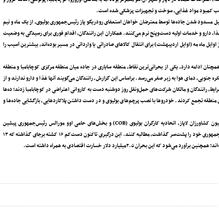
وجب کمبود مواد غذایی، سوخت و تجهیزات پزشکی شده است.
‌دلیل مسدود شدن جاده‌ها توسط معترضان خواهان استعفای رودریگو پاز رئیس‌جمهوری بولیوی، از یک ماه و نیم
ا، دارو و خدمات اولیه دست‌وپنج نرم می‌کنند. همکاران این رانندگان، اقدام فوری برای رسیدگی به وضعیت
هزار راننده کامیون‌های سنگین، که از اوایل ماه مه (اوایل اردیبهشت) برای انتقال کالاهای صادراتی یا وارداتی در مسیر بوده‌اند، بیشترین آسیب را
ز افه، اگرچه این مسدودسازی‌ها در پنج منطقه از ۹ منطقه بولیوی همچنان ادامه دارد، یکی از بحرانی‌ترین نقاط، منطقه سایاری در جاده میان منطقه مرکزی کوچابامبا و منطقه
است و در طول زمستان نیمکره جنوبی، دمای هوا به زیر صفر می‌رسد. براساس این گزارش، رانندگان می‌گویند آنها غذا و دارو ندارند و از
ایط، رانندگان و مالکان شرکت‌های حمل‌ونقل روز دوشنبه دست به کاروانی اعتراضی در کوچابامبا زدند؛ ده‌ها
اری در مرکز این منطقه تجمع کردند. خودروها با نصب پرچم‌های بولیوی و در دست داشتن پلاکاردهایی، بازگشایی جاده‌ها و
به نوشته افه، مسدودسازی جاده‌ها که از ۶ مه (۱۶ اردیبهشت) آغاز شده، توسط فدراسیون کشاورزان لاپاز، اتحادیه کارگران بولیوی (COB) و بخش‌های حامی اوو مورالس رئیس‌جمهوری پیشین
(۲۰۰۶-۲۰۱۹) هدایت می‌شود تا کناره‌گیری «پاز» را که یک هفته پیش هفتمین ماه ریاست‌جمهوری خود را پشت‌سر گذاشت، مطالبه کنند. این درگیری تاکنون دست‌کم ۱۶ کشته برجای گذاشته که ۱۳
بحران ۲.۵میلیارد دلار خسارت اقتصادی به همراه داشته است.