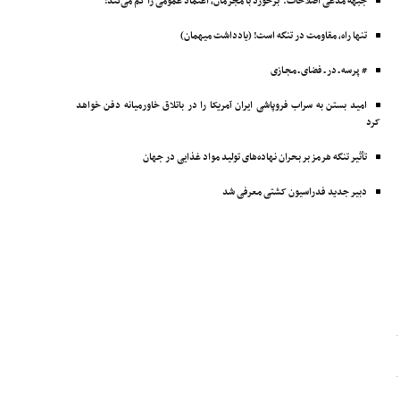
جبهه مدعی اصلاحات: برخورد با مجرمان، اعتماد عمومی را کم می‌کند!
تنها راه، مقاومت در تنگه است! (یادداشت میهمان)
# پرسه ـ در ـ فضای ـ مجـازی
امید بستن به سراب فروپاشی ایران آمریکا را در باتلاق خاورمیانه دفن خواهد
کرد
تأثیر تنگه هرمز بر بحران نهاده‌های تولید مواد غذایی در جهان
دبیر جدید فدراسیون کشتی معرفی شد