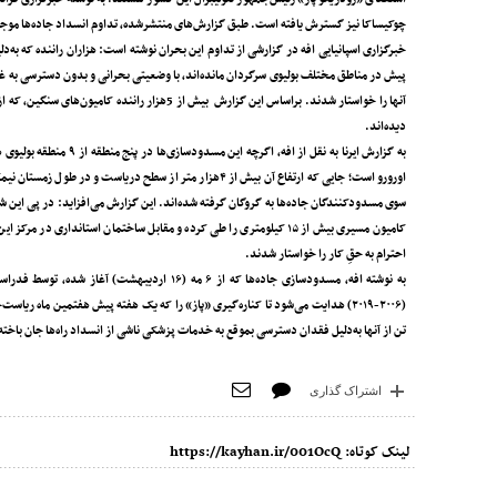
چوکیساکا نیز گسترش یافته است. طبق گزارش‌های منتشرشده، تداوم انسداد جاده‌ها م
خبرگزاری اسپانیایی افه در گزارشی از تداوم این بحران نوشته است: هزاران راننده که به
پیش در مناطق مختلف بولیوی سرگردان مانده‌اند، با وضعیتی بحرانی و بدون دسترسی به غذ
آنها را خواستار شدند. براساس این گزارش بیش از 5
دیده‌اند.
به گزارش ایرنا به نقل ا
اورورو است؛ جایی که ارتفاع آن بیش از ۴هزار متر از سطح دری
سوی مسدودکنندگان جاده‌ها به گروگان گرفته شده‌اند. این گزارش می‌افزاید: در پی این شر
کامیون مسیری بیش از ۱۵ کیلومتری را طی کرده و مقابل ساختمان استاند
احترام به حقِ کار را خواستار شدند.
تن از آنها به‌دلیل فقدان دسترسی بموقع به خدمات پزشکی ناشی از انسداد راه‌ها جان باخته‌اند؛ همچنین برآورد می‌شود که این 
اشتراک گذاری
لینک کوتاه:
https://kayhan.ir/001OcQ