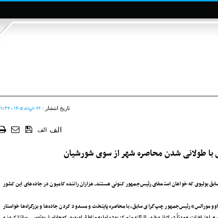
۲۶ خرداد ۱۴۰۵ - ۲۱:۳۲
تاریخ انتشار :
الف
الف
وی با طولانی شدن محاصره شهر از سوی شورشیان
بق بولیوی که خواهان استعفای رئیس‌جمهور کنونی هستند، هزاران راننده کامیون در جاده‌های این کشور
اوو مورالس» رئیس‌جمهور چپ‌گرای سابق، با محاصره پایتخت و مسدود کردن جاده‌ها و بزرگراه‌ها خواستار
عتراضات عمدتاً در لاپاز و شهر ال‌آلتو متمرکز بوده اما به مناطق اورورو، کوچابامبا، پوتوسی، سانتا کروز و