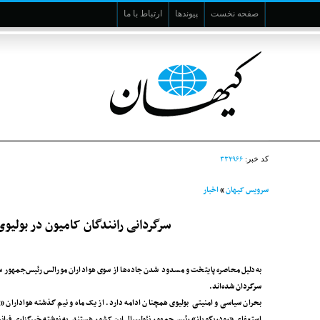
صفحه نخست
پیوندها
ارتباط با ما
۳۳۲۹۶۶
کد خبر:
سرویس کیهان
»
اخبار
سرگردانی رانندگان کامیون در بولی
به‌دلیل محاصره پایتخت و مسدود شدن جاده‌ها از سوی هواداران مورالس رئیس‌جمهور سا
سرگردان شده‌اند.
بحران سیاسی و امنیتی بولیوی همچنان ادامه دارد. از یک ماه و نیم گذشته هواداران «
استعفای «رودریگو پاز» رئیس‌جمهور نئولیبرال این کشور هستند. به نوشته خبرگزاری فرانسه، ا