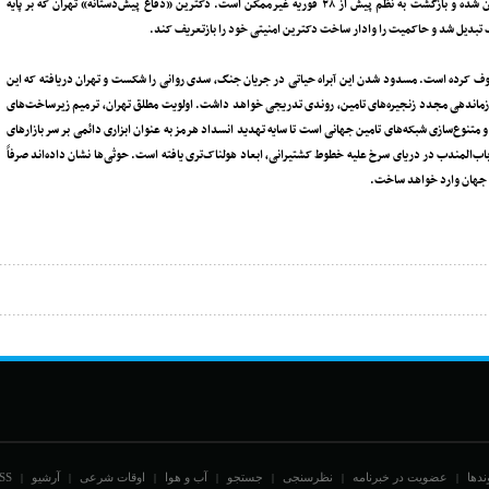
معنای ازسرگیری جنگ تمام‌عیار نیست، اما پویایی ژئوپلیتیک خلیج‌فارس بنیادین دگرگون شده و بازگشت به نظم پیش از ۲۸ فوریه غیرممکن است. دکترین «دفاع پیش‌دستانه» تهران که بر پایه
 تبدیل شد و حاکمیت را وادار ساخت دکترین امنیتی خود را بازتعریف کند.
طوف کرده است. مسدود شدن این آبراه حیاتی در جریان جنگ، سدی روانی را شکست و تهران دریافته که این
به سازماندهی مجدد زنجیره‌های تامین، روندی تدریجی خواهد داشت. اولویت مطلق تهران، ترمیم زیرساخت‌های
متنوع‌سازی شبکه‌های تامین جهانی است تا سایه تهدید انسداد هرمز به عنوان ابزاری دائمی بر سر بازارهای
ب‌المندب در دریای سرخ علیه خطوط کشتیرانی، ابعاد هولناک‌تری یافته است. حوثی‌ها نشان داده‌اند صرفاً
ژی جهان وارد خواهد ساخت.
ندها
عضویت در خبرنامه
نظرسنجی
جستجو
آب و هوا
اوقات شرعی
آرشیو
SS
|
|
|
|
|
|
|