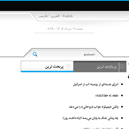
|
|
English
العربي
فارسی
شنبه ۱۷ مرداد ۱۴۰۵ - ۰۸:۳۸
پربازدید ترین
پربحث ترین
انرژی هسته‌ای از روسیه؛ آب از اسرائیل
نقطه، ته خط!(نکته)
وقتی «پمپئو» جواب «روحانی» را می‌دهد
چه زمانی جنگ به پایان می‌رسد؟(یادداشت روز)