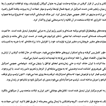
ن و ترس از قرار گرفتن در موازنه وحشت تهران به عنوان گروگان ژئوپلیتیک، روند توافقات ابراهیم را رها
 میان، زنجیر شدن دست اسرائیل در جبهه شمال توسط ترامپ و مهار حملات آن به بیروت، پاشنه آشیل راهبرد
ایه بی‌اراده و منزوی در افکار عمومی جهان تبدیل کرد. این جنگ فرسایشی اثبات نمود که شروع نبردها همواره
کند؛ کارزاری که ایالات متحده در آن قافیه را به سرسختی تهران واگذار کرد.
ده‌های پرطمطراق نابودی برنامه هسته‌ای و تغییر رژیم ایران به سرابی تمام‌عیار تبدیل شده است. حاکمیت
اسیسات هسته‌ای آسیب دیده‌اند، اما تمامی ذخایر اورانیوم غنی‌شده در دست ایران باقی مانده و بازسازی
یات‌های «شیر خروشان» و «شیر غران» تولیدات خود را افزایش داد؛ زرادخانه‌ای که با ضربه به تاسیسات
 طور کامل پس گرفته و مانع استقرار نیروهای حافظ صلح می‌شود، حزب‌الله در حال تلفات گرفتن از ارتش و
تهران، اقتصاد جهانی را خفه کرده‌اند و بی‌توجه به تهدیدات ترامپ، امتیاز می‌گیرند.
ز مذاکرات با ایران حذف کرده و حتی زمان‌بندی امضای توافق را پنهان می‌کند. دیپلماسی عمومی اسرائیل
گی غیرضروری کشانده است؛ وضعیتی که به موج بی‌سابقه‌ای از انزجار و تحریم دامن زده است. با این وجود،
روی ترامپ قمار کرد و فراموش نمود که منافع استراتژیک ابرقدرت‌ها روزی جدا می‌شود. اکنون ترامپ برای توقف
هو را عریان ساخته است. ترامپ صراحتاً یادآور می‌شود بدون او، اسرائیل نابود و نتانیاهو در زندان بود.
به اهرم مرگبار ایران تبدیل شده است: تقابل‌های موشکی اخیر ایران و ایالات متحده پس از سرنگونی بالگرد
«نه جنگ، نه صلح» قرار داده است. اگرچه واشنگتن با ارسال پیامی محرمانه از طریق قطر تاکید کرد این حملات به