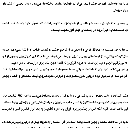
درباره وارونه شدن اهداف جنگ اکنون می‌تواند خوشحال باشد که تنگه باز می‌شود و او از بخشی از فشارهای
ر بار سرزنش
رسیدن به یک توافق یا دست‌کم ظاهری از یک توافق، به التماس افتاده تا بدنه رأی خود را حفظ کند. ایالات
 با شکست‌های اخیر آمریکا در جنگ‌های دیگر قابل مقایسه نیست.
‌ها به خبر منتشره در محافل غربی و ارزیابی‌ها از فرجام جنگ، موقعیت خراب او را نشان می‌دهد. دیروز
کرد: آمریکایی‌ها از قیمت‌های پایین‌تر انرژی بهره‌مند می‌شوند. می‌دانم که این دوران برای بسیاری از آنها
ی که می‌توانیم انجام دهیم این است که هزینه انرژی را نه فقط اکنون، بلکه برای درازمدت کاهش دهیم.
م. این می‌تواند راه را برای یک اقتصاد جهانی احیا‌شده هموار کند»، ماکرون رئیس جمهور فرانسه اظهار کرد:
 را فراهم کند. از سرگیری تردد دریایی بدون محدودیت و عوارض، شرط ضروری ثبات منطقه‌ای و اقتصاد جهانی
 اشتباه بود. رئیس‌جمهور ترامپ فکر می‌کرد رژیم ایران به‌سرعت سقوط می‌کند، اما این اتفاق نیفتاد. ایران
ت. بسیاری از کشورهای منطقه اکنون به دنبال جلب نظر ایران و خواهان تنش‌زدایی و بازسازی روابط هستند.
ن تفاهم است. البته تنگه قبل از جنگ باز بود. ایران یک اهرم نظری را به یک ابزار فشار واقعی و قدرتمند
در معادلات منطقه‌ و جهان دست یافته است. توافق، منطقه را به شرایط پیش از درگیری‌ بازمی‌گرداند، اما