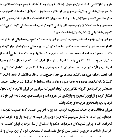
هرمز را بازگشایی کند. ایران در طول نزدیک به چهار ماه گذشته، به رغم حملات سنگین، د
حکومت نمی‌گوید و تمرکزش را بر مذاکره با تهران گذاشته است و از هر اقدام نظامی که 
خصوص معتقد است: «ترامپ به معنای واقعی کلمه در این‌جا عقب‌نشینی کرد. او می‌دانست 
کمپین ضدایرانی «غرّش شیران» شکست خورد
در این میان روزنامه اسرائیل هیوم با اذعان بر این واقعیت که کمپین ضدایرانی آمریکا و اس
ناچار است با این واقعیت جدید کنار بیاید که تهران در موقعیتی قدرتمندتر قرار گرفته
شکست خورد و به اهداف خود دست نیافت. این جنگ نه‌تنها موجب تضعیف یا بی‌ثبات‌سازی 
بیش از هر چیز بیانگر ناکامی راهبرد اسرائیل در قبال ایران است که بر اعمال فشار و هم
اسرائیل در اثرگذاری بر سیاست‌های آمریکا درباره ایران و یا تأثیرگذاری بر توافق احتمالی م
این تحلیل ادامه می‌دهد: کشورهای عربی حوزه خلیج‌فارس برخلاف انتظار تل‌آویو، نه‌تنها 
گسترش توافق‌های موسوم به «ابراهیم» و عادی سازی روابط با اسرائیل نیز با چالش جدی م
همچنان بر کارآمدی گزینه نظامی برای ایجاد تغییرات بنیادین در ایران تأکید دارد. تحو
آشکار کرده و تل‌آویو را مجبور به بازنگری در مفروضات و سیاست‌های چند دهه اخیر خود در 
ترامپ باید پاسخگوی هزینه‌های جنگ باشد
میزان مخالفت‌ها با جنگ نسنجیده ترامپ هم رو به افزایش است. آدام اسمیت نماینده کن
کرده‌ایم این است که تلاش می‌کنیم تنگه‌ای را دوباره باز کنیم که از ابتدا باز بود. توهم ن
نخواهد افتاد. برخی نمایندگان دموکرات‌ کنگره با استقبال از مذاکرات با ایران گفتند که 
خواستار شفافیت فوری و انتشار متن توافق شده است تا مشخص شود آیا این پیمان واقعاً