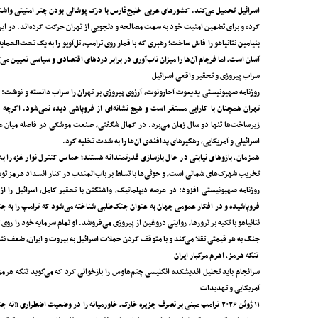
اسرائیل تحمیل می‌کند. کشورهای عربی خلیج‌فارس با درک پوشالی بودن چتر امنیتی واشنگت
کرده و برای تضمین امنیت خود به سمت مصالحه و دلجویی از تهران حرکت کرده‌اند. در این
بنیامین نتانیاهو را فاش ساخت؛ رهبری که با قمار روی ترامپ، تل‌آویو را به یک تحت‌الحم
آسان است، اما فرجام آن‌ها را میزان تاب‌آوری در برابر دردهای اقتصادی و سیاسی تعیین می‌
سراب پیروزی و تحقیر واقعی اسرائیل
روزنامه صهیونیستی یدیعوت آحارونوت، آرزوی پیروزی بر تهران را سراب دانسته و نوشت: وع
تهران همچنان با کارایی مستقر است و هیچ نشانه‌ای از فروپاشی دیده نمی‌شود. اگرچه ت
زیرساخت‌ها تنها دو سال زمان می‌برد. در کمال شگفتی، صنعت موشکی در فاصله میان عمل
اسرائیلی و آمریکایی، رهگیرهای پدافندی آن‌ها را به شدت تخلیه کرد.
همزمان، بازوهای نیابتی در حال بازسازی قدرتمندانه هستند؛ حماس کنترل نوار غزه را به
تخریب شهرک‌های شمالی است، و حوثی‌ها با تسلط بر باب‌المندب در کنار انسداد هرمز توسط 
روزنامه صهیونیستی افزود: در عرصه دیپلماتیک، واشنگتن با تحقیر کامل، اسرائیل را ا
فروپاشیده و در افکار عمومی جهان به عنوان جنگ‌طلبی شناخته می‌شود که ترامپ را به جن
نتانیاهو با تکیه بر ترورها، روایتی دروغین از پیروزی می‌فروشد. او تمام سرمایه خود را 
جنگ به هر قیمتی تقلا می‌کند و با متوقف کردن حملات اسرائیل به بیروت و ایران، ضعف نتانیا
تنگه هرمز، اهرم مرگبار ایران
سرانجام باید تحلیل اندیشکده انگلیسی چتم‌هاوس را بازخوانی کرد که می‌گوید تنگه هرمز 
آمریکایی و تهدیدات
۱۱ ژوئن ۲۰۲۶ ترامپ مبنی بر تصرف جزیره خارک، خاورمیانه را در وضعیت اضطراری 