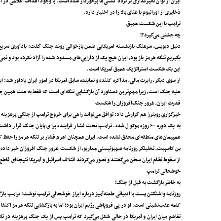
ایران از توان تأثیرگذاری بر تردد کشتی‌ها برخوردار شده است. با وجود اهداف اعلامی ‌د
ذخایری از اورانیوم با غنای بالا را در اختیار دارد.
ترامپ با این شکست عمیق
چه جشنی می‌گیرد؟!
دنیل دیویس، سرهنگ بازنشسته آمریکایی ضمن بازخوانی روند جنگ گفت: یادآوری سریع و
این یک شکست استراتژیک عمیق آمریکا است.
از سوی دیگر، رابرت مالی، مذاکره کننده و نماینده سابق آمریکا در امور ایران یادآور شد: 
علیه جنگ است، زیرا مهم‌ترین دستاورد آن بازگشایی تنگه‌ای است که فقط به علت همین 
قدرت ایران، غرور جنگ‌افروزان را شکست
خبرگزاری رویترز هم گزارش داد: توافق می‌تواند راهی برای خروج ترامپ از جنگی پرهزینه و 
به یک دوره ۶۰ روزه موکول شده. ترامپ تحت فشار فزاینده برای پایان جنگ قر
همپیمان‌های منطقه‌ای محقق نشده است. ایران همچنان اهرم فشار بر تنگه هرمز را حفظ کر
بن کاسپیت، تحلیلگر روزنامه صهیونیستی معاریو، از شکست غرور جنگ افروزان خبر داده و ا
از سقوط نظام ایران سخن می‌گفتند و تصور می‌کردند ائتلاف اسرائیل و آمریکا نتیجه‌ای قاط
خوشحالی ترامپ
به خاطر بازگشت به قبل از جنگ!
روزنامه واشنگتن پست با ادبیاتی طعنه‌آمیز درباره ابراز خوشحالی ترامپ نوشت: ترامپ با
کلمه عقب‌نشینی است. او در پی فروپاشی رژیم ایران بود؛ اما به بازگشایی تنگه هرمز اکتفا 
تفاهم میان ایران و آمریکا در حالی شکل می‌گیرد که ترامپ پس از یک جنگ پرهزینه در تلا