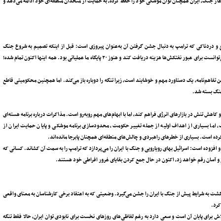
ر آغاز جنگ، ایران همچنان توان موشکی خود را حفظ کرده، به حمایت از متحدان منطقه‌ای خود ادامه می‌دهد و
 دردناکی که ترامپ به ‌دنبال جشن گرفتن آن به‌عنوان پیروزی است: قبل از اینکه تصمیم به شروع جنگ
بگیریم تنگه هرمز باز بود، ایران هیچ یک از دارایی‌های مسدود شده را آزاد نکرده بود و نمی‌توانست برای عبور نفتکش‌ها هزینه‌ دریافت کند و هنوز ۲۰ پایگاه ما عملیاتی بود. همه اینها اکنون تمام شده؛
این تفاهم‌نامه، یک دستاورد مهم و خوشایند است، زیرا تنگه را دوباره باز می‌کند. اما همچنین محکومیتی قاطع
جنگ بسته شد.
کاهش تنش در بازارهای انرژی فراهم کند، اما با ابهام‌های مهم روبه‌رو است. مذاکرات درباره برنامه هسته‌ای
ار داشت، اما بسیاری از اهداف اولیه از جمله تغییر حکومت، محدودسازی برنامه موشکی و پایان حمایت ایران از
ده است. بسیاری از خطرهای راهبردی و چالش‌های منطقه‌ای همچنان پابرجا مانده‌اند.
فزوده است: اسرائیل بهای رویارویی و جنگ با ایران را می‌پردازد که ترامپ را به سمت آن کشاند. کسانی که
ع و آسان رقم خواهد زد، اکنون در حال جمع‌ کردن بقایای غرور افراطی خود هستند.
زگشت به شرایط پیش از جنگ با ایران را جشن می‌گیرد. وضعیتی که به اعتقاد برخی کارشناسان به معنای واقعی
کرد.
ش برای پایان آن است و سعی دارد به رغم لفاظی‌های روزهای نخست برای نابودی توان ایران، حالا فقط تنگه