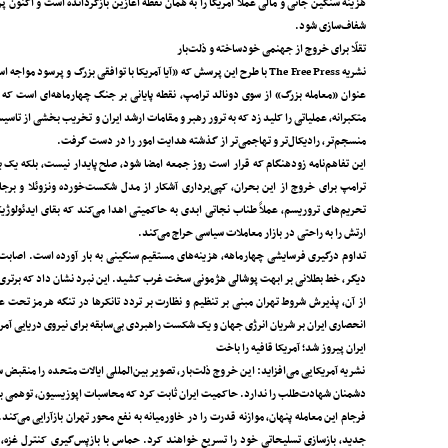
هزینه سنگین جانی و مالی عملاً آمریکا را به همان نقطه آغازین بازگردانده است و اکنون پ
شفاف‌سازی شود.
تقلّا برای خروج از جهنمی خودساخته و ذلت‌بار
نشریه The Free Press با طرح این پرسش که «آیا آمریکا با توافقی بزرگ و
عنوان «معامله بزرگ» از سوی دونالد ترامپ‌، نقطه پایانی بر جنگ چهارماهه‌ای است که 
متکبرانه، عملیاتی را کلید زد که به ترور رهبر و مقامات ارشد ایران و تخریب بخشی از تاسی
منسجم‌تر، رادیکال‌تر و تهاجمی‌تر از گذشته هدایت امور را در دست گرفت.
ترامپ برای خروج از این بحران، کپی‌برداری آشکار از مدل شکست‌خورده ونزوئلا و برجام 
تحریم‌های تروریسم، عملاً طناب نجاتی ابدی به حاکمیتی اهدا می‌کند که بقای ایدئولوژیک
ارتش را به راحتی در بازار معاملات سیاسی حراج می‌کند.
دیگر، خط بطلانی بر ابهت پوشالی هژمونی سخت غرب کشید. این نبرد نشان داد که برتری ت
از آن، پذیرش شروط تهران مبنی بر تنظیم و نظارت بر تردد‌ تانکرها در تنگه هرمز تح
انحصاری ایران بر شریان انرژی جهان و یک شکست راهبردی بی‌سابقه برای نیروی دریایی آم
ایران پیروز شد؛ آمریکا قافیه را باخت
نشریه آمریکایی می‌افزاید: این خروج ذلت‌بار، تصویر بین‌المللی ایالات متحده را منقبض
دشمنان شهادت‌طلب را ندارد. حاکمیت ایران ثابت کرد که محاسبات اپوزیسیون، توهمی بیش
فرجام این معامله پنهان، موازنه قدرت را در خاورمیانه به نفع محور تهران بازآرایی می‌کن
جدید، بازسازی تسلیحاتی خود را تسریع خواهند کرد. حماس با بازپس‌گیری کنترل غزه، ط