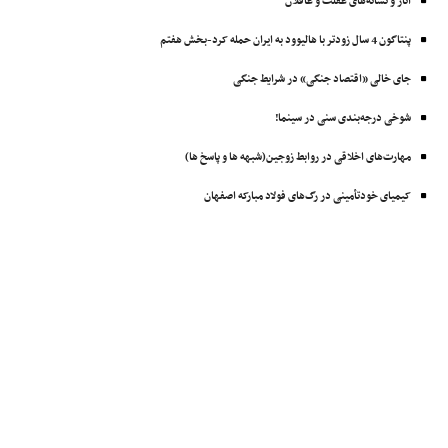
آثار و نشانه‌های غفلت و غافلان
پنتاگون 4 سال زودتر با ‌هالیوود به ایران حمله کرد-بخش هفتم
جای خالی «اقتصاد جنگی» در شرایط جنگی
شوخی درجه‌بندی سنی در سینما!
مهارت‌های اخلاقی در روابط زوجین(شبهه ها و پاسخ ها)
کیمیای خودتأمینی در رگ‌های فولاد مبارکه اصفهان