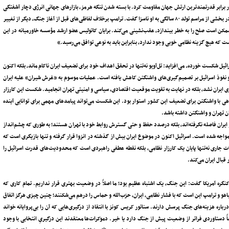
ر برابر قدرتمندترین ارتش جهان مقاومت کرد. با بسته شدن تنگه هرمز، بازارهای جهانی انرژی دچار آشفتگی
شده و چنان شکافی میان رئیس‌جمهوری آمریکا و نخست‌وزیر اسرائیل ایجاد شد که ترامپ در بخشی از مراسم تولد ۸۰ سالگی به او ناسزا گفت. ترامپ برخلاف لفاظی‌های قبل از آغاز جنگ، دیگر از تغییر
ممکن است صلح را به خطر بیندازد، عقب‌نشینی می‌کند. برایان کاتولیس عضو ارشد مؤسسه خاورمیانه در این
که هیچ گزینه نظامی خوبی وجود ندارد، بنابراین باید به نوعی توافق می‌رسید.»
رائیل شکست خورده، می‌افزاید: تل‌آویو نه‌تنها در تحقق اهداف خود برای تضعیف ایران ناکام ماند، بلکه اکنون
 و نفوذ اسرائیل بر تصمیم‌گیری‌های واشنگتن کاهش یافته است. عملیات موسوم به «غرش شیران» علیه ایران
ایران نشد، بلکه در نهایت به تقویت موقعیت اقتصادی، سیاسی و امنیتی تهران انجامید. شکست این کارزار
راهی با واشنگتن برای تضعیف این کشور استوار بود. این شکست می‌تواند پیامدهای مهمی برای توانایی آینده
یان تهران و واشنگتن داشته باشد.
از ایران فاصله نگرفته‌اند، بلکه درصدد حفظ و حتی گسترش روابط خود با تهران هستند؛ به طوری که چشم‌انداز
واجه شده است. اسرائیل اکنون در موضوع ایران بیش از گذشته در انزوا قرار گرفته و تنها بازیگری است که
لات جاری نه‌تنها پایان یک کارزار نظامی، بلکه نقطه عطفی راهبردی است که محدودیت‌های قدرت اسرائیل را
قبال ایران می‌کند.
گره آمریکا گفت: این جنگ، یک اشتباه عظیم بود؛ ما اصلاً در وضعیت بهتری قرار نداریم. تمام کاری که
تانیاهو و ترامپ این است که با فشار نظامی، ایران، حزب‌الله و حماس را درهم می‌شکنند؛ چنین چیزی هرگز اتفاق
درباره هزینه‌های جنگ پرسش دارند. سناتور کریس کونز با انتقاد از درگیری‌هایی که آن را بی‌پروایانه خواند
 دستاوردی فراتر از وضعیت پیش از جنگ دارد یا خیر. دموکرات‌ها معتقدند این درگیریِ انتخابی با وجود