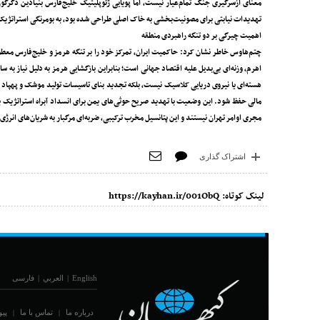
تهدیدات نیابتی برای مصونیت‌بخشی به خاک اصلی طراحی شده بود، به بومرنگی استراتژیک
اهمیت چیرگی بر دو تنگه راهبردی منطقه
چتم‌هاوس خاطر نشان کرد: حاکمیت ایران، تمرکز خود را بر تنگه هرمز و خلیج‌فارس مع
اهرم، وزنه‌ای بی‌بدیل علیه اقتصاد جهانی است؛ بنابراین بازگشایی هرمز به دلیل نیاز 
هسته‌ای یا نیروی دریایی کلاسیک نیست، بلکه تجدید بنای تاسیسات تولید موشک و پهپاد و 
مالی حفظ شود. این وضعیت با تهدید صریح حوثی‌های یمن برای انسداد آبراه استراتژیک با
مجری اوامر تهران نیستند و این پتانسیل مخرب ترکیبی، ضربه‌ای مرگبار به شریان‌های انر
اشتراک گذاری
لینک کوتاه:
https://kayhan.ir/001ObQ
English
|
العربي
|
فارسی
درباره ما
تماس با ما
پیو
|
|