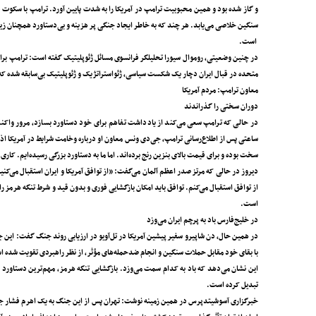
و گاز شده بود و همین محبوبیت ترامپ در آمریکا را به شدت پایین آورد. ترامپ با سکوت 
سنگین خلاصی می‌یابد. هر چند که به خاطر ایجاد جنگی پر هزینه و بی‌دستاورد همچنان زی
است.
در چنین وضعیتی، روموال سیورا تحلیلگر فرانسوی مسائل ژئوپلیتیک گفته است: ترامپ برای 
متحده در قبال ایران دچار یک شکست سیاسی، ژئواستراتژیک و ژئوپلیتیک بی‌سابقه شده که
معاون ترامپ: مردم آمریکا
دوران سختی را گذراندند
در حالی که ترامپ سعی می‌کند از یادداشت تفاهم برای خود دستاورد بسازد، مرور واکنش
ساعتی پس از اطلاع‌رسانی ترامپ، جی‌دی ونس معاون او درباره وخامت شرایط در آمریکا اذعان 
سخت بوده و برای قیمت بالای بنزین رنج برده‌اند. اما ما به دستاورد بزرگی رسیده‌ایم. کار
دیروز در حالی که مرتز صدر اعظم آلمان می‌گفت: «از توافق آمریکا و ایران استقبال می‌کنی
از توافق استقبال می‌کنم. توافق باید امکان بازگشایی فوری و بدون قید و شرط تنگه هرمز
است.
در خلیج‌فارس باد به پرچم ایران می‌وزد
در همین حال، دن شاپیرو سفیر پیشین آمریکا در تل‌آویو در ارزیابی روند جنگ گفت: این جنگ
با بقای خود مقابل حملات سنگین و انجام ضدحمله‌های مؤثر، از نظر راهبردی تقویت شده اس
این نشان می‌دهد که باد به کدام سمت می‌وزد. بازگشایی تنگه هرمز، مهم‌ترین دستاورد ای
تبدیل کرده است.
خبرگزاری آسوشیتدپرس در همین زمینه نوشت: تهران پس از این جنگ به یک اهرم فشار جدید 