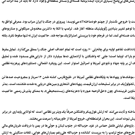
رسش‌های بی‌پاسخ بسیاری درباره آینده برنامه هسته‌ای و مسائل منطقه‌ای وجود دارد که باید در مذاکرات آتی
 پرسود مواجه است یا خروجی ذلت‌بار از جهنم خودساخته؟!» می‌نویسد: پیروزی در جنگ با ایران سراب بود. معرفی توافق به
با توهم تغییر بنیادین ژئوپلیتیک منطقه آغاز شد. ترامپ با اتکا به دکترین مخدوش سرنگونی و سناریوهای
سات هسته‌ای آمد، اما در فرجام خود با بن‌بستی استراتژیک مواجه شد. حاکمیت ایران نه تنها سقوط نکرد، بلکه
این تفاهم‌نامه زودهنگام که قرار است روز جمعه امضا شود، صلح پایدار نیست، بلکه یک یادداشت تفاهم اولیه برای چانه‌زنی ۶۰ روزه است که تمام اهداف اصلی جنگ را معلق می‌گذارد. تمایل مفرط
باراک اوباما است؛ جایی که واشنگتن با آزادسازی ده‌ها میلیارد دلار از دارایی‌های مسدود شده و تعلیق
 آن بر پایه جهاد و نابودی آمریکا و اسرائیل استوار است. این رویکرد انفعالی، دستاوردهای پرهزینه نظامی
تداوم درگیری فرسایشی چهارماهه، هزینه‌های مستقیم سنگینی به بار آورده است. اصابت موشک‌ها و پهپادها به پایگاه‌های نظامی آمریکا در خلیج‌فارس، کشته شدن ۱۳ سرباز و مجروحیت صدها تن
کنولوژیک در برابر تسلیحات ارزان‌قیمت، پهپادهای انتحاری و مین‌های دریایی به شدت شکننده است. بدتر
ت عناوین فریبنده‌ای چون «حق‌الزحمه عبور» یا «هزینه‌های زیست‌محیطی»، به معنای پذیرش رسمی حاکمیت
ریکا است.
 ساخته و ثابت می‌کند که ارتش غول‌پیکر واشنگتن صرفاً یک ویترین نظامی است که توانایی پایداری در برابر
 نبوده است. این بحران فرامنطقه‌ای، خروج آمریکا از خاورمیانه را سرعت می‌بخشد.
د. بازوهای نیابتی شامل حماس در غزه، حزب‌الله در جنوب لبنان و حوثی‌ها در یمن با دریافت شریان‌های مالی
رح‌های صلح ترامپ را به بن‌بست کشانده و حزب‌الله علی‌رغم بمباران‌های هوایی، تلفات سنگینی به ارتش